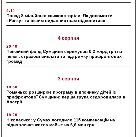
9:14
Понад 8 мільйонів книжок згоріли. Як допомогти
«Ранку» та іншим видавництвам відновитися
4 серпня
20:40
Пенсійний фонд Сумщини спрямував 0,2 млрд грн на
пенсії, страхові виплати та підтримку прифронтових
громад
3 серпня
18:50
Романько розширює програму відпочинку дітей із
прифронтової Сумщини: перша група оздоровилася в
Австрії
18:28
Ніколаєнко: у Сумах погодили 115 компенсацій на
відновлення житла майже на 6,6 млн грн