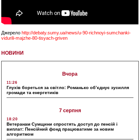
Джерело
http://debaty.sumy.ua/news/u-90-richnoyi-sumchanki-
vidurili-majzhe-80-tisyach-griven
НОВИНИ
Вчора
11:26
Глухів бореться за світло: Романько об’єднує зусилля
громади та енергетиків
7 серпня
18:20
Ветеранам Сумщини спростять доступ до пенсій і
виплат: Пенсійний фонд працюватиме за новим
алгоритмом