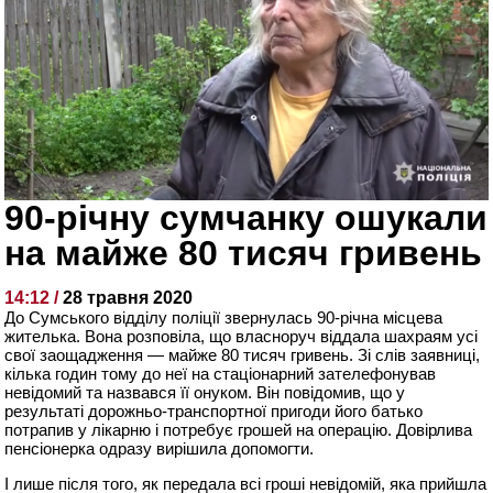
90-річну сумчанку ошукали
на майже 80 тисяч гривень
14:12 /
28 травня 2020
До Сумського відділу поліції звернулась 90-річна місцева
жителька. Вона розповіла, що власноруч віддала шахраям усі
свої заощадження — майже 80 тисяч гривень. Зі слів заявниці,
кілька годин тому до неї на стаціонарний зателефонував
невідомий та назвався її онуком. Він повідомив, що у
результаті дорожньо-транспортної пригоди його батько
потрапив у лікарню і потребує грошей на операцію. Довірлива
пенсіонерка одразу вирішила допомогти.
І лише після того, як передала всі гроші невідомій, яка прийшла