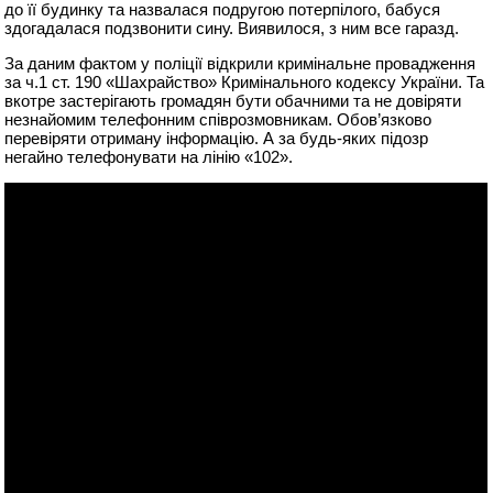
до її будинку та назвалася подругою потерпілого, бабуся
здогадалася подзвонити сину. Виявилося, з ним все гаразд.
За даним фактом у поліції відкрили кримінальне провадження
за ч.1 ст. 190 «Шахрайство» Кримінального кодексу України. Та
вкотре застерігають громадян бути обачними та не довіряти
незнайомим телефонним співрозмовникам. Обов’язково
перевіряти отриману інформацію. А за будь-яких підозр
негайно телефонувати на лінію «102».