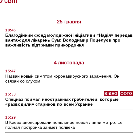
У СВІТІ
25 травня
18:46
Благодійний фонд молодіжної ініціативи «Надія» передав
вантаж для лікарень Сум: Володимир Поцелуєв про
важливість підтримки прикордоння
4 листопада
15:47
Назван новый симптом коронавирусного заражения. Он
связан со слухом
ВІДЕО
ФОТО
15:33
Спецназ поймал иностранных грабителей, которые
«разводили» стариков по всей Украине
15:29
В Киеве анонсировали появление новой линии метро. Ее
полная постройка займет полвека