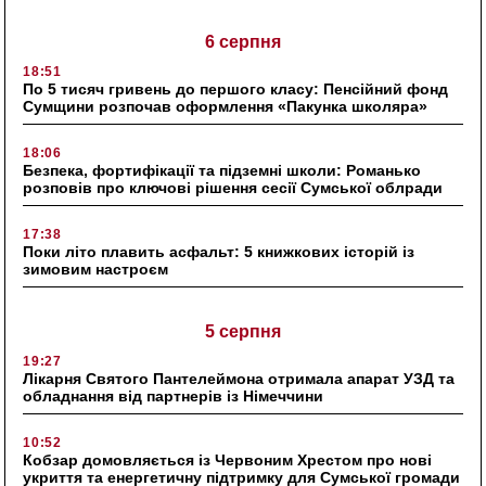
6 серпня
18:51
По 5 тисяч гривень до першого класу: Пенсійний фонд
Сумщини розпочав оформлення «Пакунка школяра»
18:06
Безпека, фортифікації та підземні школи: Романько
розповів про ключові рішення сесії Сумської облради
17:38
Поки літо плавить асфальт: 5 книжкових історій із
зимовим настроєм
5 серпня
19:27
Лікарня Святого Пантелеймона отримала апарат УЗД та
обладнання від партнерів із Німеччини
10:52
Кобзар домовляється із Червоним Хрестом про нові
укриття та енергетичну підтримку для Сумської громади