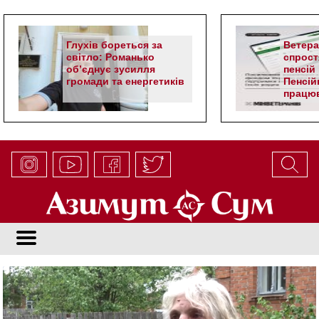
Глухів бореться за
Ветер
світло: Романько
спрост
об’єднує зусилля
пенсій 
громади та енергетиків
Пенсій
працюв
алгор