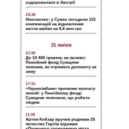
оздоровилася в Австрії
18:28
Ніколаєнко: у Сумах погодили 115
компенсацій на відновлення
житла майже на 6,6 млн грн
31 липня
21:00
До 19 400 гривень на паливо:
Пенсійний фонд Сумщини
пояснив, як отримати допомогу на
зиму
17:51
«Укрексімбанк» припиняє виплату
пенсій: у Пенсійному фонді
Сумщини пояснили, що робити
людям
11:00
Артем Кобзар вручив родинам 20
полеглих Героїв відзнаки
«Почесного громадянина міста