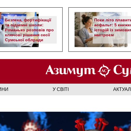
Безпека, фортифікації
Поки літо плавит
та підземні школи:
асфальт: 5 книжк
Романько розповів про
історій із зимови
ключові рішення сесії
настроєм
Сумської облради
ИНИ
У СВІТІ
АКТУА