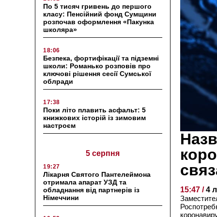
По 5 тисяч гривень до першого
класу: Пенсійний фонд Сумщини
розпочав оформлення «Пакунка
школяра»
18:06
Безпека, фортифікації та підземні
школи: Романько розповів про
ключові рішення сесії Сумської
облради
17:38
Поки літо плавить асфальт: 5
книжкових історій із зимовим
настроєм
Назв
коро
5 серпня
связ
19:27
Лікарня Святого Пантелеймона
отримала апарат УЗД та
15:47 /
4 
обладнання від партнерів із
Німеччини
Заместите
Роспотреб
коронавиру