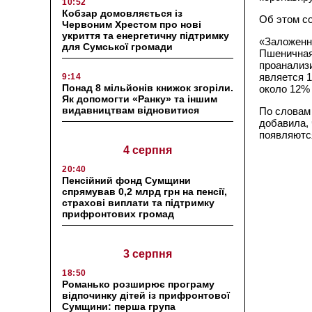
10:52
Кобзар домовляється із
Об этом со
Червоним Хрестом про нові
укриття та енергетичну підтримку
«Заложенно
для Сумської громади
Пшеничная
проанализи
является 
9:14
Понад 8 мільйонів книжок згоріли.
около 12%
Як допомогти «Ранку» та іншим
видавництвам відновитися
По словам
добавила, 
появляются
4 серпня
20:40
Пенсійний фонд Сумщини
спрямував 0,2 млрд грн на пенсії,
страхові виплати та підтримку
прифронтових громад
3 серпня
18:50
Романько розширює програму
відпочинку дітей із прифронтової
Сумщини: перша група