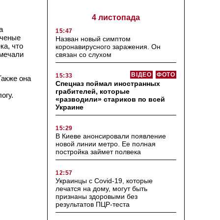
4 листопада
а
15:47
ученые
Назван новый симптом
ка, что
коронавирусного заражения. Он
тмечали
связан со слухом
ВІДЕО
ФОТО
15:33
Также она
Спецназ поймал иностранных
грабителей, которые
огу.
«разводили» стариков по всей
Украине
15:29
В Киеве анонсировали появление
новой линии метро. Ее полная
постройка займет полвека
12:57
Украинцы с Covid-19, которые
лечатся на дому, могут быть
признаны здоровыми без
результатов ПЦР-теста