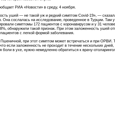
общает РИА «Новости» в среду, 4 ноября.
сть ушей — не такой уж и редкий симптом Covid-19», — сказал
. Она сослалась на исследование, проведенное в Турции. Там 
ровали симптомы 172 пациентов с коронавирусом и у 31 челове
18%, обнаружили такой признак. При этом заложенность ушей о
 пациентов с легкой формой заболевания.
 Пшеничной, при этот симптом может встречаться и при ОРВИ. 
что если заложенность не проходит в течение нескольких дней,
 боли в ухе, нужно немедленно обратиться к врачу-отоларингол