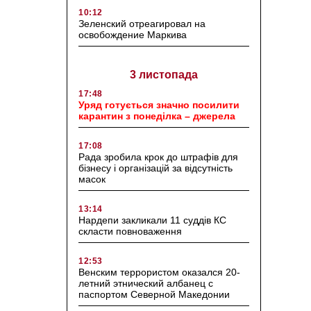
10:12
Зеленский отреагировал на
освобождение Маркива
3 листопада
17:48
Уряд готується значно посилити
карантин з понеділка – джерела
17:08
Рада зробила крок до штрафів для
бізнесу і організацій за відсутність
масок
13:14
Нардепи закликали 11 суддів КС
скласти повноваження
12:53
Венским террористом оказался 20-
летний этнический албанец с
паспортом Северной Македонии