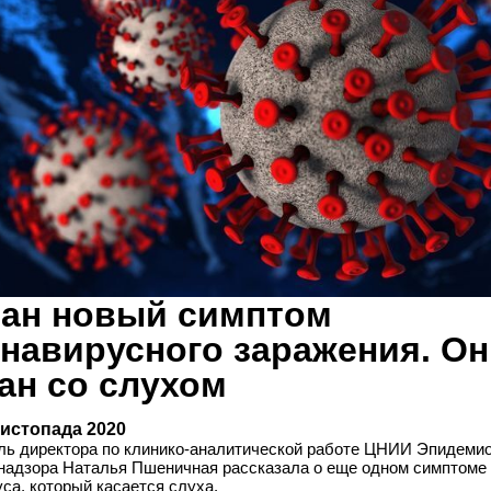
ан новый симптом
навирусного заражения. Он
ан со слухом
листопада 2020
ль директора по клинико-аналитической работе ЦНИИ Эпидеми
надзора Наталья Пшеничная рассказала о еще одном симптоме
са, который касается слуха.