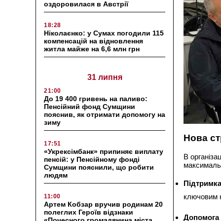
оздоровилася в Австрії
18:28
Ніколаєнко: у Сумах погодили 115
компенсацій на відновлення
житла майже на 6,6 млн грн
31 липня
21:00
До 19 400 гривень на паливо:
Пенсійний фонд Сумщини
пояснив, як отримати допомогу на
зиму
Нова ст
17:51
«Укрексімбанк» припиняє виплату
В організа
пенсій: у Пенсійному фонді
максимальн
Сумщини пояснили, що робити
людям
Підтримка
ключовим 
11:00
Артем Кобзар вручив родинам 20
полеглих Героїв відзнаки
Допомога
«Почесного громадянина міста