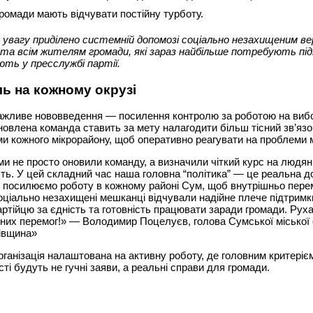
ромади мають відчувати постійну турботу.
 увагу приділено системній допомозі соціально незахищеним в
 та всім жителям громади, які зараз найбільше потребують пі
ть у пресслужбі партії.
ь на кожному окрузі
ажливе нововведення — посилення контролю за роботою на виб
новлена команда ставить за мету налагодити більш тісний зв’язок
 кожного мікрорайону, щоб оперативно реагувати на проблеми м
ми не просто оновили команду, а визначили чіткий курс на людян
ть. У цей складний час наша головна “політика” — це реальна д
 посилюємо роботу в кожному районі Сум, щоб внутрішньо пере
оціально незахищені мешканці відчували надійне плече підтримк
ртійцю за єдність та готовність працювати заради громади. Рух
них перемог!» — Володимир Поцелуєв, голова Сумської міської о
івщина»
рганізація налаштована на активну роботу, де головним критеріє
ті будуть не гучні заяви, а реальні справи для громади.