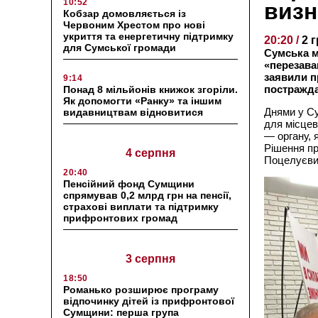
10:52
визн
Кобзар домовляється із
Червоним Хрестом про нові
укриття та енергетичну підтримку
20:20 /
2 
для Сумської громади
Сумська м
«перезава
заявили п
9:14
постражда
Понад 8 мільйонів книжок згоріли.
Як допомогти «Ранку» та іншим
Днями у Су
видавництвам відновитися
для місцев
— органу, 
Рішення пр
4 серпня
Поцелуєви
20:40
Пенсійний фонд Сумщини
спрямував 0,2 млрд грн на пенсії,
страхові виплати та підтримку
прифронтових громад
3 серпня
18:50
Романько розширює програму
відпочинку дітей із прифронтової
Сумщини: перша група