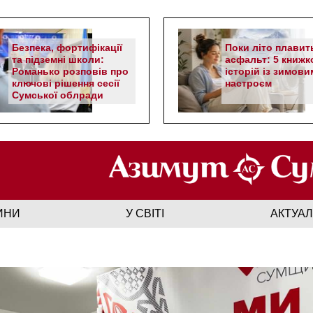
Безпека, фортифікації
Поки літо плавит
та підземні школи:
асфальт: 5 книжк
Романько розповів про
історій із зимови
ключові рішення сесії
настроєм
Сумської облради
ИНИ
У СВІТІ
АКТУА