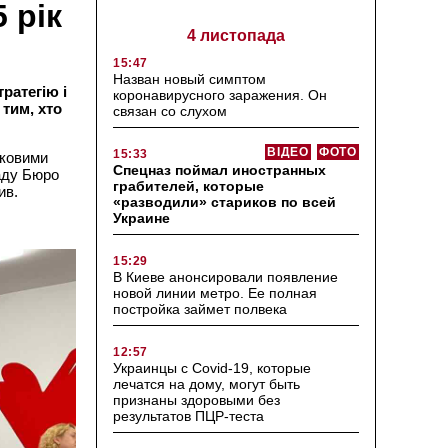
 рік
4 листопада
15:47
Назван новый симптом
ратегію і
коронавирусного заражения. Он
тим, хто
связан со слухом
ВІДЕО
ФОТО
15:33
аковими
Спецназ поймал иностранных
аду Бюро
грабителей, которые
ив.
«разводили» стариков по всей
Украине
15:29
В Киеве анонсировали появление
новой линии метро. Ее полная
постройка займет полвека
12:57
Украинцы с Covid-19, которые
лечатся на дому, могут быть
признаны здоровыми без
результатов ПЦР-теста