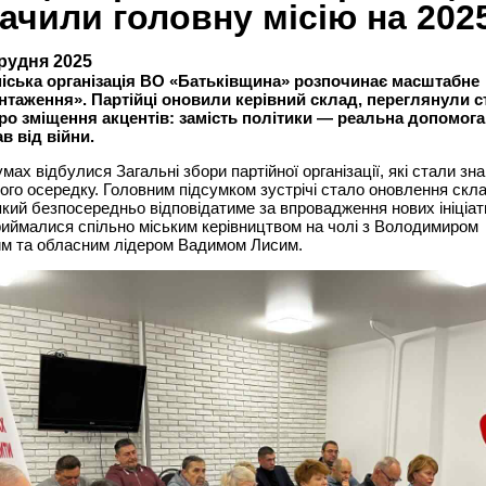
ачили головну місію на 2025
грудня 2025
іська організація ВО «Батьківщина» розпочинає масштабне
нтаження». Партійці оновили керівний склад, переглянули ст
ро зміщення акцентів: замість політики — реальна допомога 
в від війни.
мах відбулися Загальні збори партійної організації, які стали зн
ого осередку. Головним підсумком зустрічі стало оновлення скл
який безпосередньо відповідатиме за впровадження нових ініціат
иймалися спільно міським керівництвом на чолі з Володимиром
м та обласним лідером Вадимом Лисим.