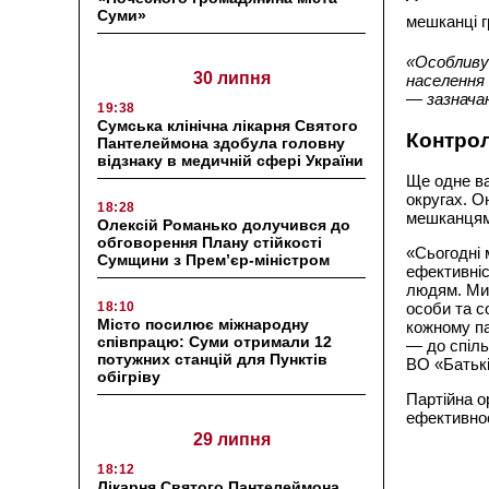
Суми»
мешканці г
«Особливу
30 липня
населення
— зазначаю
19:38
Сумська клінічна лікарня Святого
Контрол
Пантелеймона здобула головну
відзнаку в медичній сфері України
Ще одне в
округах. О
18:28
мешканцями
Олексій Романько долучився до
обговорення Плану стійкості
«Сьогодні 
Сумщини з Прем’єр-міністром
ефективніс
людям. Ми
18:10
особи та с
Місто посилює міжнародну
кожному па
співпрацю: Суми отримали 12
— до спіль
потужних станцій для Пунктів
ВО «Батьк
обігріву
Партійна о
ефективнос
29 липня
18:12
Лікарня Святого Пантелеймона