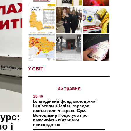
У СВІТІ
25 травня
18:46
Благодійний фонд молодіжної
ініціативи «Надія» передав
вантаж для лікарень Сум:
урс:
Володимир Поцелуєв про
важливість підтримки
о і
прикордоння