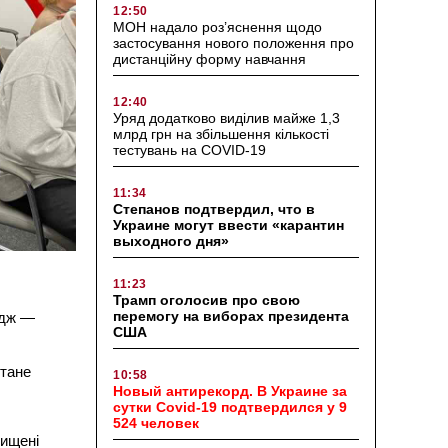
12:50
МОН надало роз’яснення щодо
застосування нового положення про
дистанційну форму навчання
12:40
Уряд додатково виділив майже 1,3
млрд грн на збільшення кількості
тестувань на COVID-19
11:34
Степанов подтвердил, что в
Украине могут ввести «карантин
выходного дня»
11:23
Трамп оголосив про свою
перемогу на виборах президента
едж —
США
стане
10:58
Новый антирекорд. В Украине за
сутки Covid-19 подтвердился у 9
524 человек
хищені