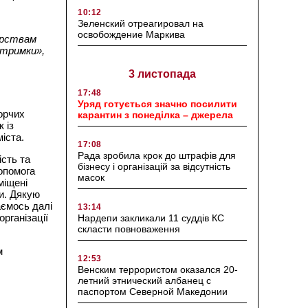
10:12
Зеленский отреагировал на
освобождение Маркива
ерствам
дтримки»,
3 листопада
17:48
Уряд готується значно посилити
орчих
карантин з понеділка – джерела
 із
іста.
17:08
Рада зробила крок до штрафів для
ість та
бізнесу і організацій за відсутність
опомога
масок
міщені
и. Дякую
аємось далі
13:14
рганізації
Нардепи закликали 11 суддів КС
скласти повноваження
м
12:53
Венским террористом оказался 20-
летний этнический албанец с
паспортом Северной Македонии