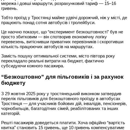
мережа і довші маршрути, розрахунковий тариф — 15–16
гривень.
Тобто проїзд у Тростянці майже удвічі дорожчий, ніж у місті, де
працюють понад сотня автобусів і тролейбуси.
Це наочно показує, що “експеримент безкоштовності” був не
просто збитковим — він спотворив економічну логіку
перевезень, витіснивши приватних перевізників і скоротивши
кількість працюючих автобусів на маршрутах.
Замість пошуку оптимальної системи, місто півтора року
перекладало реальні витрати на бюджет, фактично
субсидуючи кожного пасажира.
“Безкоштовно” для пільговиків і за рахунок
бюджету
З 29 жовтня 2025 року у тростянецький виконком затвердив
перелік пільговиків для безкоштовного проїзду в автобусах
Тростянця — для учасників бойових дій, інвалідів, пенсіонерів,
чорнобильців, багатодітних сімей, реабілітованих та інших
категорій.
Решті пасажирів доведеться платити. Хоча офіційно “вартість
квитка” становить 15 гривень, ще 10 гривень компенсуватиме