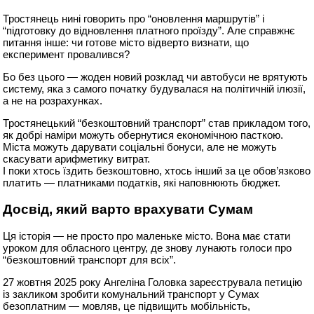
Тростянець нині говорить про “оновлення маршрутів” і
“підготовку до відновлення платного проїзду”. Але справжнє
питання інше: чи готове місто відверто визнати, що
експеримент провалився?
Бо без цього — жоден новий розклад чи автобуси не врятують
систему, яка з самого початку будувалася на політичній ілюзії,
а не на розрахунках.
Тростянецький “безкоштовний транспорт” став прикладом того,
як добрі наміри можуть обернутися економічною пасткою.
Міста можуть дарувати соціальні бонуси, але не можуть
скасувати арифметику витрат.
І поки хтось їздить безкоштовно, хтось інший за це обов’язково
платить — платниками податків, які наповнюють бюджет.
Досвід, який варто врахувати Сумам
Ця історія — не просто про маленьке місто. Вона має стати
уроком для обласного центру, де знову лунають голоси про
“безкоштовний транспорт для всіх”.
27 жовтня 2025 року Ангеліна Головка зареєструвала петицію
із закликом зробити комунальний транспорт у Сумах
безоплатним — мовляв, це підвищить мобільність,