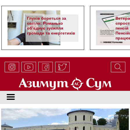
Глухів бореться за
Ветер
світло: Романько
спрост
об’єднує зусилля
пенсій 
громади та енергетиків
Пенсій
працюв
алгор