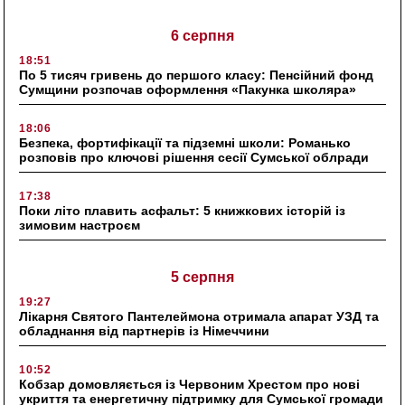
6 серпня
18:51
По 5 тисяч гривень до першого класу: Пенсійний фонд
Сумщини розпочав оформлення «Пакунка школяра»
18:06
Безпека, фортифікації та підземні школи: Романько
розповів про ключові рішення сесії Сумської облради
17:38
Поки літо плавить асфальт: 5 книжкових історій із
зимовим настроєм
5 серпня
19:27
Лікарня Святого Пантелеймона отримала апарат УЗД та
обладнання від партнерів із Німеччини
10:52
Кобзар домовляється із Червоним Хрестом про нові
укриття та енергетичну підтримку для Сумської громади