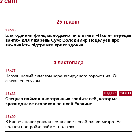
У СВІТІ
25 травня
18:46
Благодійний фонд молодіжної ініціативи «Надія» передав
вантаж для лікарень Сум: Володимир Поцелуєв про
важливість підтримки прикордоння
4 листопада
15:47
Назван новый симптом коронавирусного заражения. Он
связан со слухом
ВІДЕО
ФОТО
15:33
Спецназ поймал иностранных грабителей, которые
«разводили» стариков по всей Украине
15:29
В Киеве анонсировали появление новой линии метро. Ее
полная постройка займет полвека