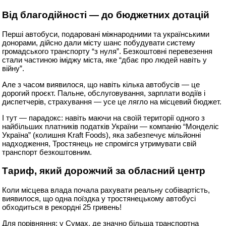
Від благодійності — до бюджетних дотацій
Перші автобуси, подаровані міжнародними та українськими
донорами, дійсно дали місту шанс побудувати систему
громадського транспорту “з нуля”. Безкоштовні перевезення
стали частиною іміджу міста, яке “дбає про людей навіть у
війну”.
Але з часом виявилося, що навіть кілька автобусів — це
дорогий проєкт. Пальне, обслуговування, зарплати водіїв і
диспетчерів, страхування — усе це лягло на місцевий бюджет.
І тут — парадокс: навіть маючи на своїй території одного з
найбільших платників податків України — компанію “Монделіс
Україна” (колишня Kraft Foods), яка забезпечує мільйонні
надходження, Тростянець не спромігся утримувати свій
транспорт безкоштовним.
Тариф, який дорожчий за обласний центр
Коли місцева влада почала рахувати реальну собівартість,
виявилося, що одна поїздка у тростянецькому автобусі
обходиться в рекордні 25 гривень!
Для порівняння: у Сумах, де значно більша транспортна