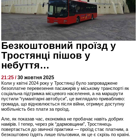
Безкоштовний проїзд у
Тростянці пішов у
небуття…
21:25 /
30 жовтня 2025
Коли у квітні 2024 року у Тростянці було запроваджене
безоплатне перевезення пасажирів у міському транспорті як
соціальна підтримка місцевого населення, а на маршрути
пустили “гуманітарні автобуси”, це виглядало привабливо:
громада, що відновлюється після війни, отримує доступну
мобільність без плати за проїзд.
Але, як показав час, економіка не пробачає навіть добрих
намірів. І тепер, через рік “дармовщини”, Тростянець
повертається до звичної практики — проїзд стає платним, а
безкоштовно їздять лише пільговики, як це є скрізь по країні.