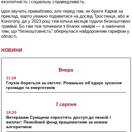
екологічність і соціальну справедливість.
Ідея звучить привабливо, але перед тим, як брати Харків за
приклад, варто уважно подивитися на досвід Тростянця, або ж
Конотопу, де у 2023 році теж кілька місяців їздили безкоштовно
трамваї. Бо там теж починали з благих намірів — а закінчили
тим, що “безкоштовність” обернулася найдорожчим тарифом у
області.
НОВИНИ
Вчора
11:26
Глухів бореться за світло: Романько об’єднує зусилля
громади та енергетиків
7 серпня
18:20
Ветеранам Сумщини спростять доступ до пенсій і
виплат: Пенсійний фонд працюватиме за новим
алгоритмом