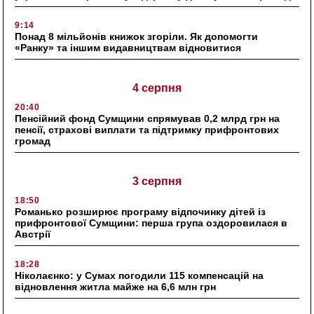
9:14
Понад 8 мільйонів книжок згоріли. Як допомогти
«Ранку» та іншим видавництвам відновитися
4 серпня
20:40
Пенсійний фонд Сумщини спрямував 0,2 млрд грн на
пенсії, страхові виплати та підтримку прифронтових
громад
3 серпня
18:50
Романько розширює програму відпочинку дітей із
прифронтової Сумщини: перша група оздоровилася в
Австрії
18:28
Ніколаєнко: у Сумах погодили 115 компенсацій на
відновлення житла майже на 6,6 млн грн