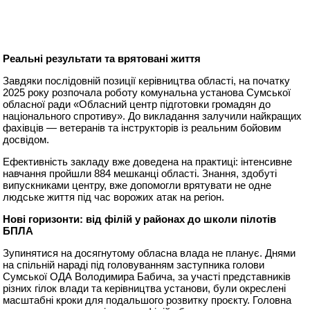
Реальні результати та врятовані життя
Завдяки послідовній позиції керівництва області, на початку
2025 року розпочала роботу комунальна установа Сумської
обласної ради «Обласний центр підготовки громадян до
національного спротиву». До викладання залучили найкращих
фахівців — ветеранів та інструкторів із реальним бойовим
досвідом.
Ефективність закладу вже доведена на практиці: інтенсивне
навчання пройшли 884 мешканці області. Знання, здобуті
випускниками центру, вже допомогли врятувати не одне
людське життя під час ворожих атак на регіон.
Нові горизонти: від філій у районах до школи пілотів
БПЛА
Зупинятися на досягнутому обласна влада не планує. Днями
на спільній нараді під головуванням заступника голови
Сумської ОДА Володимира Бабича, за участі представників
різних гілок влади та керівництва установи, були окреслені
масштабні кроки для подальшого розвитку проєкту. Головна