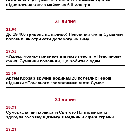
Ніколаєнко: у Сумах погодили 115 компенсацій на
відновлення житла майже на 6,6 млн грн
31 липня
21:00
До 19 400 гривень на паливо: Пенсійний фонд Сумщини
пояснив, як отримати допомогу на зиму
17:51
«Укрексімбанк» припиняє виплату пенсій: у Пенсійному
фонді Сумщини пояснили, що робити людям
11:00
Артем Кобзар вручив родинам 20 полеглих Героїв
відзнаки «Почесного громадянина міста Суми»
30 липня
19:38
Сумська клінічна лікарня Святого Пантелеймона
здобула головну відзнаку в медичній сфері України
18:28