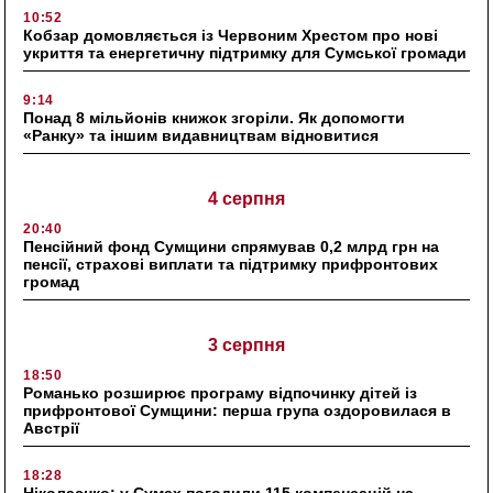
10:52
Кобзар домовляється із Червоним Хрестом про нові
укриття та енергетичну підтримку для Сумської громади
9:14
Понад 8 мільйонів книжок згоріли. Як допомогти
«Ранку» та іншим видавництвам відновитися
4 серпня
20:40
Пенсійний фонд Сумщини спрямував 0,2 млрд грн на
пенсії, страхові виплати та підтримку прифронтових
громад
3 серпня
18:50
Романько розширює програму відпочинку дітей із
прифронтової Сумщини: перша група оздоровилася в
Австрії
18:28