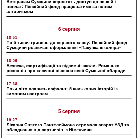
Ветеранам Сумщини спростять доступ до пенсій і
виплат: Пенсійний фонд працюватиме за новим
алгоритмом
6 серпня
18:51
По 5 тисяч гривень до першого класу: Пенсійний фонд
Сумщини розпочав оформлення «Пакунка школяра»
18:06
Безпека, фортифікації та підземні школи: Романько
розповів про ключові рішення сесії Сумської облради
17:38
Поки літо плавить асфальт: 5 книжкових історій із
зимовим настроєм
5 серпня
19:27
Лікарня Святого Пантелеймона отримала апарат УЗД та
обладнання від партнерів із Німеччини