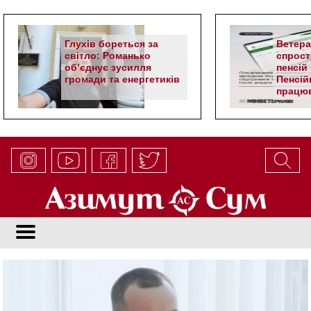
Глухів бореться за
Ветер
світло: Романько
спрост
об’єднує зусилля
пенсій 
громади та енергетиків
Пенсій
працюв
алгор