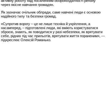
активну роботу над посиленням обороноздатності регіону
через якісне навчання громадян.
Як зазначає очільник облради, саме навчені люди є основою
надійного тилу та безпеки громад.
«Супротив ворогу – це не лише техніка й укріплення, а
насамперед, – підготовлені люди, які вміють користуватися
зброєю, знають, як поводитися у разі небезпеки, як врятувати
себе, рідних під час прильотів, врятувати життя пораненим», —
підкреслює Олексій Романько.