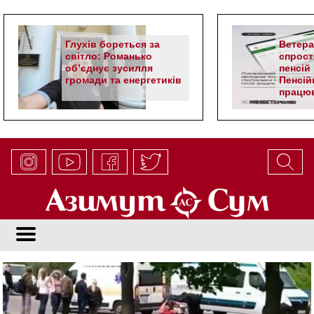
Глухів бореться за
Ветер
світло: Романько
спрост
об’єднує зусилля
пенсій 
громади та енергетиків
Пенсій
працюв
алгор