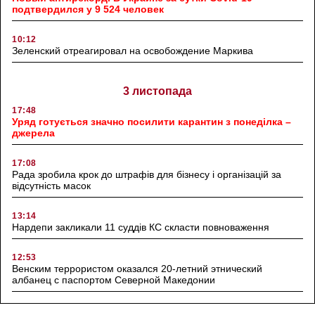
подтвердился у 9 524 человек
10:12
Зеленский отреагировал на освобождение Маркива
3 листопада
17:48
Уряд готується значно посилити карантин з понеділка –
джерела
17:08
Рада зробила крок до штрафів для бізнесу і організацій за
відсутність масок
13:14
Нардепи закликали 11 суддів КС скласти повноваження
12:53
Венским террористом оказался 20-летний этнический
албанец с паспортом Северной Македонии