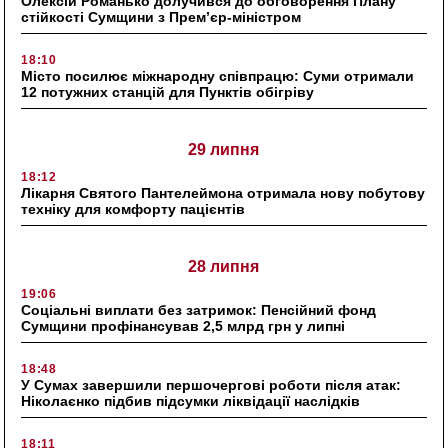
Олексій Романько долучився до обговорення Плану
стійкості Сумщини з Прем’єр-міністром
18:10
Місто посилює міжнародну співпрацю: Суми отримали
12 потужних станцій для Пунктів обігріву
29 липня
18:12
Лікарня Святого Пантелеймона отримала нову побутову
техніку для комфорту пацієнтів
28 липня
19:06
Соціальні виплати без затримок: Пенсійний фонд
Сумщини профінансував 2,5 млрд грн у липні
18:48
У Сумах завершили першочергові роботи після атак:
Ніколаєнко підбив підсумки ліквідації наслідків
18:11