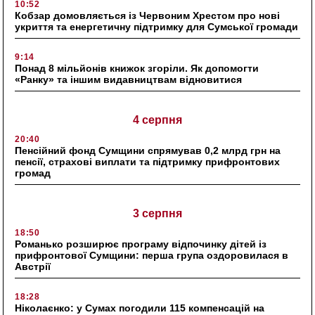
10:52
Кобзар домовляється із Червоним Хрестом про нові
укриття та енергетичну підтримку для Сумської громади
9:14
Понад 8 мільйонів книжок згоріли. Як допомогти
«Ранку» та іншим видавництвам відновитися
4 серпня
20:40
Пенсійний фонд Сумщини спрямував 0,2 млрд грн на
пенсії, страхові виплати та підтримку прифронтових
громад
3 серпня
18:50
Романько розширює програму відпочинку дітей із
прифронтової Сумщини: перша група оздоровилася в
Австрії
18:28
Ніколаєнко: у Сумах погодили 115 компенсацій на