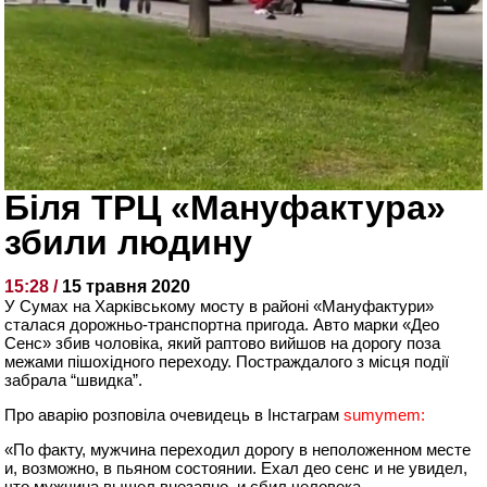
Біля ТРЦ «Мануфактура»
збили людину
15:28 /
15 травня 2020
У Сумах на Харківському мосту в районі «Мануфактури»
сталася дорожньо-транспортна пригода. Авто марки «Део
Сенс» збив чоловіка, який раптово вийшов на дорогу поза
межами пішохідного переходу. Постраждалого з місця події
забрала “швидка”.
Про аварію розповіла очевидець в Інстаграм
sumymem:
«По факту, мужчина переходил дорогу в неположенном месте
и, возможно, в пьяном состоянии. Ехал део сенс и не увидел,
что мужчина вышел внезапно, и сбил человека.