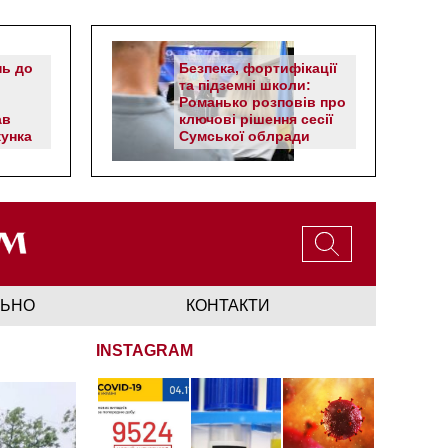
нь до
Безпека, фортифікації
та підземні школи:
Романько розповів про
ав
ключові рішення сесії
унка
Сумської облради
ЛЬНО
КОНТАКТИ
INSTAGRAM