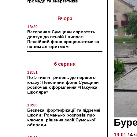
громади та енергетиків
Вчора
18:20
Ветеранам Сумщини спростять
доступ до пенсій і виплат:
Пенсійний фонд працюватиме за
новим алгоритмом
6 серпня
18:51
По 5 тисяч гривень до першого
класу: Пенсійний фонд Сумщини
розпочав оформлення «Пакунка
школяра»
18:06
Безпека, фортифікації та підземні
школи: Романько розповів про
Буре
ключові рішення сесії Сумської
облради
19:01 /
4 