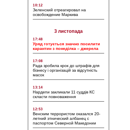
10:12
Зеленский отреагировал на
освобождение Маркива
3 листопада
17:48
Уряд готується значно посилити
карантин з понеділка – джерела
17:08
Рада зробила крок до штрафів для
бізнесу і організацій за відсутність
масок
13:14
Нардепи закликали 11 суддів КС
скласти повноваження
12:53
Венским террористом оказался 20-
летний этнический албанец с
паспортом Северной Македонии