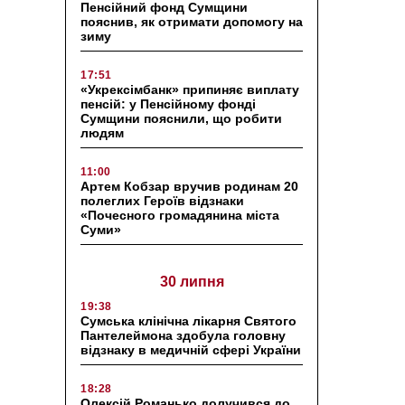
Пенсійний фонд Сумщини
пояснив, як отримати допомогу на
зиму
17:51
«Укрексімбанк» припиняє виплату
пенсій: у Пенсійному фонді
Сумщини пояснили, що робити
людям
11:00
Артем Кобзар вручив родинам 20
полеглих Героїв відзнаки
«Почесного громадянина міста
Суми»
30 липня
19:38
Сумська клінічна лікарня Святого
Пантелеймона здобула головну
відзнаку в медичній сфері України
18:28
Олексій Романько долучився до