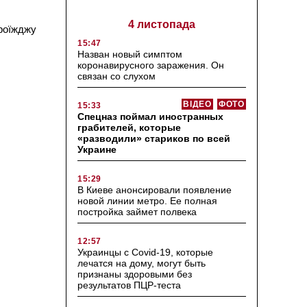
4 листопада
проїжджу
15:47
Назван новый симптом
коронавирусного заражения. Он
связан со слухом
ВІДЕО
ФОТО
15:33
Спецназ поймал иностранных
грабителей, которые
«разводили» стариков по всей
Украине
15:29
В Киеве анонсировали появление
новой линии метро. Ее полная
постройка займет полвека
12:57
Украинцы с Covid-19, которые
лечатся на дому, могут быть
признаны здоровыми без
результатов ПЦР-теста