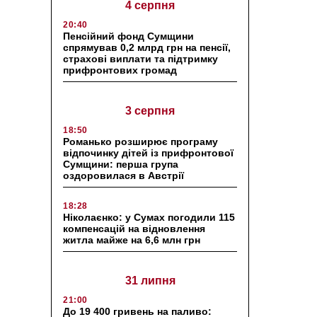
4 серпня
20:40
Пенсійний фонд Сумщини
спрямував 0,2 млрд грн на пенсії,
страхові виплати та підтримку
прифронтових громад
3 серпня
18:50
Романько розширює програму
відпочинку дітей із прифронтової
Сумщини: перша група
оздоровилася в Австрії
18:28
Ніколаєнко: у Сумах погодили 115
компенсацій на відновлення
житла майже на 6,6 млн грн
31 липня
21:00
До 19 400 гривень на паливо: