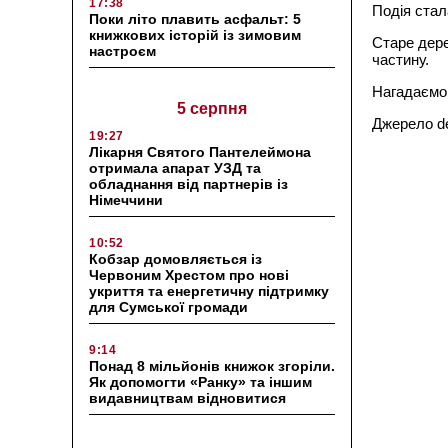
17:38
Подія стал
Поки літо плавить асфальт: 5
книжкових історій із зимовим
Старе дере
настроєм
частину.
Нагадаємо,
5 серпня
Джерело d
19:27
Лікарня Святого Пантелеймона
отримала апарат УЗД та
обладнання від партнерів із
Німеччини
10:52
Кобзар домовляється із
Червоним Хрестом про нові
укриття та енергетичну підтримку
для Сумської громади
9:14
Понад 8 мільйонів книжок згоріли.
Як допомогти «Ранку» та іншим
видавництвам відновитися