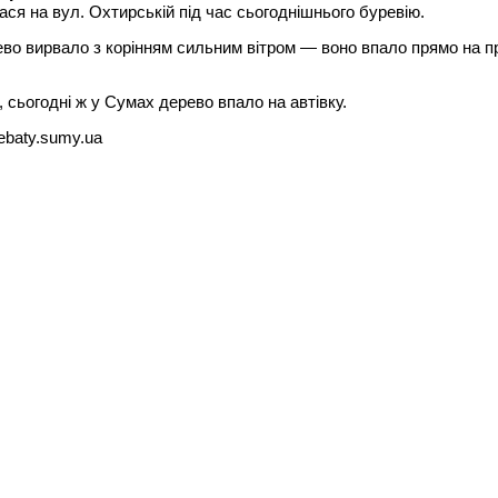
ася на вул. Охтирській під час сьогоднішнього буревію.
во вирвало з корінням сильним вітром — воно впало прямо на 
 сьогодні ж у Сумах дерево впало на автівку.
ebaty.sumy.ua