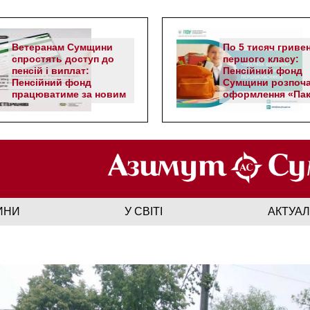
Ветеранам Сумщини
По 5 тисяч гриве
спростять доступ до
першого класу:
пенсій і виплат:
Пенсійний фонд
Пенсійний фонд
Сумщини розпоч
працюватиме за новим
оформлення «Пак
алгоритмом
школяра»
ИНИ
У СВІТІ
АКТУА