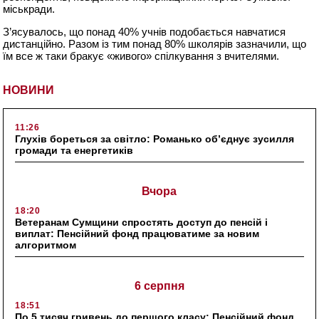
міськради.
З’ясувалось, що понад 40% учнів подобається навчатися
дистанційно. Разом із тим понад 80% школярів зазначили, що
їм все ж таки бракує «живого» спілкування з вчителями.
НОВИНИ
11:26
Глухів бореться за світло: Романько об’єднує зусилля
громади та енергетиків
Вчора
18:20
Ветеранам Сумщини спростять доступ до пенсій і
виплат: Пенсійний фонд працюватиме за новим
алгоритмом
6 серпня
18:51
По 5 тисяч гривень до першого класу: Пенсійний фонд