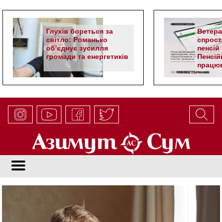
Глухів бореться за
Ветер
світло: Романько
спрост
об’єднує зусилля
пенсій 
громади та енергетиків
Пенсій
працюв
алгор