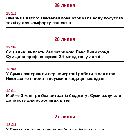
29 липня
18:12
Лікарня Святого Пантелеймона отримала нову побутову
техніку для комфорту пацієнтів
28 липня
19:06
Соціальні виплати без затримок: Пенсійний фонд
Сумщини профінансував 2,5 млрд грн у липні
18:48
У Сумах завершили першочергові роботи після атак:
Ніколаєнко підбив підсумки ліквідації наслідків
18:11
Майже 3 млн грн без витрат із бюджету: Суми залучили
допомогу для особливих дітей
27 липня
18:28
У Сумах запрацювало нове Управління з питань