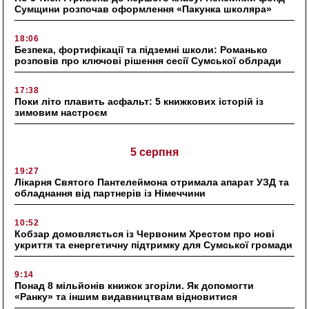
Сумщини розпочав оформлення «Пакунка школяра»
18:06
Безпека, фортифікації та підземні школи: Романько
розповів про ключові рішення сесії Сумської облради
17:38
Поки літо плавить асфальт: 5 книжкових історій із
зимовим настроєм
5 серпня
19:27
Лікарня Святого Пантелеймона отримала апарат УЗД та
обладнання від партнерів із Німеччини
10:52
Кобзар домовляється із Червоним Хрестом про нові
укриття та енергетичну підтримку для Сумської громади
9:14
Понад 8 мільйонів книжок згоріли. Як допомогти
«Ранку» та іншим видавництвам відновитися