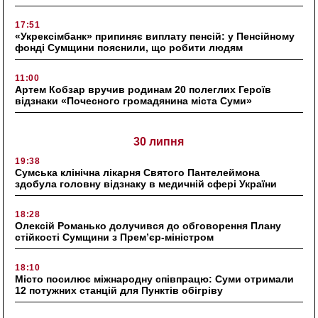
17:51
«Укрексімбанк» припиняє виплату пенсій: у Пенсійному
фонді Сумщини пояснили, що робити людям
11:00
Артем Кобзар вручив родинам 20 полеглих Героїв
відзнаки «Почесного громадянина міста Суми»
30 липня
19:38
Сумська клінічна лікарня Святого Пантелеймона
здобула головну відзнаку в медичній сфері України
18:28
Олексій Романько долучився до обговорення Плану
стійкості Сумщини з Прем’єр-міністром
18:10
Місто посилює міжнародну співпрацю: Суми отримали
12 потужних станцій для Пунктів обігріву