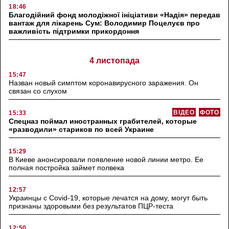
18:46
Благодійний фонд молодіжної ініціативи «Надія» передав
вантаж для лікарень Сум: Володимир Поцелуєв про
важливість підтримки прикордоння
4 листопада
15:47
Назван новый симптом коронавирусного заражения. Он
связан со слухом
ВІДЕО
ФОТО
15:33
Спецназ поймал иностранных грабителей, которые
«разводили» стариков по всей Украине
15:29
В Киеве анонсировали появление новой линии метро. Ее
полная постройка займет полвека
12:57
Украинцы с Covid-19, которые лечатся на дому, могут быть
признаны здоровыми без результатов ПЦР-теста
12:50