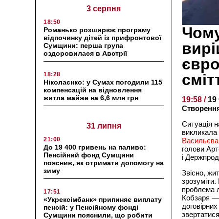
3 серпня
18:50
Чому
Романько розширює програму
відпочинку дітей із прифронтової
вирі
Сумщини: перша група
оздоровилася в Австрії
євро
18:28
сміт
Ніколаєнко: у Сумах погодили 115
компенсацій на відновлення
житла майже на 6,6 млн грн
19:58 /
19
Створення
Ситуація н
31 липня
викликала 
21:00
Васильєва
До 19 400 гривень на паливо:
голови Арт
Пенсійний фонд Сумщини
і Держпро
пояснив, як отримати допомогу на
зиму
Звісно, жи
зрозуміти.
проблема л
17:51
Кобзаря — 
«Укрексімбанк» припиняє виплату
договірних
пенсій: у Пенсійному фонді
звертатися
Сумщини пояснили, що робити