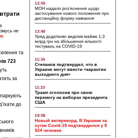
12:50
МОН надало роз’яснення щодо
 втрати
застосування нового положення про
дистанційну форму навчання
в
чомусь не
12:40
ив
Уряд додатково виділив майже 1,3
млрд грн на збільшення кількості
тестувань на COVID-19
селення та
11:34
нів 723
Степанов подтвердил, что в
Украине могут ввести «карантин
уть
выходного дня»
атить за
11:23
Трамп оголосив про свою
 паркують
перемогу на виборах президента
США
д’їхати до
10:58
Новый антирекорд. В Украине за
ського
сутки Covid-19 подтвердился у 9
вників
524 человек