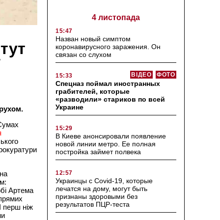
4 листопада
15:47
Назван новый симптом
тут
коронавирусного заражения. Он
связан со слухом
ВІДЕО
ФОТО
15:33
Спецназ поймал иностранных
грабителей, которые
«разводили» стариков по всей
Украине
рухом.
 Сумах
15:29
я
В Киеве анонсировали появление
ського
новой линии метро. Ее полная
прокуратури
постройка займет полвека
12:57
жна
Украинцы с Covid-19, которые
м:
лечатся на дому, могут быть
обі Артема
признаны здоровыми без
 прямих
результатов ПЦР-теста
І перш ніж
ни