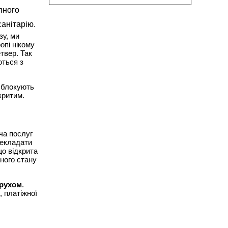
упного
анітарію.
зу, ми
опі нікому
твер. Так
ються з
, блокують
критим.
ча послуг
рекладати
що відкрита
ного стану
 рухом
.
, платіжної