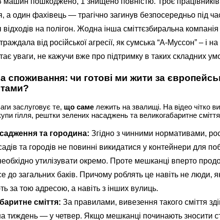
 8 машин пошкоджено, 1 знищено повністю. Троє працівникі
, а один фахівець — трагічно загинув безпосередньо під ча
 відходів на полігон. Жодна інша сміттєзбиральна компанія 
траждала від російської агресії, як сумська “А-Муссон” – і н
ртає уваги, не кажучи вже про підтримку в таких складних ум
а споживання: чи готові ми жити за європейс
ртами?
аги заслуговує те,
що саме
лежить на звалищі. На відео чітко в
купи гілля, рештки зелених насаджень та великогабаритне сміття
асадження та городина:
Згідно з чинними нормативами, ро
 садів та городів не повинні викидатися у контейнери для по
х необхідно утилізувати окремо. Проте мешканці вперто про
е до загальних баків. Причому роблять це навіть не люди, я
ь за тою адресою, а навіть з інших вулиць.
баритне сміття:
За правилами, вивезення такого сміття зд
на тиждень — у четвер. Якщо мешканці починають зносити ст