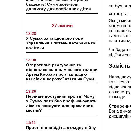
бюджету: Суми залучили
чи будівел
допомогу для особливих дітей
четверга 
Якщо ми як
27 липня
маємо пер
не спаде н
18:28
само європ
У Сумах запрацювало нове
пластиком,
Управління з питань ветеранської
політики
Чи будуть 
під’їзди с
14:38
Оперативне реагування та
Замість
відновлення: в.о. міського голови
Артем Кобзар про ліквідацію
Народному 
наслідків ворожої атаки на Суми
та з’ясува
відповідал
до констру
13:30
Не лише доступний проїзд: Чому
громади.
у Сумах потрібно профінансувати
ліки та продукти для вразливих
Створення
містян?
Вона вимаг
дисципліни
11:31
Прості відповіді на складну війну