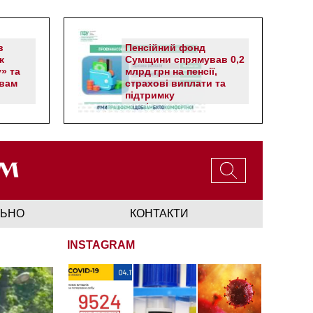
в
Пенсійний фонд
к
Сумщини спрямував 0,2
» та
млрд грн на пенсії,
вам
страхові виплати та
підтримку
прифронтових громад
ЛЬНО
КОНТАКТИ
INSTAGRAM