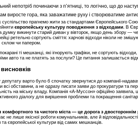
ьний непотріб починаючи з п’ятниці, то логічно, що до наст
там виросте гора, яка заважатиме руху і створюватиме антис
 суспільство прагнемо жити за стандартами Європейського Сою
ейняти
європейську культуру поводження з відходами
. В Євр
а думку викинути старий диван у вівторок, якщо день збору — че
ейці ретельно сортують сміття: харчові відходи ніколи не змішу
 склом чи папером.
покарані ті мешканці, які ігнорують графіки, не сортують відходи
воїми авто та не платять за послуги? Це питання залишається від
 висновків
депутату варто було б спочатку звернутися до компанії-надава
ти всі обставини, а не одразу писати заяви до прокуратури та пе
ьність на міську владу. Компанія «А-Муссон» офіційно заявила, 
ктивного діалогу для вирішення проблеми та покращення санітар
 комфортного та чистого міста — це дорога з двостороннім
ає не лише якісної роботи комунальників, але й відповідальності
 та європейської культури від самих мешканців.