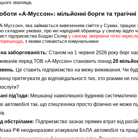
цього звалища.
роботи «А-Муссон»: мільйонні борги та трагічні
А-Муссон», яка займається вивезенням сміття у Сумах, працює 
о складних умовах, про які народний обранець у своєму відео 
рист підприємства Богдан Скляр
у своєму зверненні чітко окресл
 перешкоди
, з якими стикаються комунальники:
на заборгованість:
Станом на 1 червня 2026 року борг на
живачів перед ТОВ «А-Муссон» становить понад
20 мільйо
ривень
. Це ставить підприємство на межу виживання. Чи буд
онці притягувати до відповідальності тих, хто роками не пл
послуги?
ні під’їзди:
Мешканці навколишніх будинків систематично
ві автомобілі так, що спецтехніка просто фізично не може пі
ів.
ід обстрілами:
Підприємство зазнає прямих втрат від росій
ійська РФ неодноразово атакували БпЛА автомобілі та праці