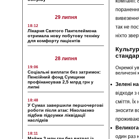
компанії:
поранення
29 липня
вивезення
18:12
так не пос
Лікарня Святого Пантелеймона
ніхто зве
отримала нову побутову техніку
для комфорту пацієнтів
Культур
станда
28 липня
19:06
Окремої ув
Соціальні виплати без затримок:
величезні 
Пенсійний фонд Сумщини
профінансував 2,5 млрд грн у
Зелені н
липні
відходи з
18:48
сміття. Ї
У Сумах завершили першочергові
роботи після атак: Ніколаєнко
зносити вс
підбив підсумки ліквідації
проживают
наслідків
Великога
18:11
один раз 
Майже 3 млн грн без витрат із