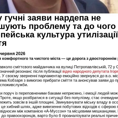
 гучні заяви нардепа не
шують проблему та до чого 
пейська культура утилізації
тя
 червня 2026
 комфортного та чистого міста — це дорога з двостороннім 
авколо сміттєвого майданчика на вулиці Петропавлівській, 72 у
значний резонанс після публікації
відео народного депутата Ігор
. У своєму зверненні парламентар емоційно звернувся до в.о. мі
ема Кобзаря з вимогою прибрати сміття та анонсував заяви до 
дспоживслужби.
ти поруч із переповненими баками неприємно, і емоції людей мо
 Проте, якщо розібратися в ситуації без популізму, стає очевидни
ежить зовсім в іншій площині. Звинувачувати міську владу в ос
це хибний шлях, адже вивезення побутових відходів є сферою
 відносин між компанією «А-Муссон» та місцевими мешканцями. 
 до правоохоронців, варто було б проаналізувати реальні причи