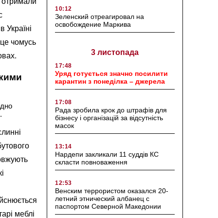
в отримали
10:12
с
Зеленский отреагировал на
освобождение Маркива
в Україні
а це чомусь
3 листопада
овах.
17:48
Уряд готується значно посилити
ькими
карантин з понеділка – джерела
17:08
идно
Рада зробила крок до штрафів для
.
бізнесу і організацій за відсутність
масок
слинні
бутового
13:14
Нардепи закликали 11 суддів КС
довжують
скласти повноваження
кі
12:53
Венским террористом оказался 20-
летний этнический албанец с
ійснюється
паспортом Северной Македонии
арі меблі