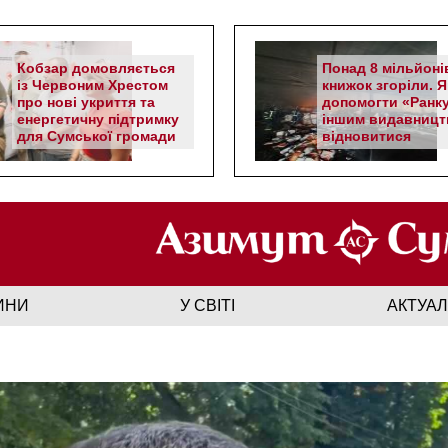
Кобзар домовляється
Понад 8 мільйоні
із Червоним Хрестом
книжок згоріли. Я
про нові укриття та
допомогти «Ранку
енергетичну підтримку
іншим видавницт
для Сумської громади
відновитися
ИНИ
У СВІТІ
АКТУА