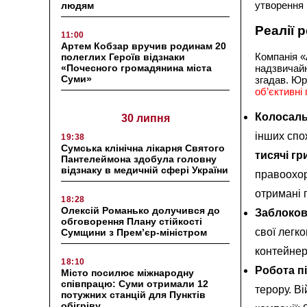
утворення 
людям
Реалії 
11:00
Артем Кобзар вручив родинам 20
Компанія «
полеглих Героїв відзнаки
«Почесного громадянина міста
надзвичайн
Суми»
згадав. Ю
об’єктивні
Колосаль
30 липня
інших спо
19:38
Сумська клінічна лікарня Святого
тисячі г
Пантелеймона здобула головну
відзнаку в медичній сфері України
правоохор
отримані 
18:28
Олексій Романько долучився до
Заблокова
обговорення Плану стійкості
свої легко
Сумщини з Прем’єр-міністром
контейнер
18:10
Робота п
Місто посилює міжнародну
співпрацю: Суми отримали 12
терору. В
потужних станцій для Пунктів
обігріву