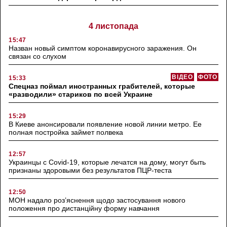
4 листопада
15:47
Назван новый симптом коронавирусного заражения. Он
связан со слухом
ВІДЕО
ФОТО
15:33
Спецназ поймал иностранных грабителей, которые
«разводили» стариков по всей Украине
15:29
В Киеве анонсировали появление новой линии метро. Ее
полная постройка займет полвека
12:57
Украинцы с Covid-19, которые лечатся на дому, могут быть
признаны здоровыми без результатов ПЦР-теста
12:50
МОН надало роз’яснення щодо застосування нового
положення про дистанційну форму навчання