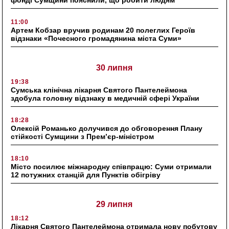
фонді Сумщини пояснили, що робити людям
11:00
Артем Кобзар вручив родинам 20 полеглих Героїв
відзнаки «Почесного громадянина міста Суми»
30 липня
19:38
Сумська клінічна лікарня Святого Пантелеймона
здобула головну відзнаку в медичній сфері України
18:28
Олексій Романько долучився до обговорення Плану
стійкості Сумщини з Прем’єр-міністром
18:10
Місто посилює міжнародну співпрацю: Суми отримали
12 потужних станцій для Пунктів обігріву
29 липня
18:12
Лікарня Святого Пантелеймона отримала нову побутову