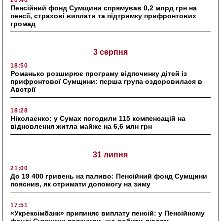
20:40
Пенсійний фонд Сумщини спрямував 0,2 млрд грн на
пенсії, страхові виплати та підтримку прифронтових
громад
3 серпня
18:50
Романько розширює програму відпочинку дітей із
прифронтової Сумщини: перша група оздоровилася в
Австрії
18:28
Ніколаєнко: у Сумах погодили 115 компенсацій на
відновлення житла майже на 6,6 млн грн
31 липня
21:00
До 19 400 гривень на паливо: Пенсійний фонд Сумщини
пояснив, як отримати допомогу на зиму
17:51
«Укрексімбанк» припиняє виплату пенсій: у Пенсійному