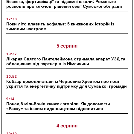
Безпека, фортифікації та підземні школи: Романько
розповів про ключові рішення сесії Сумської облради
17:38
Поки літо плавить асфальт: 5 книжкових історій із
зимовим настроєм
5 серпня
19:27
Лікарня Святого Пантелеймона отримала апарат УЗД та
обладнання від партнерів із Німеччини
10:52
Кобзар домовляється із Червоним Хрестом про нові
укриття та енергетичну підтримку для Сумської громади
9:14
Понад 8 мільйонів книжок згоріли. Як допомогти
«Ранку» та іншим видавництвам відновитися
4 серпня