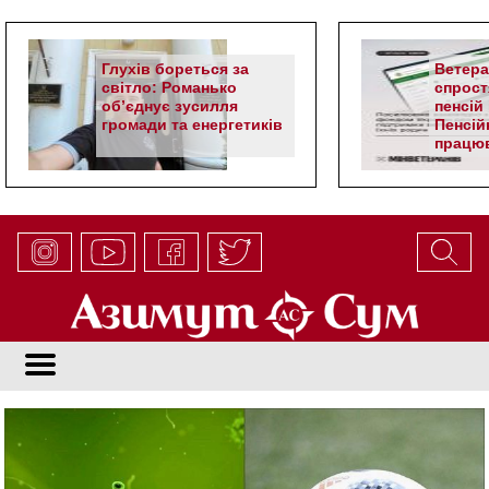
Глухів бореться за
Ветер
світло: Романько
спрост
об’єднує зусилля
пенсій 
громади та енергетиків
Пенсій
працюв
алгор