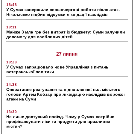
18:48
У Сумах завершили першочергові роботи після атак:
Ніколаєнко підбив підсумки ліквідації наслідків
18:11
Майже 3 млн грн без витрат із бюджету: Суми залучили
допомогу для особливих дітей
27 липня
18:28
У Сумах запрацювало нове Управління з питань
ветеранської політики
14:38
Оперативне реагування та відновлення: в.о. міського
голови Артем Кобзар про ліквідацію наслідків ворожої
атаки на Суми
13:30
Не лише доступний проїзд: Чому у Сумах потрібно
профінансувати ліки та продукти для вразливих
містян?