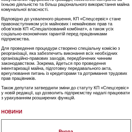
їхньою діяльністю та більш раціонального використання майна
комунальної власності.
Відповідно до ухваленого рішення, КП «Спецсервіс» стане
правонаступником усіх майнових і немайнових прав та
обов’язків КП «Спеціалізований комбінат», а також усіх
соціально-економічних гарантій перед працівниками
підприємства.
Для проведення процедури створено спеціальну комісію з
реорганізації, яка забезпечить виконання всіх необхідних
організаційно-правових заходів, передбачених чинним
законодавством. Зокрема, йдеться про проведення
інвентаризації майна, підготовку передавального акта,
врегулювання питань із кредиторами та дотримання трудових
прав працівників.
Також депутати затвердили зміни до статуту КП «Спецсервіс»
у новій редакції, що дозволить підприємству надалі працювати
з урахуванням розширених функцій.
НОВИНИ
Вчора