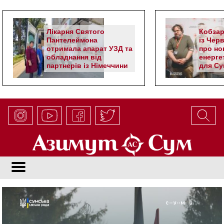
Лікарня Святого
Кобзар
Пантелеймона
із Чер
отримала апарат УЗД та
про но
обладнання від
енерге
партнерів із Німеччини
для Су