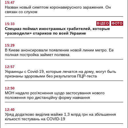
15:47
Назван новый симптом коронавирусного заражения. Он
связан со слухом
ВІДЕО
ФОТО
15:33
Спецназ поймал иностранных грабителей, которые
«разводили» стариков по всей Украине
15:29
В Киеве анонсировали появление новой линии метро. Ее
полная постройка займет полвека
12:57
Украинцы с Covid-19, которые лечатся на дому, могут быть
признаны здоровыми без результатов ПЦР-теста
12:50
МОН надало роз’яснення щодо застосування нового
положення про дистанційну форму навчання
12:40
Уряд додатково виділив майже 1,3 млрд грн на збільшення
кількості тестувань на COVID-19