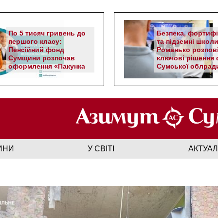
По 5 тисяч гривень до
Безпека, фортифі
першого класу:
та підземні школи
Пенсійний фонд
Романько розпов
Сумщини розпочав
ключові рішення с
оформлення «Пакунка
Сумської облрад
школяра»
ИНИ
У СВІТІ
АКТУА