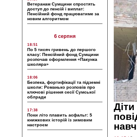
Ветеранам Сумщини спростять
доступ до пенсій і виплат:
Пенсійний фонд працюватиме за
новим алгоритмом
6 серпня
18:51
По 5 тисяч гривень до першого
класу: Пенсійний фонд Сумщини
розпочав оформлення «Пакунка
школяра»
18:06
Безпека, фортифікації та підземні
школи: Романько розповів про
ключові рішення сесії Сумської
облради
Діти
17:38
пові
Поки літо плавить асфальт: 5
книжкових історій із зимовим
навч
настроєм