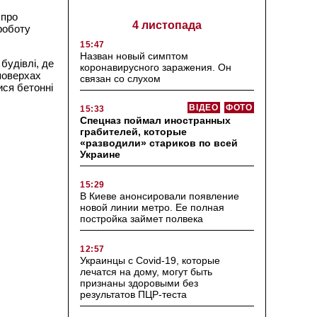
 про
4 листопада
роботу
15:47
Назван новый симптом
будівлі, де
коронавирусного заражения. Он
поверхах
связан со слухом
ися бетонні
ВІДЕО
ФОТО
15:33
Спецназ поймал иностранных
грабителей, которые
«разводили» стариков по всей
Украине
15:29
В Киеве анонсировали появление
новой линии метро. Ее полная
постройка займет полвека
12:57
Украинцы с Covid-19, которые
лечатся на дому, могут быть
признаны здоровыми без
результатов ПЦР-теста