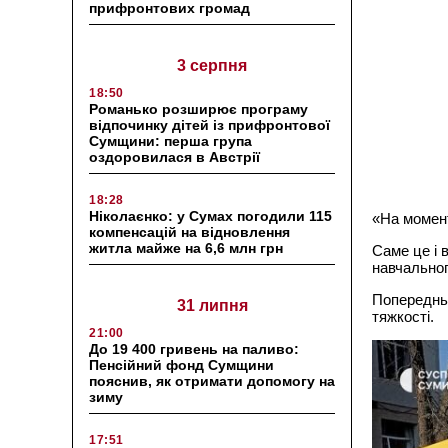
прифронтових громад
3 серпня
18:50
Романько розширює програму
відпочинку дітей із прифронтової
Сумщини: перша група
оздоровилася в Австрії
18:28
Ніколаєнко: у Сумах погодили 115
«На момент
компенсацій на відновлення
житла майже на 6,6 млн грн
Саме це і 
навчальног
Попередньо
31 липня
тяжкості.
21:00
До 19 400 гривень на паливо:
Пенсійний фонд Сумщини
пояснив, як отримати допомогу на
зиму
17:51