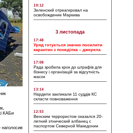
10:12
Зеленский отреагировал на
освобождение Маркива
3 листопада
17:48
Уряд готується значно посилити
карантин з понеділка – джерела
17:08
Рада зробила крок до штрафів для
бізнесу і організацій за відсутність
масок
13:14
ник
Нардепи закликали 11 суддів КС
скласти повноваження
к,
12:53
жі КАБи
Венским террористом оказался 20-
летний этнический албанец с
паспортом Северной Македонии
— наголосив