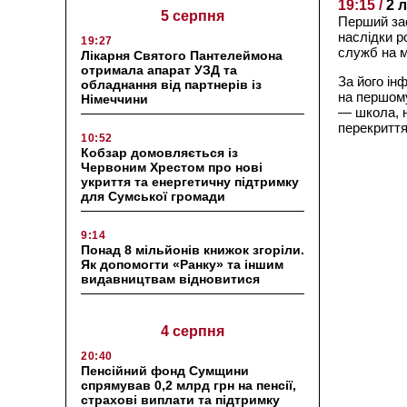
19:15 /
2 
5 серпня
Перший за
наслідки р
19:27
служб на м
Лікарня Святого Пантелеймона
отримала апарат УЗД та
За його ін
обладнання від партнерів із
на першому
Німеччини
— школа, н
перекриття
10:52
Кобзар домовляється із
Червоним Хрестом про нові
укриття та енергетичну підтримку
для Сумської громади
9:14
Понад 8 мільйонів книжок згоріли.
Як допомогти «Ранку» та іншим
видавництвам відновитися
4 серпня
20:40
Пенсійний фонд Сумщини
спрямував 0,2 млрд грн на пенсії,
страхові виплати та підтримку