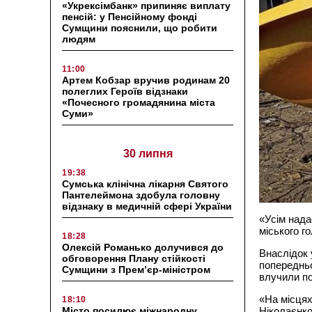
«Укрексімбанк» припиняє виплату
пенсій: у Пенсійному фонді
Сумщини пояснили, що робити
людям
11:00
Артем Кобзар вручив родинам 20
полеглих Героїв відзнаки
«Почесного громадянина міста
Суми»
30 липня
19:38
Сумська клінічна лікарня Святого
Пантелеймона здобула головну
відзнаку в медичній сфері України
«Усім нада
міського г
18:28
Олексій Романько долучився до
Внаслідок 
обговорення Плану стійкості
попередньо
Сумщини з Прем’єр-міністром
влучили по
«На місцях
18:10
Місто посилює міжнародну
Ніколаєнко