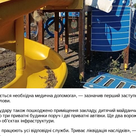
ється необхідна медична допомога», — зазначив перший заступ
олови.
удару також пошкоджено приміщення закладу, дитячий майданчи
 три приватні будинки поруч і дві приватні автівки. Ще два воро
 об’єктах інфраструктури.
 працюють усі відповідні служби. Триває ліквідація наслідків», 
.