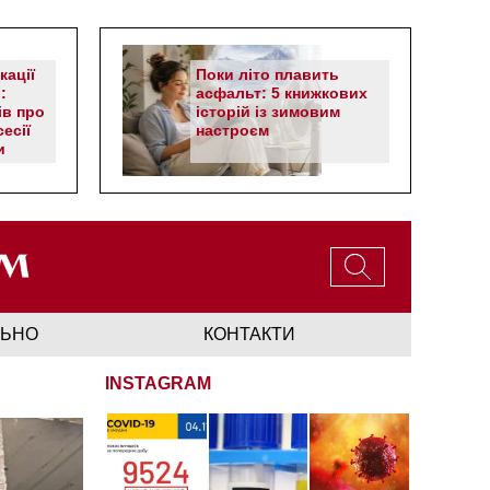
кації
Поки літо плавить
:
асфальт: 5 книжкових
ів про
історій із зимовим
есії
настроєм
и
ЛЬНО
КОНТАКТИ
INSTAGRAM