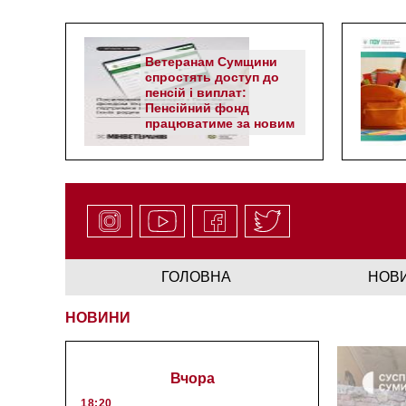
Ветеранам Сумщини
спростять доступ до
пенсій і виплат:
Пенсійний фонд
працюватиме за новим
алгоритмом
ГОЛОВНА
НОВ
НОВИНИ
Вчора
18:20