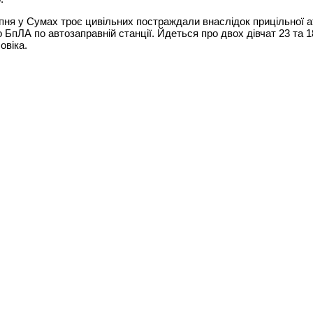
пня у Сумах троє цивільних постраждали внаслідок прицільної а
 БпЛА по автозаправній станції. Йдеться про двох дівчат 23 та 18
овіка.