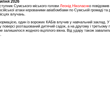
липня 2026
ступник Сумського міського голови
Леонід Ніколаєнк
о повідомив
осійської атаки керованими авіабомбами по Сумській громаді та 
ісцях влучань.
формацією, один із ворожих КАБів влучив у навчальний заклад. У 
 поверсі розташований дитячий садок, а на другому і третьому 
е залишилося жодного вцілілого вікна. Від удару також завалил
.