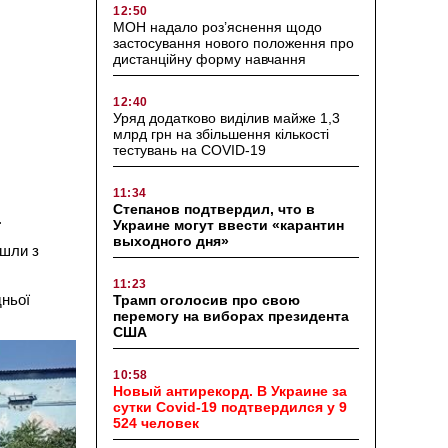
12:50
МОН надало роз’яснення щодо
застосування нового положення про
дистанційну форму навчання
12:40
Уряд додатково виділив майже 1,3
млрд грн на збільшення кількості
тестувань на COVID-19
11:34
Степанов подтвердил, что в
.
Украине могут ввести «карантин
выходного дня»
ішли з
11:23
дньої
Трамп оголосив про свою
перемогу на виборах президента
США
10:58
Новый антирекорд. В Украине за
сутки Covid-19 подтвердился у 9
524 человек