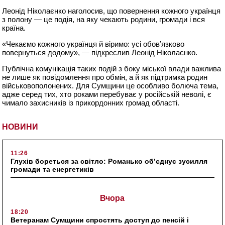
Леонід Ніколаєнко наголосив, що повернення кожного українця
з полону — це подія, на яку чекають родини, громади і вся
країна.
«Чекаємо кожного українця й віримо: усі обов’язково
повернуться додому», — підкреслив Леонід Ніколаєнко.
Публічна комунікація таких подій з боку міської влади важлива
не лише як повідомлення про обмін, а й як підтримка родин
військовополонених. Для Сумщини це особливо болюча тема,
адже серед тих, хто роками перебуває у російській неволі, є
чимало захисників із прикордонних громад області.
НОВИНИ
11:26
Глухів бореться за світло: Романько об’єднує зусилля
громади та енергетиків
Вчора
18:20
Ветеранам Сумщини спростять доступ до пенсій і