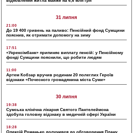
відновлення житла майже на 6,6 млн грн
31 липня
21:00
До 19 400 гривень на паливо: Пенсійний фонд Сумщини
пояснив, як отримати допомогу на зиму
17:51
«Укрексімбанк» припиняє виплату пенсій: у Пенсійному
фонді Сумщини пояснили, що робити людям
11:00
Артем Кобзар вручив родинам 20 полеглих Героїв
відзнаки «Почесного громадянина міста Суми»
30 липня
19:38
Сумська клінічна лікарня Святого Пантелеймона
здобула головну відзнаку в медичній сфері України
18:28
Олексій Романько долучився до обговорення Плану