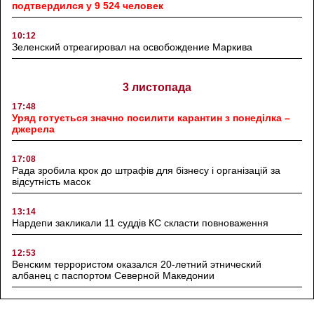
подтвердился у 9 524 человек
10:12
Зеленский отреагировал на освобождение Маркива
3 листопада
17:48
Уряд готується значно посилити карантин з понеділка –
джерела
17:08
Рада зробила крок до штрафів для бізнесу і організацій за
відсутність масок
13:14
Нардепи закликали 11 суддів КС скласти повноваження
12:53
Венским террористом оказался 20-летний этнический
албанец с паспортом Северной Македонии