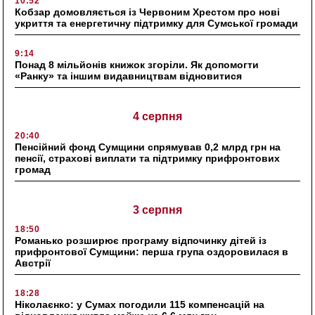
10:52
Кобзар домовляється із Червоним Хрестом про нові
укриття та енергетичну підтримку для Сумської громади
9:14
Понад 8 мільйонів книжок згоріли. Як допомогти
«Ранку» та іншим видавництвам відновитися
4 серпня
20:40
Пенсійний фонд Сумщини спрямував 0,2 млрд грн на
пенсії, страхові виплати та підтримку прифронтових
громад
3 серпня
18:50
Романько розширює програму відпочинку дітей із
прифронтової Сумщини: перша група оздоровилася в
Австрії
18:28
Ніколаєнко: у Сумах погодили 115 компенсацій на