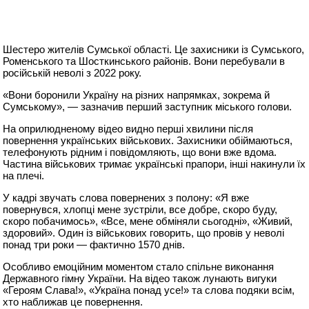
Шестеро жителів Сумської області. Це захисники із Сумського,
Роменського та Шосткинського районів. Вони перебували в
російській неволі з 2022 року.
«Вони боронили Україну на різних напрямках, зокрема й
Сумському», — зазначив перший заступник міського голови.
На оприлюдненому відео видно перші хвилини після
повернення українських військових. Захисники обіймаються,
телефонують рідним і повідомляють, що вони вже вдома.
Частина військових тримає українські прапори, інші накинули їх
на плечі.
У кадрі звучать слова повернених з полону: «Я вже
повернувся, хлопці мене зустріли, все добре, скоро буду,
скоро побачимось», «Все, мене обміняли сьогодні», «Живий,
здоровий». Один із військових говорить, що провів у неволі
понад три роки — фактично 1570 днів.
Особливо емоційним моментом стало спільне виконання
Державного гімну України. На відео також лунають вигуки
«Героям Слава!», «Україна понад усе!» та слова подяки всім,
хто наближав це повернення.