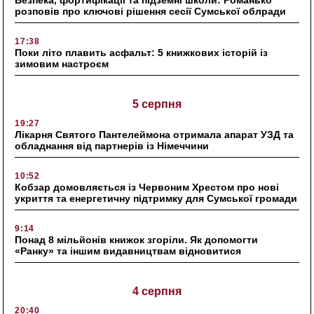
Безпека, фортифікації та підземні школи: Романько
розповів про ключові рішення сесії Сумської облради
17:38
Поки літо плавить асфальт: 5 книжкових історій із
зимовим настроєм
5 серпня
19:27
Лікарня Святого Пантелеймона отримала апарат УЗД та
обладнання від партнерів із Німеччини
10:52
Кобзар домовляється із Червоним Хрестом про нові
укриття та енергетичну підтримку для Сумської громади
9:14
Понад 8 мільйонів книжок згоріли. Як допомогти
«Ранку» та іншим видавництвам відновитися
4 серпня
20:40