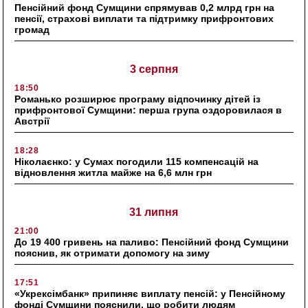
Пенсійний фонд Сумщини спрямував 0,2 млрд грн на
пенсії, страхові виплати та підтримку прифронтових
громад
3 серпня
18:50
Романько розширює програму відпочинку дітей із
прифронтової Сумщини: перша група оздоровилася в
Австрії
18:28
Ніколаєнко: у Сумах погодили 115 компенсацій на
відновлення житла майже на 6,6 млн грн
31 липня
21:00
До 19 400 гривень на паливо: Пенсійний фонд Сумщини
пояснив, як отримати допомогу на зиму
17:51
«Укрексімбанк» припиняє виплату пенсій: у Пенсійному
фонді Сумщини пояснили, що робити людям