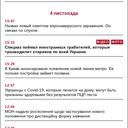
4 листопада
15:47
Назван новый симптом коронавирусного заражения. Он
связан со слухом
ВІДЕО
ФОТО
15:33
Спецназ поймал иностранных грабителей, которые
«разводили» стариков по всей Украине
15:29
В Киеве анонсировали появление новой линии метро. Ее
полная постройка займет полвека
12:57
Украинцы с Covid-19, которые лечатся на дому, могут быть
признаны здоровыми без результатов ПЦР-теста
12:50
МОН надало роз’яснення щодо застосування нового
положення про дистанційну форму навчання