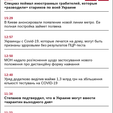
Спецназ поймал иностранных грабителей, которые
«разводили» стариков по всей Украине
15:29
В Киеве анонсировали появление новой линии метро. Ее
полная постройка займет полвека
12:57
Украинцы с Covid-19, которые лечатся на дому, могут быть
признаны здоровыми без результатов ПЦР-теста
12:50
МОН надало роз’яснення щодо застосування нового
положення про дистанційну форму навчання
12:40
Уряд додатково виділив майже 1,3 млрд грн на збільшення
кількості тестувань на COVID-19
11:34
Степанов подтвердил, что в Украине могут ввести
«карантин выходного дня»
11:23