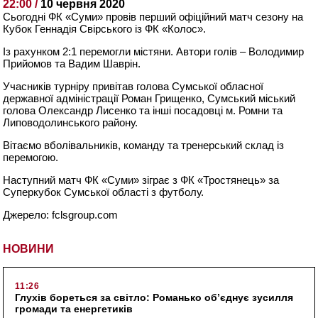
22:00 /
10 червня 2020
Сьогодні ФК «Суми» провів перший офіційний матч сезону на
Кубок Геннадія Свірського із ФК «Колос».
Із рахунком 2:1 перемогли містяни. Автори голів – Володимир
Прийомов та Вадим Шаврін.
Учасників турніру привітав голова Сумської обласної
державної адміністрації Роман Грищенко, Сумський міський
голова Олександр Лисенко та інші посадовці м. Ромни та
Липоводолинського району.
Вітаємо вболівальників, команду та тренерський склад із
перемогою.
Наступний матч ФК «Суми» зіграє з ФК «Тростянець» за
Суперкубок Сумської області з футболу.
Джерело: fclsgroup.com
НОВИНИ
11:26
Глухів бореться за світло: Романько об’єднує зусилля
громади та енергетиків