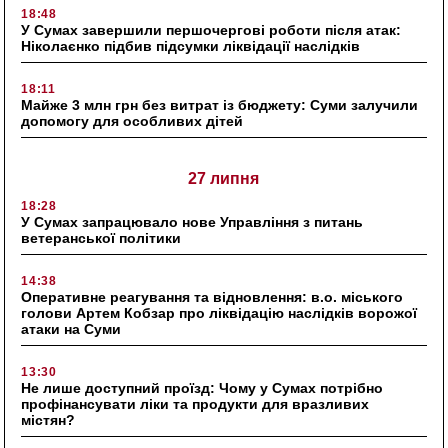
18:48
У Сумах завершили першочергові роботи після атак:
Ніколаєнко підбив підсумки ліквідації наслідків
18:11
Майже 3 млн грн без витрат із бюджету: Суми залучили
допомогу для особливих дітей
27 липня
18:28
У Сумах запрацювало нове Управління з питань
ветеранської політики
14:38
Оперативне реагування та відновлення: в.о. міського
голови Артем Кобзар про ліквідацію наслідків ворожої
атаки на Суми
13:30
Не лише доступний проїзд: Чому у Сумах потрібно
профінансувати ліки та продукти для вразливих
містян?