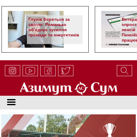
Глухів бореться за
Ветер
світло: Романько
спрост
об’єднує зусилля
пенсій 
громади та енергетиків
Пенсій
працюв
алгор