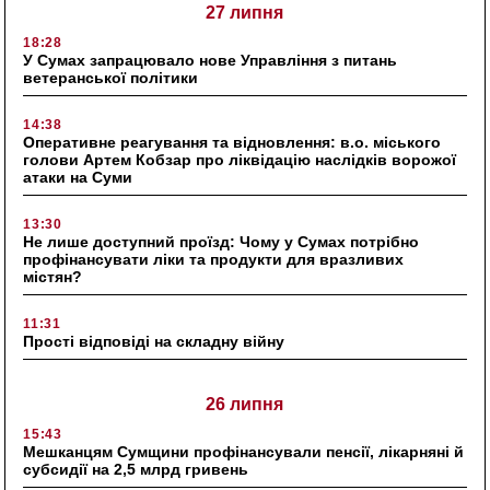
27 липня
18:28
У Сумах запрацювало нове Управління з питань
ветеранської політики
14:38
Оперативне реагування та відновлення: в.о. міського
голови Артем Кобзар про ліквідацію наслідків ворожої
атаки на Суми
13:30
Не лише доступний проїзд: Чому у Сумах потрібно
профінансувати ліки та продукти для вразливих
містян?
11:31
Прості відповіді на складну війну
26 липня
15:43
Мешканцям Сумщини профінансували пенсії, лікарняні й
субсидії на 2,5 млрд гривень