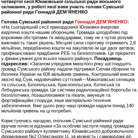
четвертої сесії Юнаківської сільської ради восьмого
скликання, у роботі якої взяв участь голова Сумської
районної ради Геннадій ДЕМ’ЯНЕНКО
Голова Сумської районної ради
Геннадій ДЕМ’ЯНЕНКО
:
«На сьогоднішній сесії прикордонної Юнаківки вчергове
виділено кошти нашим оборонцям. Громада цілодобово під
ворожими обстрілами та авіаударами, тому не з чуток розуміє
важливість таких рішень. Місцеві сили спротиву отримають 2,6
мільйони, передбачено кошти на закупівлю їм ще двох автівок,
профінансовано придбання РЕБ та безпілотників. Це пріоритет
у фінансуванні для всього нашого району».
Посадовець
підкреслив:
«Загалом упродовж минулого року шістнадцять
громад Сумського району надали підтримки Силам оборони та
безпеки України на 606 мільйонів гривень. Контрольний внесок
звісно від Сум, надзвичайно суттєвий – Миколаївські селищна
та сільська, Білопільська, Краснопільська, Хотінська та
Лебединська громади. Це системи радіолокаційної боротьби та
безпілотники, позашляховики та пікапи, амуніція та
фортифікаційні споруди, інше матеріально-технічне
забезпечення. Вже цього року наші громади надали понад 140
мільйонів гривень на ці потреби».
Користуючись нагодою, очільник Сумської районної ради
вручив почесні відзнаки «За особливі заслуги перед громадою
Сумського району» кулеметнику Юнаківського добровольчого
формування №2 Олександру Ц. за мужність і самовіддані дії,