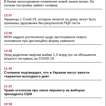
В Киеве анонсировали появление новой линии метро. Ее
полная постройка займет полвека
12:57
Украинцы с Covid-19, которые лечатся на дому, могут быть
признаны здоровыми без результатов ПЦР-теста
12:50
МОН надало роз’яснення щодо застосування нового
положення про дистанційну форму навчання
12:40
Уряд додатково виділив майже 1,3 млрд грн на збільшення
кількості тестувань на COVID-19
11:34
Степанов подтвердил, что в Украине могут ввести
«карантин выходного дня»
11:23
Трамп оголосив про свою перемогу на виборах
президента США
10:58