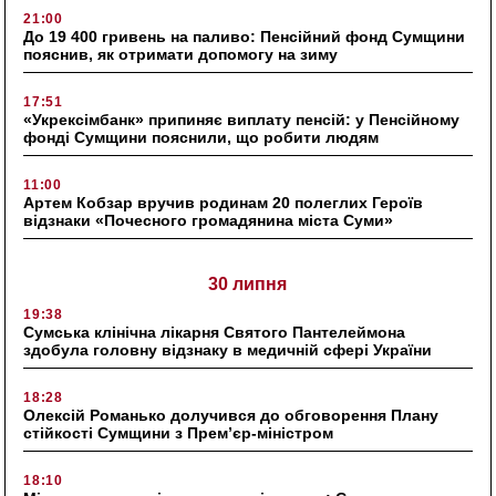
21:00
До 19 400 гривень на паливо: Пенсійний фонд Сумщини
пояснив, як отримати допомогу на зиму
17:51
«Укрексімбанк» припиняє виплату пенсій: у Пенсійному
фонді Сумщини пояснили, що робити людям
11:00
Артем Кобзар вручив родинам 20 полеглих Героїв
відзнаки «Почесного громадянина міста Суми»
30 липня
19:38
Сумська клінічна лікарня Святого Пантелеймона
здобула головну відзнаку в медичній сфері України
18:28
Олексій Романько долучився до обговорення Плану
стійкості Сумщини з Прем’єр-міністром
18:10