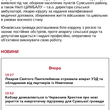
виявлені під час оборони населених пунктів Сумського району,
а також Нікіті ЦИМБАЛУ – т.в.о. директора сільської
амбулаторії, лікарю-хірургу за надання кваліфікованої
медичної допомоги, збереження життя військових та цивільних
в умовах воєнного стану.
Юнаківська громада розташована біля кордону з росією та
зазнає постійних обстрілів, проте апарату сільської ради та
депутатам вдається і надалі професійно, оперативно та
об’єктивно виконувати свою роботу.
НОВИНИ
Вчора
19:27
Лікарня Святого Пантелеймона отримала апарат УЗД та
обладнання від партнерів із Німеччини
10:52
Кобзар домовляється із Червоним Хрестом про нові
укриття та енергетичну підтримку для Сумської громади