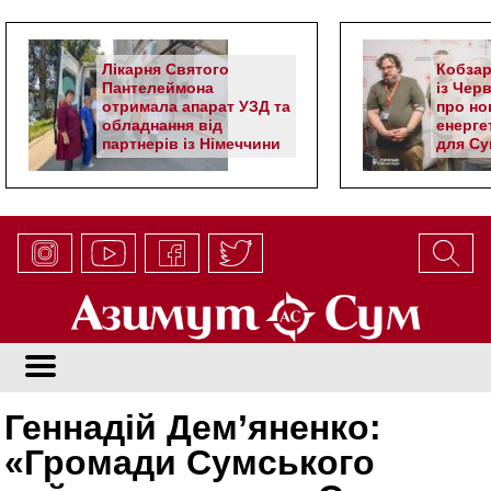
Лікарня Святого
Кобзар
Пантелеймона
із Чер
отримала апарат УЗД та
про но
обладнання від
енерге
партнерів із Німеччини
для Су
Геннадій Дем’яненко:
«Громади Сумського