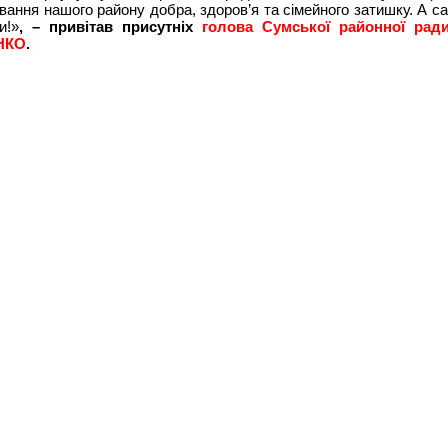
ання нашого району добра, здоров’я та сімейного затишку. А с
и!»
, – привітав присутніх
голова Сумської районної ради
НКО
.