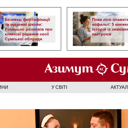
Безпека, фортифікації
Поки літо плавит
та підземні школи:
асфальт: 5 книжк
Романько розповів про
історій із зимови
ключові рішення сесії
настроєм
Сумської облради
ИНИ
У СВІТІ
АКТУА