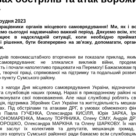
»
грудня 2023
рацівники органів місцевого самоврядування! Ми, як і вс
мо сьогодні надзвичайно важкий період. Дякуємо всім, хт
ацює в надскладній ситуації, коли необхідно прийма
і рішення, бути безперервно на зв’язку, допомагати, орган
и.
днів повномасштабного вторгнення ви показали приклад, яки
самоврядування: не злякалися викликів війни, продемо
сть і почали наполегливо працювати на Перемогу! Бажаємовам п
, творчої праці, спрямованої на підтримку та подальший розви
 пункту Сумського району.
 з нагоди Дня місцевого самоврядування України, відзначили 
та службовців наших громад. Наразі в прикордонному районі 
иконувати свої повноваження. Але наші службовці роблять св
ія, підтримка Збройних Сил України та життєдіяльність мешка
чах. Під обстрілами та атаками ДРГ, в умовах обмеженого фін
ли Павла ГУЧЕНКА, Олександра КИСІЛЯ, Юрія ЗАРКА, Ір
 ПОНОМАРЕНКА, Миколу ТОРЯНИКА, Олену СІМУ, Андрія Д
 ГОРОШКО, Олександра МАРКІНА та Олену ШАРКОВУ. Їх наго
ня заслуг їх колективів та депутатів, мешканців громад.
кого корпусу Сумської районної ради бажаємо всім службовцям