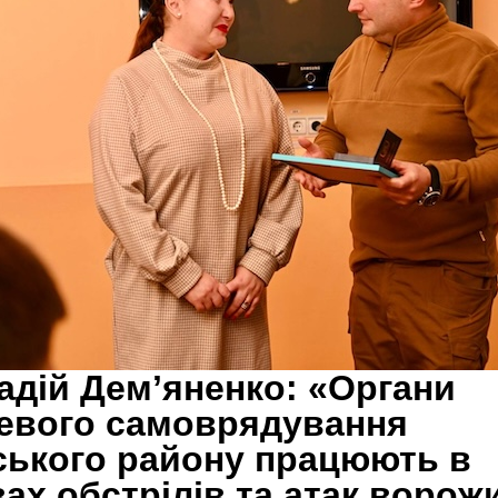
адій Демʼяненко: «Органи
евого самоврядування
ького району працюють в
ах обстрілів та атак ворож