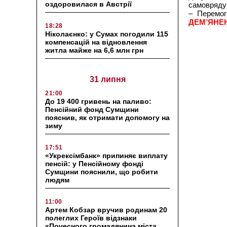
оздоровилася в Австрії
самоврядув
– Перемог
ДЕМ’ЯНЕ
18:28
Ніколаєнко: у Сумах погодили 115
компенсацій на відновлення
житла майже на 6,6 млн грн
31 липня
21:00
До 19 400 гривень на паливо:
Пенсійний фонд Сумщини
пояснив, як отримати допомогу на
зиму
17:51
«Укрексімбанк» припиняє виплату
пенсій: у Пенсійному фонді
Сумщини пояснили, що робити
людям
11:00
Артем Кобзар вручив родинам 20
полеглих Героїв відзнаки
«Почесного громадянина міста