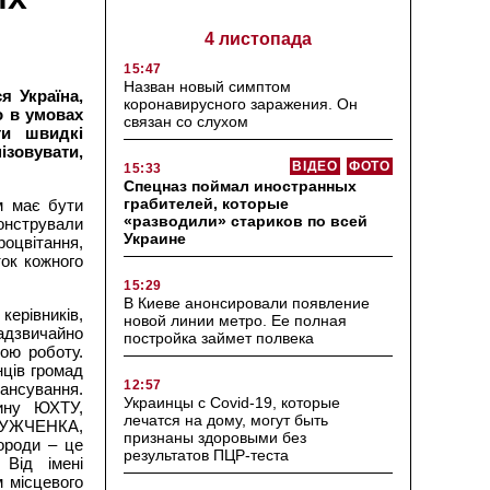
4 листопада
15:47
Назван новый симптом
я Україна,
коронавирусного заражения. Он
о в умовах
связан со слухом
ти швидкі
ізовувати,
ВІДЕО
ФОТО
15:33
Спецназ поймал иностранных
грабителей, которые
м має бути
«разводили» стариков по всей
нстрували
Украине
роцвітання,
ток кожного
15:29
В Киеве анонсировали появление
керівників,
новой линии метро. Ее полная
надзвичайно
постройка займет полвека
ою роботу.
нців громад
12:57
ансування.
Украинцы с Covid-19, которые
ину ЮХТУ,
лечатся на дому, могут быть
РУЖЧЕНКА,
признаны здоровыми без
роди – це
результатов ПЦР-теста
 Від імені
 місцевого