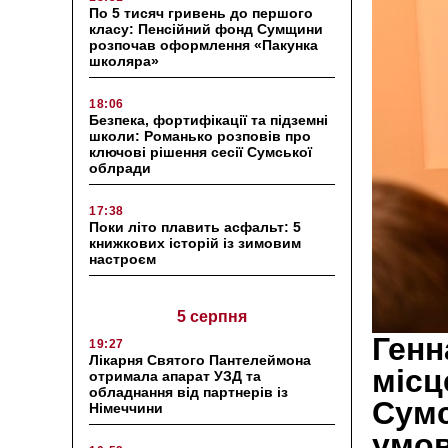
По 5 тисяч гривень до першого
класу: Пенсійний фонд Сумщини
розпочав оформлення «Пакунка
школяра»
18:06
Безпека, фортифікації та підземні
школи: Романько розповів про
ключові рішення сесії Сумської
облради
17:38
Поки літо плавить асфальт: 5
книжкових історій із зимовим
настроєм
5 серпня
Генн
19:27
Лікарня Святого Пантелеймона
місц
отримала апарат УЗД та
обладнання від партнерів із
Сумс
Німеччини
умов