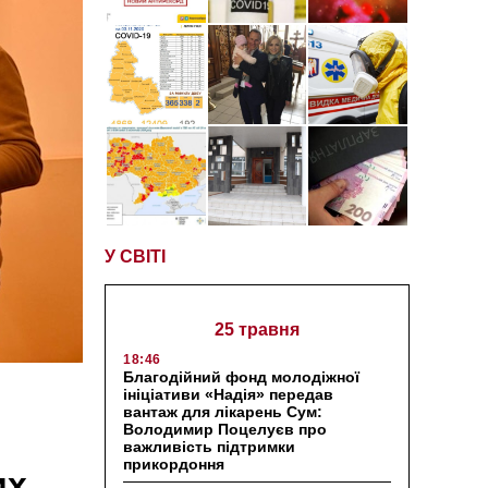
У СВІТІ
25 травня
18:46
Благодійний фонд молодіжної
ініціативи «Надія» передав
вантаж для лікарень Сум:
Володимир Поцелуєв про
важливість підтримки
прикордоння
их