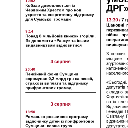
10:52
Кобзар домовляється із
ДРГ
Червоним Хрестом про нові
укриття та енергетичну підтримку
для Сумської громади
13:30 /
7 
Шановні п
переживає
9:14
війни пр
Понад 8 мільйонів книжок згоріли.
оперативн
Як допомогти «Ранку» та іншим
вирішуват
видавництвам відновитися
З перших 
місцеве 
4 серпня
згуртовані
натхненної
20:40
населеного
Пенсійний фонд Сумщини
спрямував 0,2 млрд грн на пенсії,
«Сьогодні,
страхові виплати та підтримку
депутатів 
прифронтових громад
складно в
Фортифікац
на їх пле
3 серпня
Відзначи
Геннадія
18:50
Світлану
Романько розширює програму
відзначен
відпочинку дітей із прифронтової
Сумщини: перша група
депутатсь