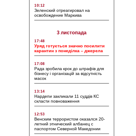
10:12
Зеленский отреагировал на
освобождение Маркива
3 листопада
17:48
Уряд готується значно посилити
карантин з понеділка – джерела
17:08
Рада зробила крок до штрафів для
бізнесу і організацій за відсутність
масок
13:14
Нардепи закликали 11 суддів КС
скласти повноваження
12:53
Венским террористом оказался 20-
летний этнический албанец с
паспортом Северной Македонии