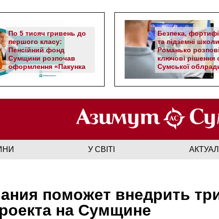
По 5 тисяч гривень до
Безпека, фортифі
першого класу:
та підземні школи
Пенсійний фонд
Романько розпов
Сумщини розпочав
ключові рішення с
оформлення «Пакунка
Сумської облрад
школяра»
ИНИ
У СВІТІ
АКТУА
ания поможет внедрить тр
роекта на Сумщине