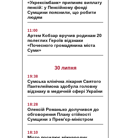
«Укрексімбанк» припиняє виплату
пенсій: у Пенсійному фонді
Сумщини пояснили, що робити
людям
11:00
Артем Кобзар вручив родинам 20
полеглих Героїв відзнаки
«Почесного громадянина міста
Суми»
30 липня
19:38
Сумська клінічна лікарня Святого
Пантелеймона здобула головну
відзнаку в медичній сфері України
18:28
Олексій Романько долучився до
обговорення Плану стійкості
Сумщини з Прем’єр-міністром
18:10
Місто посилює міжнародну