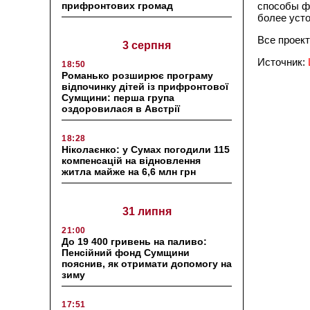
прифронтових громад
способы ф
более уст
Все проект
3 серпня
Источник:
18:50
Романько розширює програму
відпочинку дітей із прифронтової
Сумщини: перша група
оздоровилася в Австрії
18:28
Ніколаєнко: у Сумах погодили 115
компенсацій на відновлення
житла майже на 6,6 млн грн
31 липня
21:00
До 19 400 гривень на паливо:
Пенсійний фонд Сумщини
пояснив, як отримати допомогу на
зиму
17:51