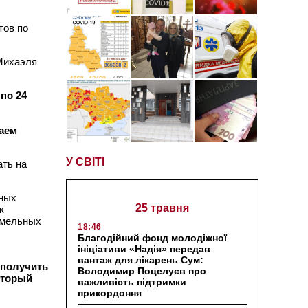
тов по
Михаэля
по 24
ваем
У СВІТІ
ать на
нных
25 травня
к
емельных
18:46
Благодійний фонд молодіжної
ініціативи «Надія» передав
вантаж для лікарень Сум:
 получить
Володимир Поцелуєв про
оторый
важливість підтримки
прикордоння