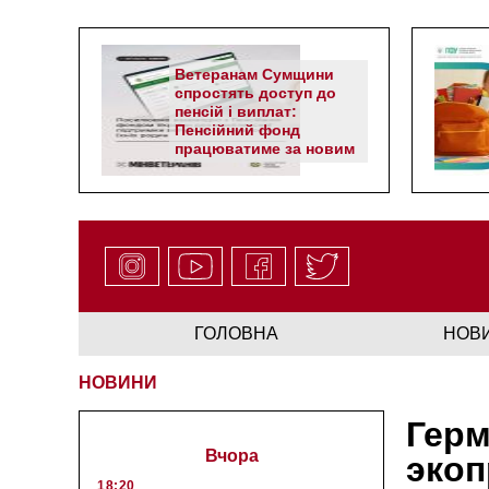
Ветеранам Сумщини
спростять доступ до
пенсій і виплат:
Пенсійний фонд
працюватиме за новим
алгоритмом
ГОЛОВНА
НОВ
НОВИНИ
Герм
Вчора
экоп
18:20