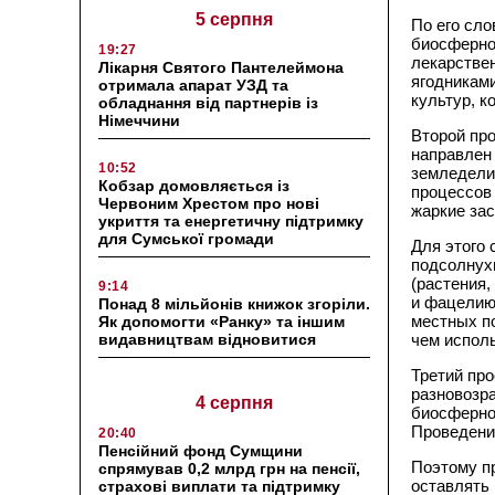
5 серпня
По его сло
биосферно
19:27
лекарстве
Лікарня Святого Пантелеймона
ягодниками
отримала апарат УЗД та
культур, к
обладнання від партнерів із
Німеччини
Второй пр
направлен
10:52
земледели
Кобзар домовляється із
процессов 
Червоним Хрестом про нові
жаркие за
укриття та енергетичну підтримку
для Сумської громади
Для этого
подсолнухи
(растения,
9:14
и фацелию
Понад 8 мільйонів книжок згоріли.
местных по
Як допомогти «Ранку» та іншим
видавництвам відновитися
чем испол
Третий пр
разновозр
4 серпня
биосферно
Проведени
20:40
Пенсійний фонд Сумщини
Поэтому п
спрямував 0,2 млрд грн на пенсії,
оставлять 
страхові виплати та підтримку