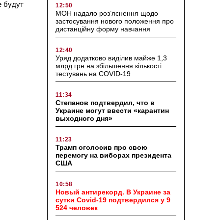
е будут
12:50
МОН надало роз’яснення щодо
застосування нового положення про
дистанційну форму навчання
12:40
Уряд додатково виділив майже 1,3
млрд грн на збільшення кількості
тестувань на COVID-19
11:34
Степанов подтвердил, что в
Украине могут ввести «карантин
выходного дня»
11:23
Трамп оголосив про свою
перемогу на виборах президента
США
10:58
Новый антирекорд. В Украине за
сутки Covid-19 подтвердился у 9
524 человек