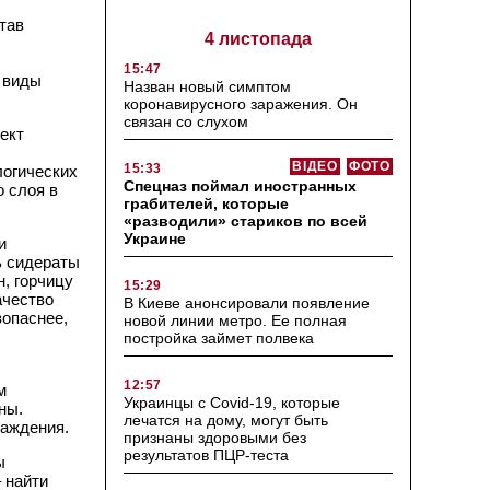
став
4 листопада
15:47
я виды
Назван новый симптом
коронавирусного заражения. Он
связан со слухом
ект
ВІДЕО
ФОТО
15:33
логических
Спецназ поймал иностранных
 слоя в
грабителей, которые
«разводили» стариков по всей
Украине
и
ь сидераты
н, горчицу
15:29
ачество
В Киеве анонсировали появление
зопаснее,
новой линии метро. Ее полная
постройка займет полвека
12:57
м
Украинцы с Covid-19, которые
ны.
лечатся на дому, могут быть
саждения.
признаны здоровыми без
результатов ПЦР-теста
ы
 найти