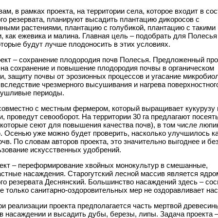
вам, в рамках проекта, на территории села, которое входит в со
го резервата, планируют высадить плантацию дикоросов с
нными растениями, плантацию с голубикой, плантацию с такими
, как ежевика и малина. Главная цель – подобрать для Полесь
оторые будут лучше плодоносить в этих условиях.
оект – сохранение плодородия почв Полесья. Предложенный про
 на сохранение и повышение плодородия почвы в органическом
и, защиту почвы от эрозионных процессов и угасание микробио
вследствие чрезмерного высушивания и нагрева поверхностного
сушливые периоды.
 совместно с местным фермером, который выращивает кукурузу 
, проведут севооборот. На территории 30 га предлагают посеят
 которые сеют для повышения качества почв), в том числе люпи
. Осенью уже можно будет проверить, насколько улучшилось к
чв. По словам авторов проекта, это значительно выгоднее и бе
ьзование искусственных удобрений.
оект – переформирование хвойных монокультур в смешанные,
астные насаждения. Старогутский лесной массив является ядро
го резервата Деснянский. Большинство насаждений здесь – сос
е только санитарно-оздоровительных мер не оздоравливает на
ри реализации проекта предполагается часть мертвой древесин
в насаждении и высадить дубы, березы, липы. Задача проекта –