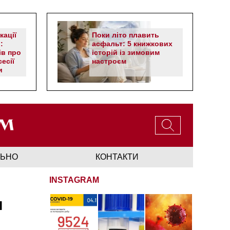
кації
Поки літо плавить
:
асфальт: 5 книжкових
ів про
історій із зимовим
есії
настроєм
и
ЛЬНО
КОНТАКТИ
INSTAGRAM
и