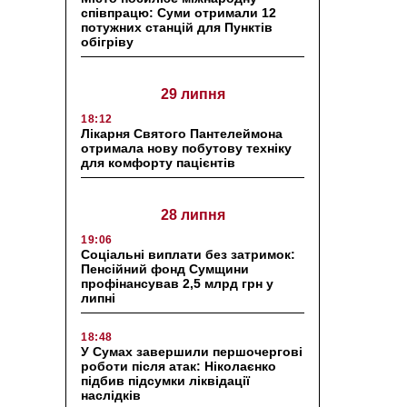
співпрацю: Суми отримали 12
потужних станцій для Пунктів
обігріву
29 липня
18:12
Лікарня Святого Пантелеймона
отримала нову побутову техніку
для комфорту пацієнтів
28 липня
19:06
Соціальні виплати без затримок:
Пенсійний фонд Сумщини
профінансував 2,5 млрд грн у
липні
18:48
У Сумах завершили першочергові
роботи після атак: Ніколаєнко
підбив підсумки ліквідації
наслідків