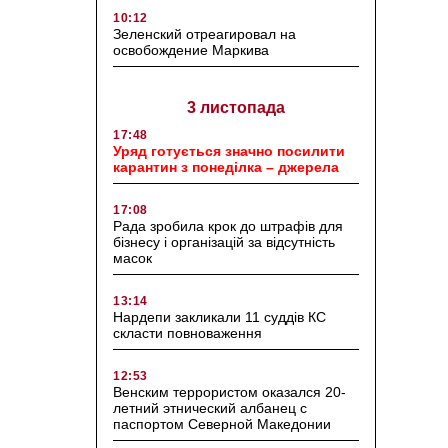
10:12
Зеленский отреагировал на
освобождение Маркива
3 листопада
17:48
Уряд готується значно посилити
карантин з понеділка – джерела
17:08
Рада зробила крок до штрафів для
бізнесу і організацій за відсутність
масок
13:14
Нардепи закликали 11 суддів КС
скласти повноваження
12:53
Венским террористом оказался 20-
летний этнический албанец с
паспортом Северной Македонии