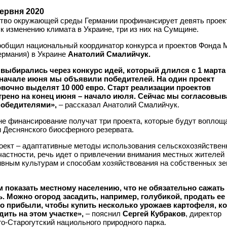
червня 2020
тво окружающей среды Германии профинансирует девять проек
к изменению климата в Украине, три из них на Сумщине.
ообщил национальный координатор конкурса и проектов Фонда 
ермания) в Украине
Анатолий Смалийчук.
выбирались через конкурс идей, который длился с 1 марта 
 начале июня мы объявили победителей. На один проект
вочно выделят 10 000 евро. Старт реализации проектов
рено на конец июня – начало июля. Сейчас мы согласовы
победителями»,
– рассказал Анатолий Смалийчук.
е финансирование получат три проекта, которые будут воплощ
 Деснянского биосферного резервата.
оект – адаптативные методы использования сельскохозяйстве
частности, речь идет о привлечении внимания местных жителей 
ивным культурам и способам хозяйствования на собственных з
 показать местному населению, что не обязательно сажать
. Можно огород засадить, например, голубикой, продать ее
о прибыли, чтобы купить несколько урожаев картофеля, к
дить на этом участке»,
– пояснил
Сергей Кубраков
, директор
о-Старогутский нациольного природного парка.