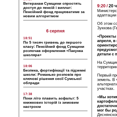
Ветеранам Сумщини спростять
9:20 /
20 
доступ до пенсій і виплат:
Министерс
Пенсійний фонд працюватиме за
адаптации 
новим алгоритмом
Об этом с
Зуккова (Г
6 серпня
«Проекты 
18:51
апреля, в
По 5 тисяч гривень до першого
ориентиро
класу: Пенсійний фонд Сумщини
предусмот
розпочав оформлення «Пакунка
детали с 
школяра»
На Сумщин
18:06
территории
Безпека, фортифікації та підземні
школи: Романько розповів про
Первый пр
ключові рішення сесії Сумської
земель. В 
облради
альтернат
участках.
17:38
«Мы хотим
Поки літо плавить асфальт: 5
картофель
книжкових історій із зимовим
достаточн
настроєм
мог бы ро
Деснянског