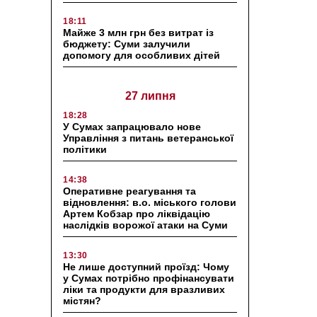
18:11
Майже 3 млн грн без витрат із
бюджету: Суми залучили
допомогу для особливих дітей
27 липня
18:28
У Сумах запрацювало нове
Управління з питань ветеранської
політики
14:38
Оперативне реагування та
відновлення: в.о. міського голови
Артем Кобзар про ліквідацію
наслідків ворожої атаки на Суми
13:30
Не лише доступний проїзд: Чому
у Сумах потрібно профінансувати
ліки та продукти для вразливих
містян?