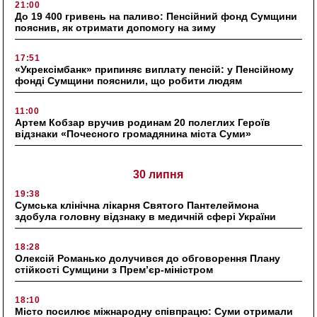
21:00
До 19 400 гривень на паливо: Пенсійний фонд Сумщини
пояснив, як отримати допомогу на зиму
17:51
«Укрексімбанк» припиняє виплату пенсій: у Пенсійному
фонді Сумщини пояснили, що робити людям
11:00
Артем Кобзар вручив родинам 20 полеглих Героїв
відзнаки «Почесного громадянина міста Суми»
30 липня
19:38
Сумська клінічна лікарня Святого Пантелеймона
здобула головну відзнаку в медичній сфері України
18:28
Олексій Романько долучився до обговорення Плану
стійкості Сумщини з Прем’єр-міністром
18:10
Місто посилює міжнародну співпрацю: Суми отримали