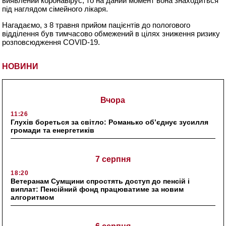
виявлений коронавірус, то на даний момент вона знаходиться
під наглядом сімейного лікаря.
Нагадаємо, з 8 травня прийом пацієнтів до пологового
відділення був тимчасово обмежений в цілях зниження ризику
розповсюдження COVID-19.
НОВИНИ
Вчора
11:26
Глухів бореться за світло: Романько об’єднує зусилля
громади та енергетиків
7 серпня
18:20
Ветеранам Сумщини спростять доступ до пенсій і
виплат: Пенсійний фонд працюватиме за новим
алгоритмом