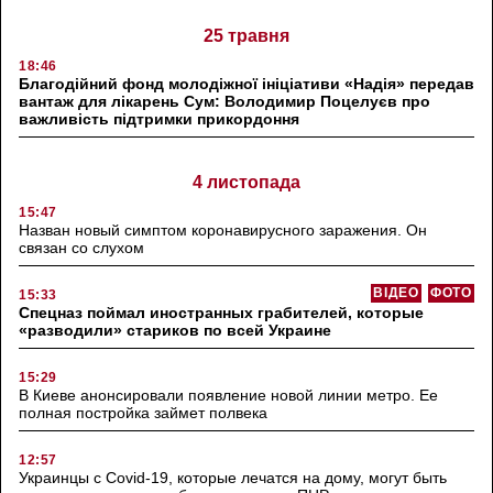
25 травня
18:46
Благодійний фонд молодіжної ініціативи «Надія» передав
вантаж для лікарень Сум: Володимир Поцелуєв про
важливість підтримки прикордоння
4 листопада
15:47
Назван новый симптом коронавирусного заражения. Он
связан со слухом
ВІДЕО
ФОТО
15:33
Спецназ поймал иностранных грабителей, которые
«разводили» стариков по всей Украине
15:29
В Киеве анонсировали появление новой линии метро. Ее
полная постройка займет полвека
12:57
Украинцы с Covid-19, которые лечатся на дому, могут быть