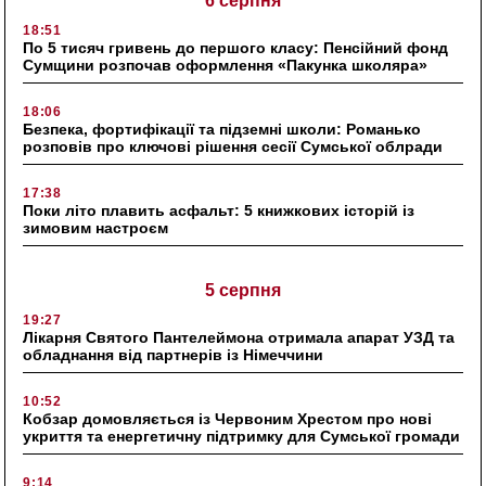
6 серпня
18:51
По 5 тисяч гривень до першого класу: Пенсійний фонд
Сумщини розпочав оформлення «Пакунка школяра»
18:06
Безпека, фортифікації та підземні школи: Романько
розповів про ключові рішення сесії Сумської облради
17:38
Поки літо плавить асфальт: 5 книжкових історій із
зимовим настроєм
5 серпня
19:27
Лікарня Святого Пантелеймона отримала апарат УЗД та
обладнання від партнерів із Німеччини
10:52
Кобзар домовляється із Червоним Хрестом про нові
укриття та енергетичну підтримку для Сумської громади
9:14