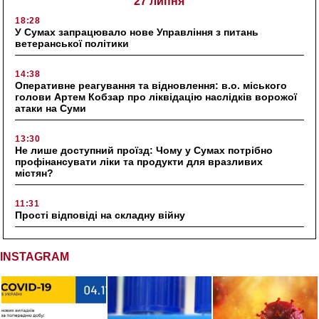
27 липня
18:28
У Сумах запрацювало нове Управління з питань
ветеранської політики
14:38
Оперативне реагування та відновлення: в.о. міського
голови Артем Кобзар про ліквідацію наслідків ворожої
атаки на Суми
13:30
Не лише доступний проїзд: Чому у Сумах потрібно
профінансувати ліки та продукти для вразливих
містян?
11:31
Прості відповіді на складну війну
INSTAGRAM