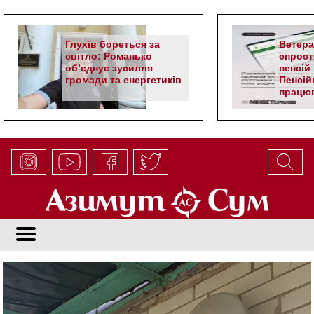
Глухів бореться за
Ветер
світло: Романько
спрост
об’єднує зусилля
пенсій 
громади та енергетиків
Пенсій
працюв
алгор