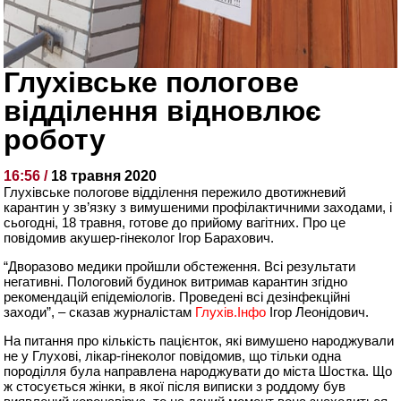
Глухівське пологове
відділення відновлює
роботу
16:56 /
18 травня 2020
Глухівське пологове відділення пережило двотижневий
карантин у зв’язку з вимушеними профілактичними заходами, і
сьогодні, 18 травня, готове до прийому вагітних. Про це
повідомив акушер-гінеколог Ігор Барахович.
“Дворазово медики пройшли обстеження. Всі результати
негативні. Пологовий будинок витримав карантин згідно
рекомендацій епідеміологів. Проведені всі дезінфекційні
заходи”, – сказав журналістам
Глухів.Інфо
Ігор Леонідович.
На питання про кількість пацієнток, які вимушено народжували
не у Глухові, лікар-гінеколог повідомив, що тільки одна
породілля була направлена народжувати до міста Шостка. Що
ж стосується жінки, в якої після виписки з роддому був