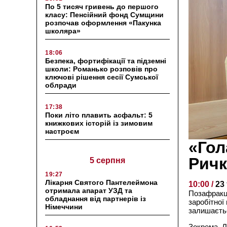
По 5 тисяч гривень до першого
класу: Пенсійний фонд Сумщини
розпочав оформлення «Пакунка
школяра»
18:06
Безпека, фортифікації та підземні
школи: Романько розповів про
ключові рішення сесії Сумської
облради
17:38
Поки літо плавить асфальт: 5
книжкових історій із зимовим
настроєм
«Гол
Ричк
5 серпня
19:27
Лікарня Святого Пантелеймона
10:00 /
23
отримала апарат УЗД та
Позафракці
обладнання від партнерів із
заробітної 
Німеччини
залишаєтьс
Зокрема, Л