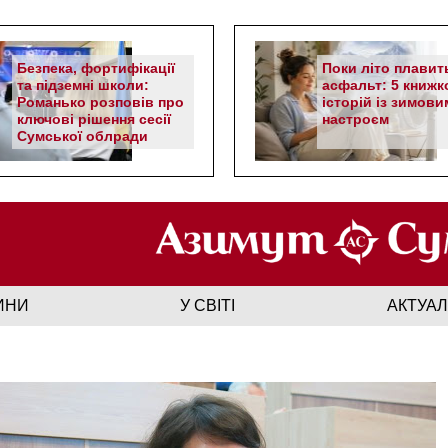
Безпека, фортифікації
Поки літо плавит
та підземні школи:
асфальт: 5 книжк
Романько розповів про
історій із зимови
ключові рішення сесії
настроєм
Сумської облради
ИНИ
У СВІТІ
АКТУА