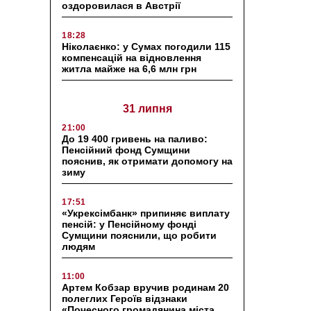
оздоровилася в Австрії
18:28
Ніколаєнко: у Сумах погодили 115
компенсацій на відновлення
житла майже на 6,6 млн грн
31 липня
21:00
До 19 400 гривень на паливо:
Пенсійний фонд Сумщини
пояснив, як отримати допомогу на
зиму
17:51
«Укрексімбанк» припиняє виплату
пенсій: у Пенсійному фонді
Сумщини пояснили, що робити
людям
11:00
Артем Кобзар вручив родинам 20
полеглих Героїв відзнаки
«Почесного громадянина міста