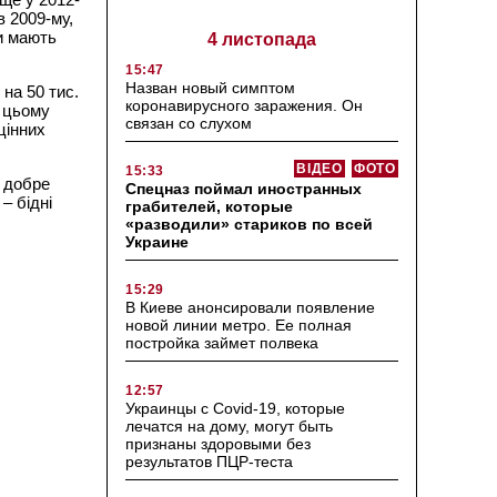
в 2009-му,
ди мають
4 листопада
15:47
Назван новый симптом
 на 50 тис.
коронавирусного заражения. Он
а цьому
связан со слухом
цінних
ВІДЕО
ФОТО
15:33
к добре
Спецназ поймал иностранных
– бідні
грабителей, которые
«разводили» стариков по всей
Украине
15:29
В Киеве анонсировали появление
новой линии метро. Ее полная
постройка займет полвека
12:57
Украинцы с Covid-19, которые
лечатся на дому, могут быть
признаны здоровыми без
результатов ПЦР-теста