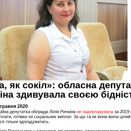
а, як сокіл»: обласна депут
іна здивувала своєю бідні
 травня 2020
йна депутатка облради Лілія Ричкіна
не задекларувала
за 2019 р
плати, готівки чи соціальних виплат. За що та як вона жила цілий 
я тільки здогадуватись.
ілія Ричкіна має у власності дві квартири, власниками яких вона