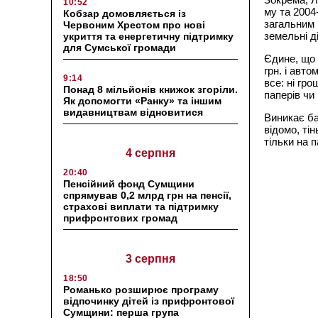
10:52
му та 2004
Кобзар домовляється із
загальним 
Червоним Хрестом про нові
земельні д
укриття та енергетичну підтримку
для Сумської громади
Єдине, що 
грн. і авт
9:14
все: ні гр
Понад 8 мільйонів книжок згоріли.
паперів чи
Як допомогти «Ранку» та іншим
видавництвам відновитися
Виникає ба
відомо, тін
тільки на п
4 серпня
20:40
Пенсійний фонд Сумщини
спрямував 0,2 млрд грн на пенсії,
страхові виплати та підтримку
прифронтових громад
3 серпня
18:50
Романько розширює програму
відпочинку дітей із прифронтової
Сумщини: перша група