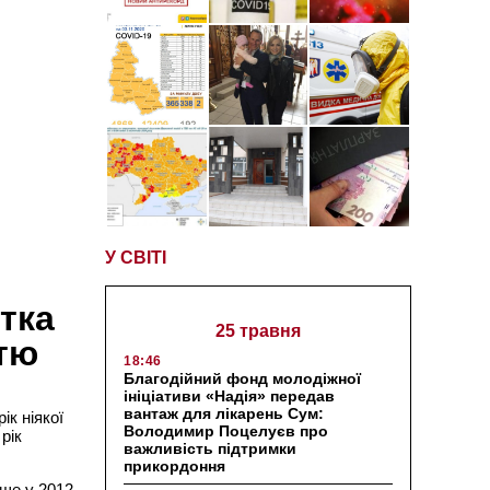
У СВІТІ
атка
25 травня
стю
18:46
Благодійний фонд молодіжної
ініціативи «Надія» передав
вантаж для лікарень Сум:
ік ніякої
Володимир Поцелуєв про
рік
важливість підтримки
прикордоння
 ще у 2012-