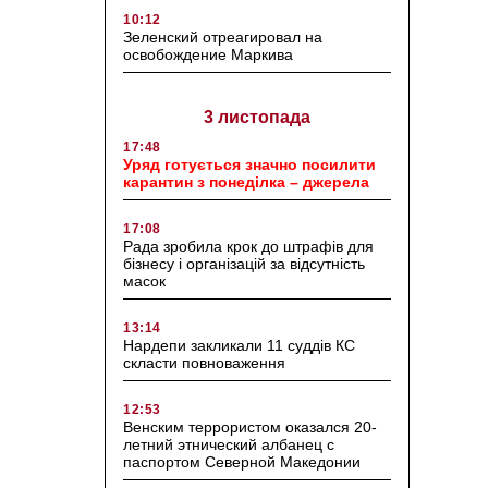
10:12
Зеленский отреагировал на
освобождение Маркива
3 листопада
17:48
Уряд готується значно посилити
карантин з понеділка – джерела
17:08
Рада зробила крок до штрафів для
бізнесу і організацій за відсутність
масок
13:14
Нардепи закликали 11 суддів КС
скласти повноваження
12:53
Венским террористом оказался 20-
летний этнический албанец с
паспортом Северной Македонии