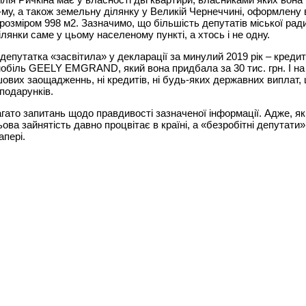
-му, а також земельну ділянку у Великій Чернеччині, оформлену 
розміром 998 м2. Зазначимо, що більшість депутатів міської ра
ілянки саме у цьому населеному пункті, а хтось і не одну.
депутатка «засвітила» у декларації за минулий 2019 рік – кредит
омобіль GEELY EMGRAND, який вона придбала за 30 тис. грн. І н
ошових заощадженнь, ні кредитів, ні будь-яких державних виплат, 
 подарунків.
гато запитань щодо правдивості зазначеної інформації. Адже, я
ьова зайнятість давно процвітає в країні, а «безробітні депутати» 
апері.