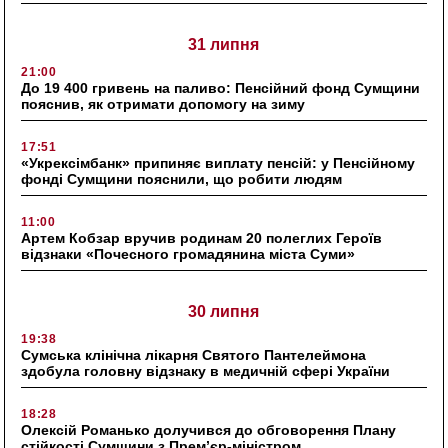
31 липня
21:00
До 19 400 гривень на паливо: Пенсійний фонд Сумщини
пояснив, як отримати допомогу на зиму
17:51
«Укрексімбанк» припиняє виплату пенсій: у Пенсійному
фонді Сумщини пояснили, що робити людям
11:00
Артем Кобзар вручив родинам 20 полеглих Героїв
відзнаки «Почесного громадянина міста Суми»
30 липня
19:38
Сумська клінічна лікарня Святого Пантелеймона
здобула головну відзнаку в медичній сфері України
18:28
Олексій Романько долучився до обговорення Плану
стійкості Сумщини з Прем’єр-міністром