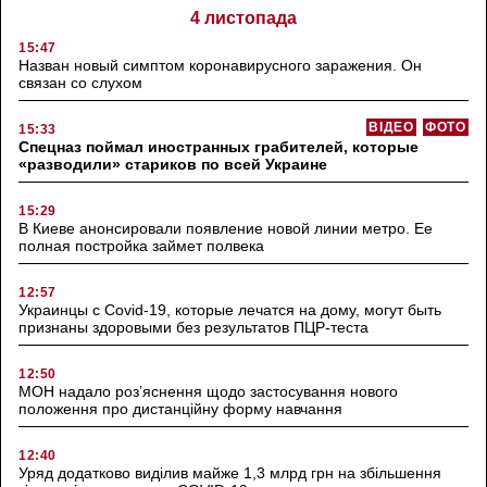
4 листопада
15:47
Назван новый симптом коронавирусного заражения. Он
связан со слухом
ВІДЕО
ФОТО
15:33
Спецназ поймал иностранных грабителей, которые
«разводили» стариков по всей Украине
15:29
В Киеве анонсировали появление новой линии метро. Ее
полная постройка займет полвека
12:57
Украинцы с Covid-19, которые лечатся на дому, могут быть
признаны здоровыми без результатов ПЦР-теста
12:50
МОН надало роз’яснення щодо застосування нового
положення про дистанційну форму навчання
12:40
Уряд додатково виділив майже 1,3 млрд грн на збільшення