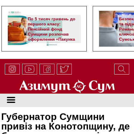
По 5 тисяч гривень до
Безпек
першого класу:
та під
Пенсійний фонд
Романь
Сумщини розпочав
ключов
оформлення «Пакунка
Сумськ
школяра»
Губернатор Сумщини
привіз на Конотопщину, де