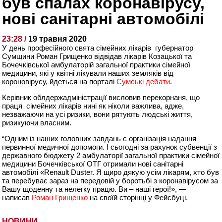
був спалах коронавірусу,
нові санітарні автомобілі
23:28 /
19 травня 2020
У день професійного свята сімейних лікарів губернатор
Сумщини Роман Грищенко відвідав лікарів Козацької та
Бочечківської амбулаторій загальної практики сімейної
медицини, які у квітні лікували наших земляків від
короновірусу, йдеться на порталі
Сумські дебати
.
Керівник облдержадміністрації висловив перекорнаня, що
праця сімейних лікарів нині як ніколи важлива, адже,
незважаючи на усі ризики, вони рятують людські життя,
ризикуючи власним.
“Одним із наших головних завдань є організація надання
первинної медичної допомоги. І сьогодні за рахунок субвенції з
державного бюджету 2 амбулаторії загальної практики сімейної
медицини Бочечківської ОТГ отримали нові санітарні
автомобілі «Renault Duster. Я щиро дякую усім лікарям, хто був
та перебуває зараз на передовій у боротьбі з коронавірусом за
Вашу щоденну та нелегку працю. Ви – наші герої!», —
написав
Роман Грищенко
на своїй сторінці у Фейсбуці.
НОВИНИ