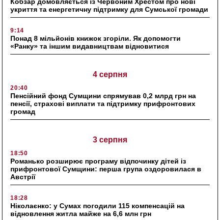
Кобзар домовляється із Червоним Хрестом про нові
укриття та енергетичну підтримку для Сумської громади
9:14
Понад 8 мільйонів книжок згоріли. Як допомогти
«Ранку» та іншим видавництвам відновитися
4 серпня
20:40
Пенсійний фонд Сумщини спрямував 0,2 млрд грн на
пенсії, страхові виплати та підтримку прифронтових
громад
3 серпня
18:50
Романько розширює програму відпочинку дітей із
прифронтової Сумщини: перша група оздоровилася в
Австрії
18:28
Ніколаєнко: у Сумах погодили 115 компенсацій на
відновлення житла майже на 6,6 млн грн