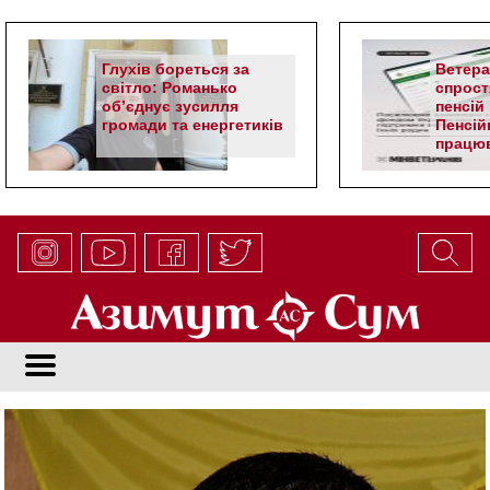
Глухів бореться за
Ветер
світло: Романько
спрост
об’єднує зусилля
пенсій 
громади та енергетиків
Пенсій
працюв
алгор