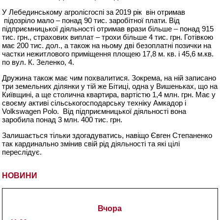
У Лебединському агролісгоспі за 2019 рік він отримав
підозріло мало – понад 90 тис. заробітної плати. Від
підприємницької діяльності отримав врази більше – понад 915
тис. грн., страхових виплат – трохи більше 4 тис. грн. Готівкою
має 200 тис. дол., а також на ньому дві безоплатні позички на
частки нежитлового приміщення площею 17,8 м. кв. і 45,6 м.кв.
по вул. К. Зеленко, 4.
Дружина також має чим похвалитися. Зокрема, на ній записано
три земельних ділянки у тій же Бітиці, одна у Вишеньках, що на
Київщині, а ще столична квартира, вартістю 1,4 млн. грн. Має у
своєму активі сільськогосподарську техніку Амкадор і
Volkswagen
Polo. Від підприємницької діяльності вона
заробила понад 3 млн. 400 тис. грн.
Залишається тільки здогадуватись, навіщо Євген Степаненко
так кардинально змінив свій рід діяльності та які цілі
переслідує.
НОВИНИ
Вчора