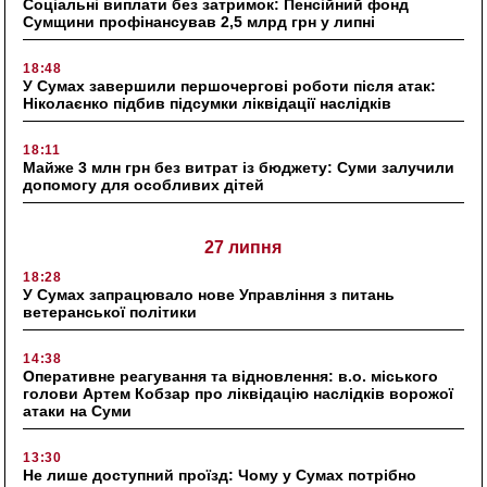
Соціальні виплати без затримок: Пенсійний фонд
Сумщини профінансував 2,5 млрд грн у липні
18:48
У Сумах завершили першочергові роботи після атак:
Ніколаєнко підбив підсумки ліквідації наслідків
18:11
Майже 3 млн грн без витрат із бюджету: Суми залучили
допомогу для особливих дітей
27 липня
18:28
У Сумах запрацювало нове Управління з питань
ветеранської політики
14:38
Оперативне реагування та відновлення: в.о. міського
голови Артем Кобзар про ліквідацію наслідків ворожої
атаки на Суми
13:30
Не лише доступний проїзд: Чому у Сумах потрібно