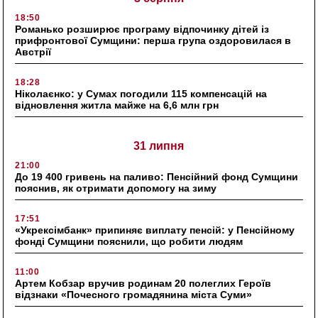
18:50
Романько розширює програму відпочинку дітей із
прифронтової Сумщини: перша група оздоровилася в
Австрії
18:28
Ніколаєнко: у Сумах погодили 115 компенсацій на
відновлення житла майже на 6,6 млн грн
31 липня
21:00
До 19 400 гривень на паливо: Пенсійний фонд Сумщини
пояснив, як отримати допомогу на зиму
17:51
«Укрексімбанк» припиняє виплату пенсій: у Пенсійному
фонді Сумщини пояснили, що робити людям
11:00
Артем Кобзар вручив родинам 20 полеглих Героїв
відзнаки «Почесного громадянина міста Суми»