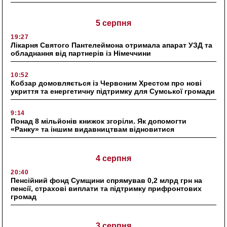
5 серпня
19:27
Лікарня Святого Пантелеймона отримала апарат УЗД та
обладнання від партнерів із Німеччини
10:52
Кобзар домовляється із Червоним Хрестом про нові
укриття та енергетичну підтримку для Сумської громади
9:14
Понад 8 мільйонів книжок згоріли. Як допомогти
«Ранку» та іншим видавництвам відновитися
4 серпня
20:40
Пенсійний фонд Сумщини спрямував 0,2 млрд грн на
пенсії, страхові виплати та підтримку прифронтових
громад
3 серпня