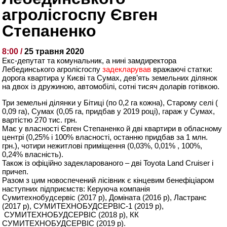
агролісгоспу Євген
Степаненко
8:00 /
25 травня 2020
Екс-депутат та комунальник, а нині замдиректора
Лебединського агролісгоспу
задекларував
вражаючі статки:
дорога квартира у Києві та Сумах, дев’ять земельних ділянок
на двох із дружиною, автомобілі, сотні тисяч доларів готівкою.
Три земельні ділянки у Бітиці (по 0,2 га кожна), Старому селі (
0,09 га), Сумах (0,05 га, придбав у 2019 році), гараж у Сумах,
вартістю 270 тис. грн.
Має у власності Євген Степаненко й дві квартири в обласному
центрі (0,25% і 100% власності, останню придбав за 1 млн.
грн.), чотири нежитлові приміщення (0,03%, 0,01% , 100%,
0,24% власність).
Також із офіційно задекларованого – дві
Toyota
Land Cruiser і
причеп.
Разом з цим новоспечений лісівник є кінцевим бенефіціаром
наступних підприємств: Керуюча компанія
Сумитехнобудсервіс (2017 р), Доміната (2016 р), Ластранс
(2017 р), СУМИТЕХНОБУДСЕРВІС-1 (2019 р),
СУМИТЕХНОБУДСЕРВІС (2018 р), КК
СУМИТЕХНОБУДСЕРВІС (2019 р).