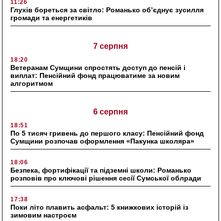
11:26
Глухів бореться за світло: Романько об’єднує зусилля
громади та енергетиків
7 серпня
18:20
Ветеранам Сумщини спростять доступ до пенсій і
виплат: Пенсійний фонд працюватиме за новим
алгоритмом
6 серпня
18:51
По 5 тисяч гривень до першого класу: Пенсійний фонд
Сумщини розпочав оформлення «Пакунка школяра»
18:06
Безпека, фортифікації та підземні школи: Романько
розповів про ключові рішення сесії Сумської облради
17:38
Поки літо плавить асфальт: 5 книжкових історій із
зимовим настроєм