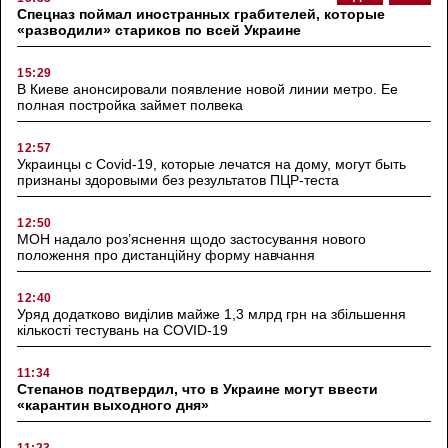
Спецназ поймал иностранных грабителей, которые
«разводили» стариков по всей Украине
15:29
В Киеве анонсировали появление новой линии метро. Ее
полная постройка займет полвека
12:57
Украинцы с Covid-19, которые лечатся на дому, могут быть
признаны здоровыми без результатов ПЦР-теста
12:50
МОН надало роз’яснення щодо застосування нового
положення про дистанційну форму навчання
12:40
Уряд додатково виділив майже 1,3 млрд грн на збільшення
кількості тестувань на COVID-19
11:34
Степанов подтвердил, что в Украине могут ввести
«карантин выходного дня»