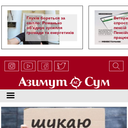
Глухів бореться за
Ветер
світло: Романько
спрост
об’єднує зусилля
пенсій 
громади та енергетиків
Пенсій
працюв
алгор