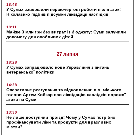
18:48
У Сумах завершили першочергові роботи після атак:
Ніколаєнко підбив підсумки ліквідації наслідків
18:11
Майже 3 млн грн без витрат із бюджету: Суми залучили
допомогу для особливих дітей
27 липня
18:28
У Сумах запрацювало нове Управління з питань
ветеранської політики
14:38
Оперативне реагування та відновлення: в.о. міського
голови Артем Кобзар про ліквідацію наслідків ворожої
атаки на Суми
13:30
Не лише доступний проїзд: Чому у Сумах потрібно
профінансувати ліки та продукти для вразливих
містян?