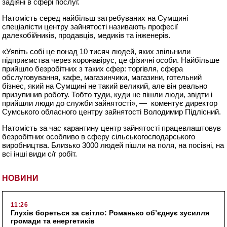
задіяні в сфері послуг.
Натомість серед найбільш затребуваних на Сумщині
спеціалісти центру зайнятості називають професії
далекобійників, продавців, медиків та інженерів.
«Уявіть собі це понад 10 тисяч людей, яких звільнили
підприємства через коронавірус, це фізичні особи. Найбільше
прийшло безробітних з таких сфер: торгівля, сфера
обслуговування, кафе, магазинчики, магазини, готельний
бізнес, який на Сумщині не такий великий, але він реально
призупинив роботу. Тобто туди, куди не пішли люди, звідти і
прийшли люди до служби зайнятості», — коментує директор
Сумського обласного центру зайнятості Володимир Підлісний.
Натомість за час карантину центр зайнятості працевлаштовув
безробітних особливо в сферу сільськогосподарського
виробництва. Близько 3000 людей пішли на поля, на посівні, на
всі інші види с/г робіт.
НОВИНИ
11:26
Глухів бореться за світло: Романько об’єднує зусилля
громади та енергетиків