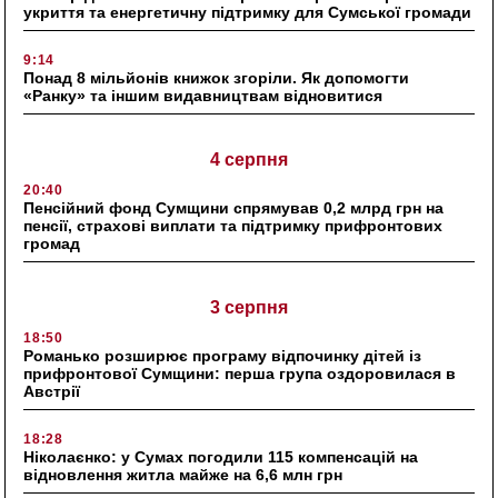
укриття та енергетичну підтримку для Сумської громади
9:14
Понад 8 мільйонів книжок згоріли. Як допомогти
«Ранку» та іншим видавництвам відновитися
4 серпня
20:40
Пенсійний фонд Сумщини спрямував 0,2 млрд грн на
пенсії, страхові виплати та підтримку прифронтових
громад
3 серпня
18:50
Романько розширює програму відпочинку дітей із
прифронтової Сумщини: перша група оздоровилася в
Австрії
18:28
Ніколаєнко: у Сумах погодили 115 компенсацій на
відновлення житла майже на 6,6 млн грн