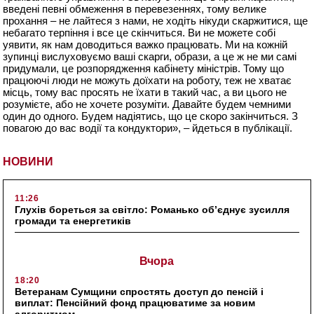
введені певні обмеження в перевезеннях, тому велике
прохання – не лайтеся з нами, не ходіть нікуди скаржитися, ще
небагато терпіння і все це скінчиться. Ви не можете собі
уявити, як нам доводиться важко працювать. Ми на кожній
зупинці вислуховуємо ваші скарги, образи, а це ж не ми самі
придумали, це розпорядження кабінету міністрів. Тому що
працюючі люди не можуть доїхати на роботу, теж не хватає
місць, тому вас просять не їхати в такий час, а ви цього не
розумієте, або не хочете розуміти. Давайте будем чемними
один до одного. Будем надіятись, що це скоро закінчиться. З
повагою до вас водії та кондуктори»,
– йдеться в публікації.
НОВИНИ
11:26
Глухів бореться за світло: Романько об’єднує зусилля
громади та енергетиків
Вчора
18:20
Ветеранам Сумщини спростять доступ до пенсій і
виплат: Пенсійний фонд працюватиме за новим