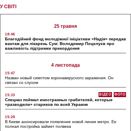
У СВІТІ
25 травня
18:46
Благодійний фонд молодіжної ініціативи «Надія» передав
вантаж для лікарень Сум: Володимир Поцелуєв про
важливість підтримки прикордоння
4 листопада
15:47
Назван новый симптом коронавирусного заражения. Он
связан со слухом
ВІДЕО
ФОТО
15:33
Спецназ поймал иностранных грабителей, которые
«разводили» стариков по всей Украине
15:29
В Киеве анонсировали появление новой линии метро. Ее
полная постройка займет полвека