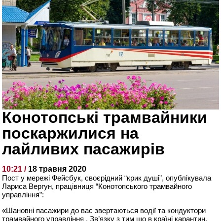
Конотопські трамвайники
поскаржилися на
лайливих пасажирів
10:21 /
18 травня 2020
Пост у мережі Фейсбук, своєрідний “крик душі”, опублікувала
Лариса Вергун, працівниця “Конотопського трамвайного
управління”:
«Шановні пасажири до вас звертаються водії та кондуктори
трамвайного управління . Зв’язку з тим що в країні карантин,