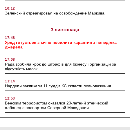
10:12
Зеленский отреагировал на освобождение Маркива
3 листопада
17:48
Уряд готується значно посилити карантин з понеділка –
джерела
17:08
Рада зробила крок до штрафів для бізнесу і організацій за
відсутність масок
13:14
Нардепи закликали 11 суддів КС скласти повноваження
12:53
Венским террористом оказался 20-летний этнический
албанец с паспортом Северной Македонии