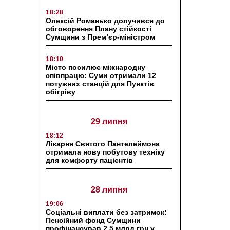
18:28
Олексій Романько долучився до
обговорення Плану стійкості
Сумщини з Прем’єр-міністром
18:10
Місто посилює міжнародну
співпрацю: Суми отримали 12
потужних станцій для Пунктів
обігріву
29 липня
18:12
Лікарня Святого Пантелеймона
отримала нову побутову техніку
для комфорту пацієнтів
28 липня
19:06
Соціальні виплати без затримок:
Пенсійний фонд Сумщини
профінансував 2,5 млрд грн у