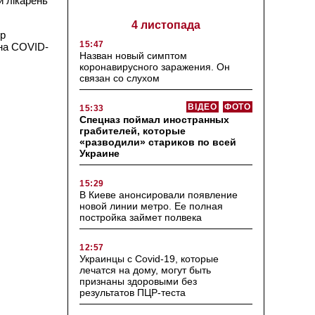
и лікарень
4 листопада
ір
15:47
 на COVID-
Назван новый симптом
коронавирусного заражения. Он
связан со слухом
ВІДЕО
ФОТО
15:33
Спецназ поймал иностранных
грабителей, которые
«разводили» стариков по всей
Украине
15:29
В Киеве анонсировали появление
новой линии метро. Ее полная
постройка займет полвека
12:57
Украинцы с Covid-19, которые
лечатся на дому, могут быть
признаны здоровыми без
результатов ПЦР-теста