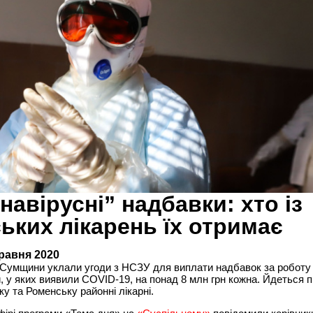
навірусні” надбавки: хто із
ьких лікарень їх отримає
травня 2020
і Сумщини уклали угоди з НСЗУ для виплати надбавок за роботу
, у яких виявили COVID-19, на понад 8 млн грн кожна. Йдеться 
у та Роменську районні лікарні.