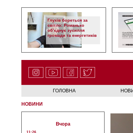
Глухів бореться за
світло: Романько
об’єднує зусилля
громади та енергетиків
ГОЛОВНА
НОВ
НОВИНИ
Вчора
11:26