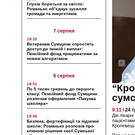
Глухів бореться за світло:
Романько об’єднує зусилля
громади та енергетиків
7 серпня
18:20
Ветеранам Сумщини спростять
доступ до пенсій і виплат:
Пенсійний фонд працюватиме за
новим алгоритмом
6 серпня
18:51
“Кро
По 5 тисяч гривень до першого
класу: Пенсійний фонд Сумщини
сумс
розпочав оформлення «Пакунка
школяра»
9:11 /
24 
Дві лікарн
18:06
пацієнтами
Безпека, фортифікації та підземні
Кролевецьк
школи: Романько розповів про
ключові рішення сесії Сумської