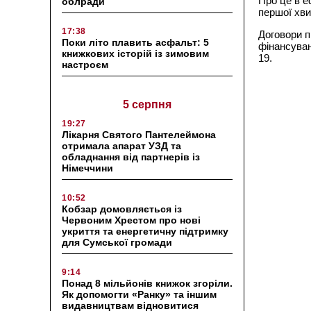
Про це в е
облради
першої хви
17:38
Договори п
Поки літо плавить асфальт: 5
фінансуван
книжкових історій із зимовим
19.
настроєм
5 серпня
19:27
Лікарня Святого Пантелеймона
отримала апарат УЗД та
обладнання від партнерів із
Німеччини
10:52
Кобзар домовляється із
Червоним Хрестом про нові
укриття та енергетичну підтримку
для Сумської громади
9:14
Понад 8 мільйонів книжок згоріли.
Як допомогти «Ранку» та іншим
видавництвам відновитися