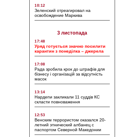
10:12
Зеленский отреагировал на
освобождение Маркива
3 листопада
17:48
Уряд готується значно посилити
карантин з понеділка – джерела
17:08
Рада зробила крок до штрафів для
бізнесу і організацій за відсутність
масок
13:14
Нардепи закликали 11 суддів КС
скласти повноваження
12:53
Венским террористом оказался 20-
летний этнический албанец с
паспортом Северной Македонии