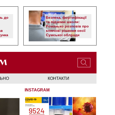
нь до
Безпека, фортифікації
та підземні школи:
Романько розповів про
ав
ключові рішення сесії
унка
Сумської облради
ЛЬНО
КОНТАКТИ
INSTAGRAM