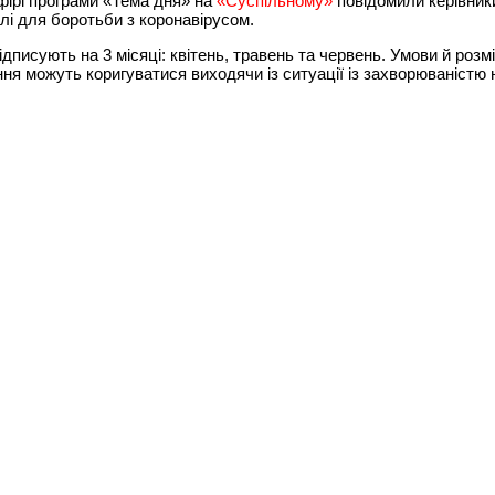
фірі програми «Тема дня» на
«Суспільному»
повідомили керівник
лі для боротьби з коронавірусом.
ідписують на 3 місяці: квітень, травень та червень. Умови й розм
ня можуть коригуватися виходячи із ситуації із захворюваністю