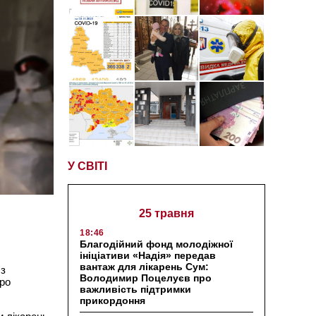
У СВІТІ
25 травня
18:46
Благодійний фонд молодіжної
ініціативи «Надія» передав
вантаж для лікарень Сум:
 з
Володимир Поцелуєв про
про
важливість підтримки
прикордоння