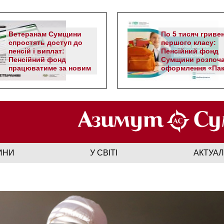
Ветеранам Сумщини
По 5 тисяч гриве
спростять доступ до
першого класу:
пенсій і виплат:
Пенсійний фонд
Пенсійний фонд
Сумщини розпоч
працюватиме за новим
оформлення «Пак
алгоритмом
школяра»
ИНИ
У СВІТІ
АКТУА