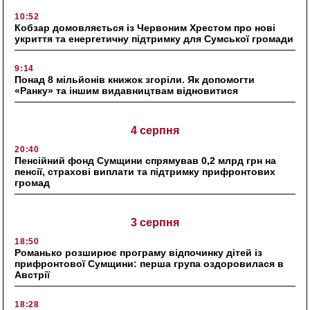
10:52
Кобзар домовляється із Червоним Хрестом про нові
укриття та енергетичну підтримку для Сумської громади
9:14
Понад 8 мільйонів книжок згоріли. Як допомогти
«Ранку» та іншим видавництвам відновитися
4 серпня
20:40
Пенсійний фонд Сумщини спрямував 0,2 млрд грн на
пенсії, страхові виплати та підтримку прифронтових
громад
3 серпня
18:50
Романько розширює програму відпочинку дітей із
прифронтової Сумщини: перша група оздоровилася в
Австрії
18:28