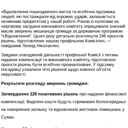
«Відновлення пошкодженого житла та всебічна підтримка
людей, які постраждали від ворожих ударів, залишається
незмінним пріоритетом у нашій роботі. Разом із колегами на
черговому засіданні виконавчого комітету опрацювали значний
масив звернень мешканців громади за державною програмою
“єВідновлення”. Цього разу детально розглянули 246 проєктів
рішень, підготовлених нашою профільною Комісією», —
повідомив Леонід Ніколаєнко.
Завдяки злагодженій діяльності профільної Комісії з питань
надання компенсації та виконавчого комітету, підготовлені
проєкти рішень були всебічно проаналізовані. У підсумку
посадовці ухвалили чіткі рішення щодо кожного об’єкта
нерухомості.
Результати розгляду звернень громадян:
Затверджено 228 позитивних рішень
про надання фінансової
компенсації. Виділені кошти будуть спрямовані безпосередньо
на повернення затишку та відновлення житлових помешкань у
Сумах.