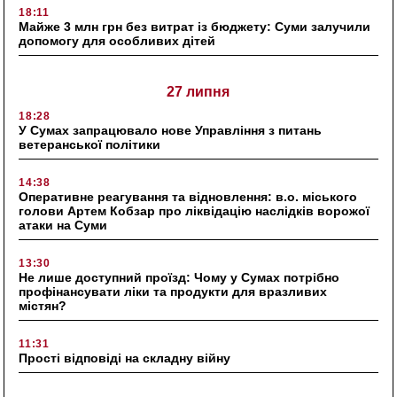
18:11
Майже 3 млн грн без витрат із бюджету: Суми залучили
допомогу для особливих дітей
27 липня
18:28
У Сумах запрацювало нове Управління з питань
ветеранської політики
14:38
Оперативне реагування та відновлення: в.о. міського
голови Артем Кобзар про ліквідацію наслідків ворожої
атаки на Суми
13:30
Не лише доступний проїзд: Чому у Сумах потрібно
профінансувати ліки та продукти для вразливих
містян?
11:31
Прості відповіді на складну війну