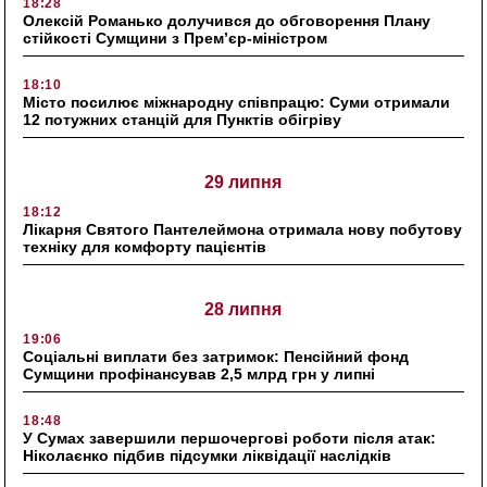
18:28
Олексій Романько долучився до обговорення Плану
стійкості Сумщини з Прем’єр-міністром
18:10
Місто посилює міжнародну співпрацю: Суми отримали
12 потужних станцій для Пунктів обігріву
29 липня
18:12
Лікарня Святого Пантелеймона отримала нову побутову
техніку для комфорту пацієнтів
28 липня
19:06
Соціальні виплати без затримок: Пенсійний фонд
Сумщини профінансував 2,5 млрд грн у липні
18:48
У Сумах завершили першочергові роботи після атак:
Ніколаєнко підбив підсумки ліквідації наслідків