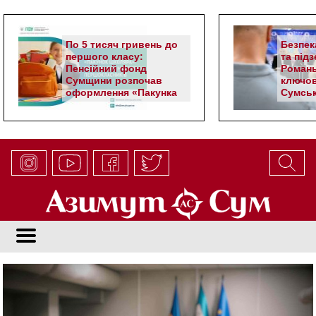
По 5 тисяч гривень до
Безпек
першого класу:
та під
Пенсійний фонд
Романь
Сумщини розпочав
ключов
оформлення «Пакунка
Сумськ
школяра»