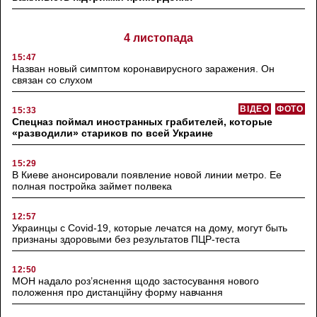
4 листопада
15:47
Назван новый симптом коронавирусного заражения. Он
связан со слухом
ВІДЕО
ФОТО
15:33
Спецназ поймал иностранных грабителей, которые
«разводили» стариков по всей Украине
15:29
В Киеве анонсировали появление новой линии метро. Ее
полная постройка займет полвека
12:57
Украинцы с Covid-19, которые лечатся на дому, могут быть
признаны здоровыми без результатов ПЦР-теста
12:50
МОН надало роз’яснення щодо застосування нового
положення про дистанційну форму навчання