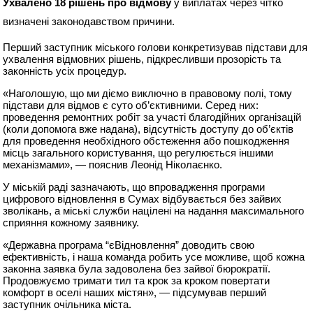
Ухвалено 18 рішень про відмову
у виплатах через чітко
визначені законодавством причини.
Перший заступник міського голови конкретизував підстави для
ухвалення відмовних рішень, підкресливши прозорість та
законність усіх процедур.
«Наголошую, що ми діємо виключно в правовому полі, тому
підстави для відмов є суто об’єктивними. Серед них:
проведення ремонтних робіт за участі благодійних організацій
(коли допомога вже надана), відсутність доступу до об’єктів
для проведення необхідного обстеження або пошкодження
місць загального користування, що регулюється іншими
механізмами», — пояснив Леонід Ніколаєнко.
У міській раді зазначають, що впровадження програми
цифрового відновлення в Сумах відбувається без зайвих
зволікань, а міські служби націлені на надання максимального
сприяння кожному заявнику.
«Державна програма “єВідновлення” доводить свою
ефективність, і наша команда робить усе можливе, щоб кожна
законна заявка була задоволена без зайвої бюрократії.
Продовжуємо тримати тил та крок за кроком повертати
комфорт в оселі наших містян», — підсумував перший
заступник очільника міста.