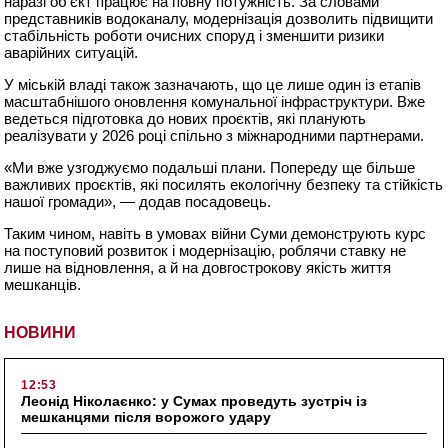
наразі об’єкт працює на повну потужність. За словами
представників водоканалу, модернізація дозволить підвищити
стабільність роботи очисних споруд і зменшити ризики
аварійних ситуацій.
У міській владі також зазначають, що це лише один із етапів
масштабнішого оновлення комунальної інфраструктури. Вже
ведеться підготовка до нових проєктів, які планують
реалізувати у 2026 році спільно з міжнародними партнерами.
«Ми вже узгоджуємо подальші плани. Попереду ще більше
важливих проєктів, які посилять екологічну безпеку та стійкість
нашої громади», — додав посадовець.
Таким чином, навіть в умовах війни Суми демонструють курс
на поступовий розвиток і модернізацію, роблячи ставку не
лише на відновлення, а й на довгострокову якість життя
мешканців.
НОВИНИ
12:53
Леонід Ніколаєнко: у Сумах проведуть зустріч із
мешканцями після ворожого удару