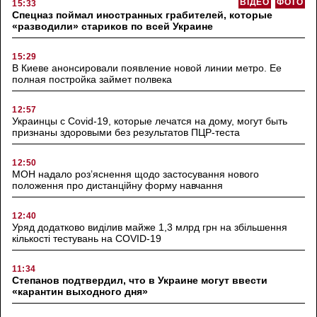
ВІДЕО
ФОТО
15:33
Спецназ поймал иностранных грабителей, которые
«разводили» стариков по всей Украине
15:29
В Киеве анонсировали появление новой линии метро. Ее
полная постройка займет полвека
12:57
Украинцы с Covid-19, которые лечатся на дому, могут быть
признаны здоровыми без результатов ПЦР-теста
12:50
МОН надало роз’яснення щодо застосування нового
положення про дистанційну форму навчання
12:40
Уряд додатково виділив майже 1,3 млрд грн на збільшення
кількості тестувань на COVID-19
11:34
Степанов подтвердил, что в Украине могут ввести
«карантин выходного дня»