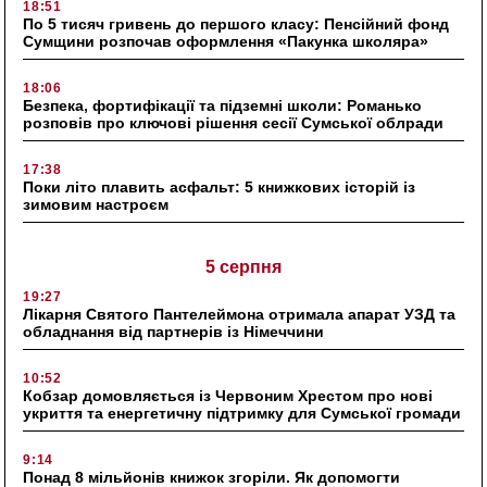
18:51
По 5 тисяч гривень до першого класу: Пенсійний фонд
Сумщини розпочав оформлення «Пакунка школяра»
18:06
Безпека, фортифікації та підземні школи: Романько
розповів про ключові рішення сесії Сумської облради
17:38
Поки літо плавить асфальт: 5 книжкових історій із
зимовим настроєм
5 серпня
19:27
Лікарня Святого Пантелеймона отримала апарат УЗД та
обладнання від партнерів із Німеччини
10:52
Кобзар домовляється із Червоним Хрестом про нові
укриття та енергетичну підтримку для Сумської громади
9:14
Понад 8 мільйонів книжок згоріли. Як допомогти