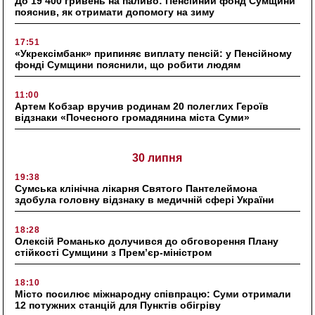
До 19 400 гривень на паливо: Пенсійний фонд Сумщини
пояснив, як отримати допомогу на зиму
17:51
«Укрексімбанк» припиняє виплату пенсій: у Пенсійному
фонді Сумщини пояснили, що робити людям
11:00
Артем Кобзар вручив родинам 20 полеглих Героїв
відзнаки «Почесного громадянина міста Суми»
30 липня
19:38
Сумська клінічна лікарня Святого Пантелеймона
здобула головну відзнаку в медичній сфері України
18:28
Олексій Романько долучився до обговорення Плану
стійкості Сумщини з Прем’єр-міністром
18:10
Місто посилює міжнародну співпрацю: Суми отримали
12 потужних станцій для Пунктів обігріву