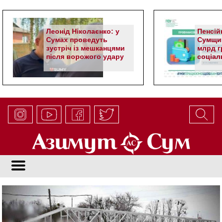
Леонід Ніколаєнко: у
Пенсій
Сумах проведуть
Сумщин
зустріч із мешканцями
млрд гр
після ворожого удару
соціал