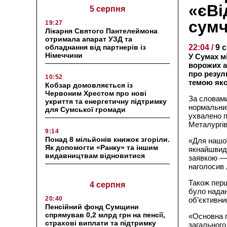
«єВі
5 серпня
сум
19:27
Лікарня Святого Пантелеймона
отримала апарат УЗД та
обладнання від партнерів із
22:04 /
9 
Німеччини
У Сумах м
ворожих а
про резул
10:52
темою яко
Кобзар домовляється із
Червоним Хрестом про нові
За словами
укриття та енергетичну підтримку
нормальних
для Сумської громади
ухвалено п
Металургів
9:14
Понад 8 мільйонів книжок згоріли.
«Для нашої
Як допомогти «Ранку» та іншим
якнайшвидш
видавництвам відновитися
заявкою — 
наголосив 
Також перш
4 серпня
було надан
20:40
об’єктивни
Пенсійний фонд Сумщини
спрямував 0,2 млрд грн на пенсії,
«Основна п
страхові виплати та підтримку
загального