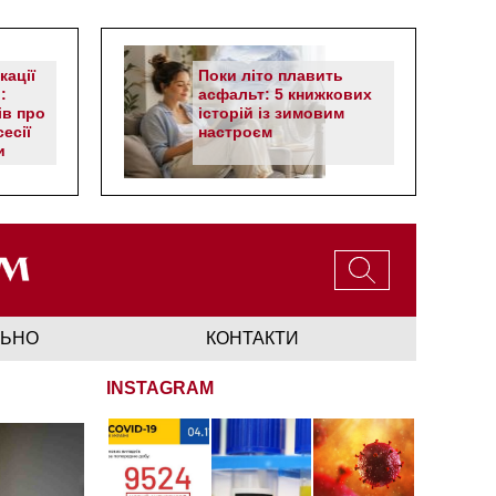
кації
Поки літо плавить
:
асфальт: 5 книжкових
ів про
історій із зимовим
есії
настроєм
и
ЛЬНО
КОНТАКТИ
INSTAGRAM