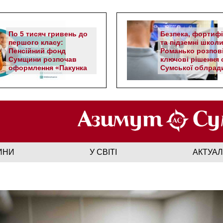
По 5 тисяч гривень до
Безпека, фортифі
першого класу:
та підземні школи
Пенсійний фонд
Романько розпов
Сумщини розпочав
ключові рішення с
оформлення «Пакунка
Сумської облрад
школяра»
ИНИ
У СВІТІ
АКТУА