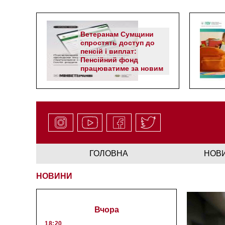
Ветеранам Сумщини
спростять доступ до
пенсій і виплат:
Пенсійний фонд
працюватиме за новим
алгоритмом
ГОЛОВНА
НОВ
НОВИНИ
Вчора
18:20