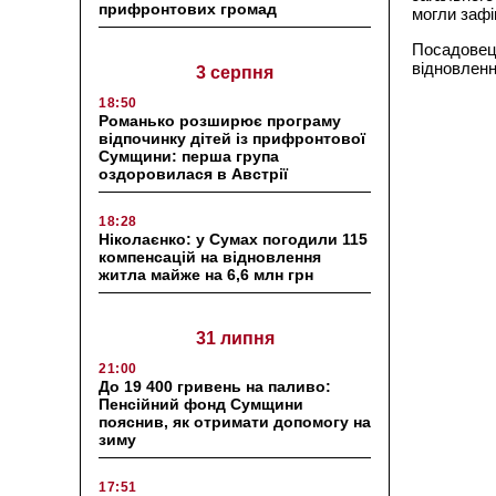
прифронтових громад
могли зафі
Посадовець
відновленн
3 серпня
18:50
Романько розширює програму
відпочинку дітей із прифронтової
Сумщини: перша група
оздоровилася в Австрії
18:28
Ніколаєнко: у Сумах погодили 115
компенсацій на відновлення
житла майже на 6,6 млн грн
31 липня
21:00
До 19 400 гривень на паливо:
Пенсійний фонд Сумщини
пояснив, як отримати допомогу на
зиму
17:51