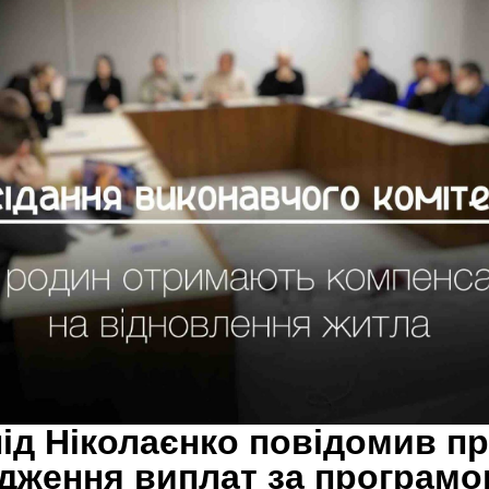
ід Ніколаєнко повідомив п
дження виплат за програм