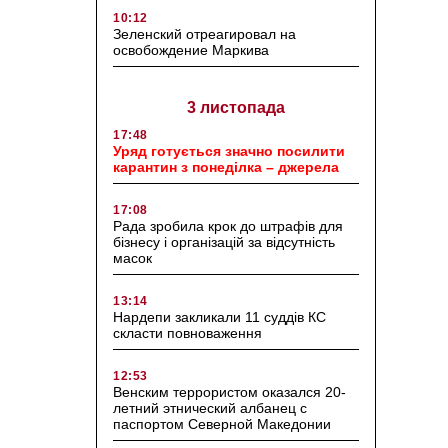
10:12
Зеленский отреагировал на
освобождение Маркива
3 листопада
17:48
Уряд готується значно посилити
карантин з понеділка – джерела
17:08
Рада зробила крок до штрафів для
бізнесу і організацій за відсутність
масок
13:14
Нардепи закликали 11 суддів КС
скласти повноваження
12:53
Венским террористом оказался 20-
летний этнический албанец с
паспортом Северной Македонии