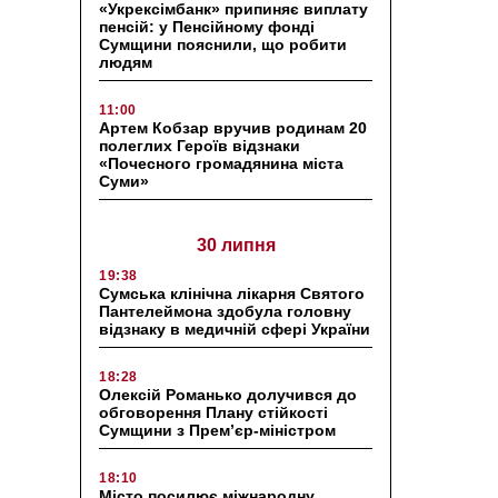
«Укрексімбанк» припиняє виплату
пенсій: у Пенсійному фонді
Сумщини пояснили, що робити
людям
11:00
Артем Кобзар вручив родинам 20
полеглих Героїв відзнаки
«Почесного громадянина міста
Суми»
30 липня
19:38
Сумська клінічна лікарня Святого
Пантелеймона здобула головну
відзнаку в медичній сфері України
18:28
Олексій Романько долучився до
обговорення Плану стійкості
Сумщини з Прем’єр-міністром
18:10
Місто посилює міжнародну