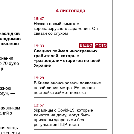
4 листопада
15:47
Назван новый симптом
коронавирусного заражения. Он
связан со слухом
наслідків
повідомив
 ключовою
ВІДЕО
ФОТО
15:33
Спецназ поймал иностранных
грабителей, которые
рнення
«разводили» стариков по всей
о 70 було
Украине
ці
15:29
В Киеве анонсировали появление
новой линии метро. Ее полная
ожною
постройка займет полвека
огу», —
12:57
заявникам
Украинцы с Covid-19, которые
аний з
лечатся на дому, могут быть
признаны здоровыми без
результатов ПЦР-теста
ня місць
 експерти