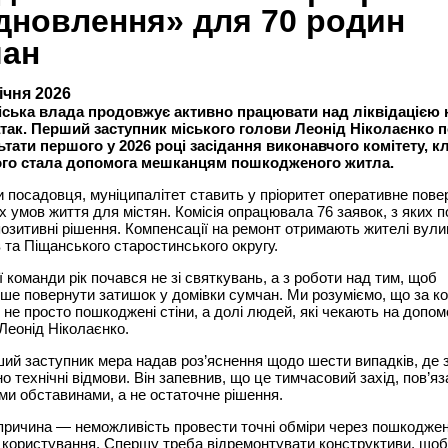
дновлення» для 70 родин
чан
січня 2026
іська влада продовжує активно працювати над ліквідацією 
так. Перший заступник міського голови Леонід Ніколаєнко 
ьтати першого у 2026 році засідання виконавчого комітету,
го стала допомога мешканцям пошкодженого житла.
 посадовця, муніципалітет ставить у пріоритет оперативне пове
 умов життя для містян. Комісія опрацювала 76 заявок, з яких п
озитивні рішення. Компенсації на ремонт отримають жителі вули
 та Піщанського старостинського округу.
 команди рік почався не зі святкувань, а з роботи над тим, щоб
е повернути затишок у домівки сумчан. Ми розуміємо, що за к
не просто пошкоджені стіни, а долі людей, які чекають на допом
Леонід Ніколаєнко.
ий заступник мера надав роз’яснення щодо шести випадків, де 
о технічні відмови. Він запевнив, що це тимчасовий захід, пов’яз
ми обставинами, а не остаточне рішення.
ричина — неможливість провести точні обміри через пошкоджен
 користування. Спершу треба відремонтувати конструктиви, щоб