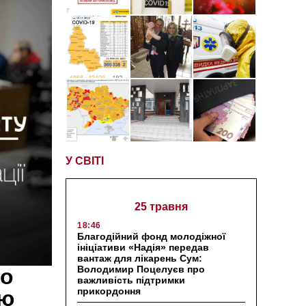
У СВІТІ
25 травня
18:46
Благодійний фонд молодіжної
ініціативи «Надія» передав
вантаж для лікарень Сум:
Володимир Поцелуєв про
ро
важливість підтримки
прикордоння
ою