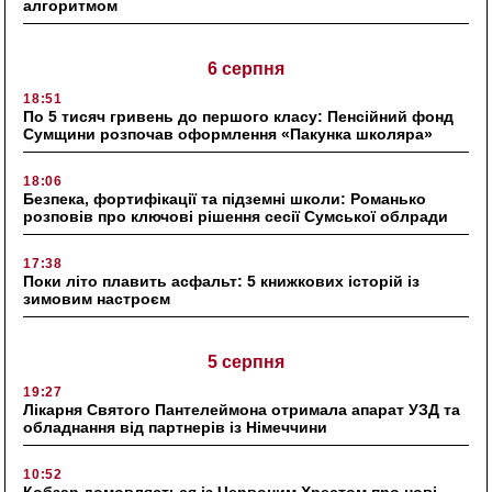
алгоритмом
6 серпня
18:51
По 5 тисяч гривень до першого класу: Пенсійний фонд
Сумщини розпочав оформлення «Пакунка школяра»
18:06
Безпека, фортифікації та підземні школи: Романько
розповів про ключові рішення сесії Сумської облради
17:38
Поки літо плавить асфальт: 5 книжкових історій із
зимовим настроєм
5 серпня
19:27
Лікарня Святого Пантелеймона отримала апарат УЗД та
обладнання від партнерів із Німеччини
10:52
Кобзар домовляється із Червоним Хрестом про нові