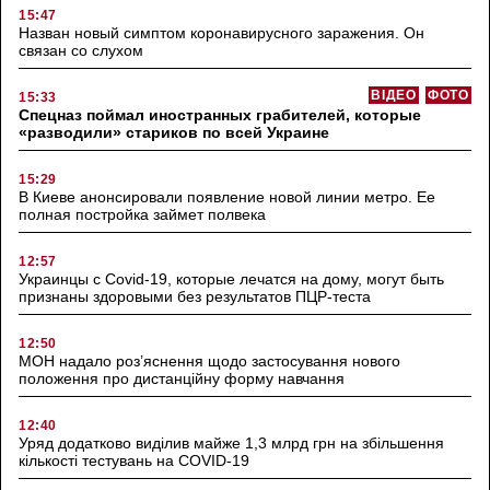
15:47
Назван новый симптом коронавирусного заражения. Он
связан со слухом
ВІДЕО
ФОТО
15:33
Спецназ поймал иностранных грабителей, которые
«разводили» стариков по всей Украине
15:29
В Киеве анонсировали появление новой линии метро. Ее
полная постройка займет полвека
12:57
Украинцы с Covid-19, которые лечатся на дому, могут быть
признаны здоровыми без результатов ПЦР-теста
12:50
МОН надало роз’яснення щодо застосування нового
положення про дистанційну форму навчання
12:40
Уряд додатково виділив майже 1,3 млрд грн на збільшення
кількості тестувань на COVID-19