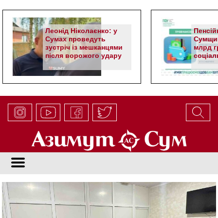
Леонід Ніколаєнко: у
Пенсій
Сумах проведуть
Сумщин
зустріч із мешканцями
млрд гр
після ворожого удару
соціал