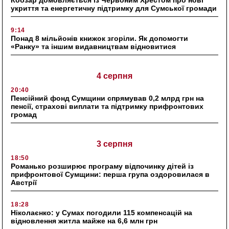
укриття та енергетичну підтримку для Сумської громади
9:14
Понад 8 мільйонів книжок згоріли. Як допомогти
«Ранку» та іншим видавництвам відновитися
4 серпня
20:40
Пенсійний фонд Сумщини спрямував 0,2 млрд грн на
пенсії, страхові виплати та підтримку прифронтових
громад
3 серпня
18:50
Романько розширює програму відпочинку дітей із
прифронтової Сумщини: перша група оздоровилася в
Австрії
18:28
Ніколаєнко: у Сумах погодили 115 компенсацій на
відновлення житла майже на 6,6 млн грн