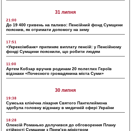
31 липня
21:00
До 19 400 гривень на паливо: Пенсійний фонд Сумщини
пояснив, як отримати допомогу на зиму
17:51
«Укрексімбанк» припиняє виплату пенсій: у Пенсійному
фонді Сумщини пояснили, що робити людям
11:00
Артем Кобзар вручив родинам 20 полеглих Героїв
відзнаки «Почесного громадянина міста Суми»
30 липня
19:38
Сумська клінічна лікарня Святого Пантелеймона
здобула головну відзнаку в медичній сфері України
18:28
Олексій Романько долучився до обговорення Плану
стійкості Сумщини з Прем’єр-міністром