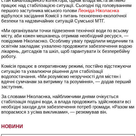
стан каналізаційного колектора, однак влада міста активно
працює над стабілізацією ситуації. Сьогодні під головуванням
першого заступника міського голови
Леоніда Ніколаєнка
відбулося засідання Комісії з питань техногенно-екологічної
безпеки та надзвичайних ситуацій Сумської МТГ.
«Ми організували точки підвезення технічної води по всьому
місту, аби кожен мешканець отримав необхідний ресурс», —
повідомив Ніколаєнко. Особливу увагу приділили медичним та
освітнім закладам: ухвалено продовжити забезпечення водою
лікарень, дитсадків та шкіл, щоб гарантувати їх безперебійну
роботу.
Комісія працює в оперативному режимі, постійно відстежуючи
ситуацію та ухвалюючи рішення для стабілізації
водопостачання. «Ми розуміємо незручності для містян і
вдячні сумчанам за витримку та розуміння», — додав перший
заступник.
За словами Ніколаєнка, найближчими днями очікується
стабілізація подачі води, а влада продовжить здійснювати всі
необхідні заходи для забезпечення потреб громади. «Разом ми
впораємося з усіма викликами», — резюмував він.
НОВИНИ