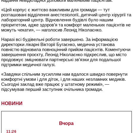
надання невідкладної допомоги маленьким пацієнтам.
«Цей корпус є життєво важливим для громади — тут
розташовані відділення анестезіології, дитячий центр хірургії та
лабораторний центр. Відновлення будівлі було нашим
пріоритетом, адже здоров’я та комфорт маленьких пацієнтів не
можуть чекати», — наголосив Леонід Ніколаєнко.
Наразі всі будівельні роботи завершено. За інформацією
директорки лікарні Вікторії Бугаєнко, медична установа
повністю відновила повноцінний прийом пацієнтів. Коментуючи
завершення проєкту, Леонід Ніколаєнко підкреслив, що місто
продовжує зміцнювати партнерські зв’язки для подальшої
підтримки медичної галузі.
«Завдяки спільним зусиллям нам вдалося швидко повернути
комфортні умови і для діток, і для наших незламних медиків.
Сьогодні заклад вже працює у штатному режимі», —
підсумував перший заступник очільника громади.
НОВИНИ
Вчора
11:26