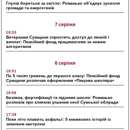
Глухів бореться за світло: Романько об’єднує зусилля
громади та енергетиків
7 серпня
18:20
Ветеранам Сумщини спростять доступ до пенсій і
виплат: Пенсійний фонд працюватиме за новим
алгоритмом
6 серпня
18:51
По 5 тисяч гривень до першого класу: Пенсійний фонд
Сумщини розпочав оформлення «Пакунка школяра»
18:06
Безпека, фортифікації та підземні школи: Романько
розповів про ключові рішення сесії Сумської облради
17:38
Поки літо плавить асфальт: 5 книжкових історій із
зимовим настроєм