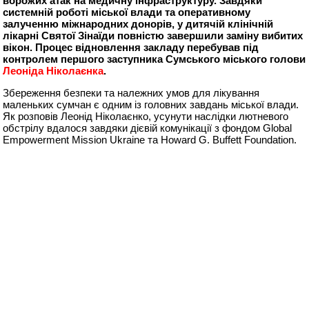
ворожих атак на медичну інфраструктуру. Завдяки
системній роботі міської влади та оперативному
залученню міжнародних донорів, у дитячій клінічній
лікарні Святої Зінаїди повністю завершили заміну вибитих
вікон. Процес відновлення закладу перебував під
контролем першого заступника Сумського міського голови
Леоніда Ніколаєнка
.
Збереження безпеки та належних умов для лікування
маленьких сумчан є одним із головних завдань міської влади.
Як розповів Леонід Ніколаєнко, усунути наслідки лютневого
обстрілу вдалося завдяки дієвій комунікації з фондом Global
Empowerment Mission Ukraine та Howard G. Buffett Foundation.