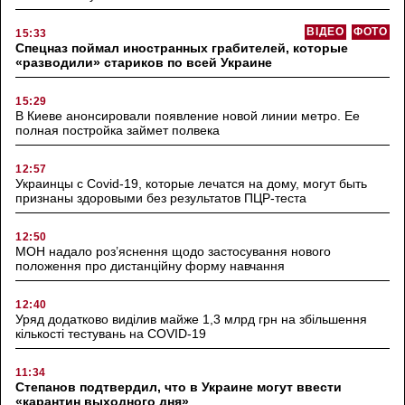
ВІДЕО
ФОТО
15:33
Спецназ поймал иностранных грабителей, которые
«разводили» стариков по всей Украине
15:29
В Киеве анонсировали появление новой линии метро. Ее
полная постройка займет полвека
12:57
Украинцы с Covid-19, которые лечатся на дому, могут быть
признаны здоровыми без результатов ПЦР-теста
12:50
МОН надало роз’яснення щодо застосування нового
положення про дистанційну форму навчання
12:40
Уряд додатково виділив майже 1,3 млрд грн на збільшення
кількості тестувань на COVID-19
11:34
Степанов подтвердил, что в Украине могут ввести
«карантин выходного дня»