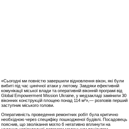
«Сьогодні ми повністю завершили відновлення вікон, які були
вибиті під час цинічної атаки у лютому. Завдяки ефективній
комунікації міської влади та оперативній віконній програмі від
Global Empowerment Mission Ukraine, у медзакладі замінили 30
віконних конструкцій площею понад 114 м²»,— розповів перший
заступник міського голови.
Оперативність проведення ремонтних робіт була критично
необхідною через специфіку пошкодженої будівлі. Посадовець
пояснив, що зволікання могло б негативно вплинути на