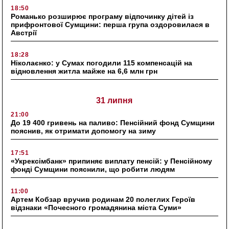
18:50
Романько розширює програму відпочинку дітей із
прифронтової Сумщини: перша група оздоровилася в
Австрії
18:28
Ніколаєнко: у Сумах погодили 115 компенсацій на
відновлення житла майже на 6,6 млн грн
31 липня
21:00
До 19 400 гривень на паливо: Пенсійний фонд Сумщини
пояснив, як отримати допомогу на зиму
17:51
«Укрексімбанк» припиняє виплату пенсій: у Пенсійному
фонді Сумщини пояснили, що робити людям
11:00
Артем Кобзар вручив родинам 20 полеглих Героїв
відзнаки «Почесного громадянина міста Суми»