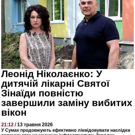
Леонід Ніколаєнко: У
дитячій лікарні Святої
Зінаїди повністю
завершили заміну вибитих
вікон
21:12 /
13 травня 2026
У Сумах продовжують ефективно ліквідовувати наслідки