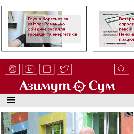
Глухів бореться за
Ветер
світло: Романько
спрост
об’єднує зусилля
пенсій 
громади та енергетиків
Пенсій
працюв
алгор