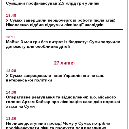
Сумщини профінансував 2,5 млрд грн у липні
18:48
У Сумах завершили першочергові роботи після атак:
Ніколаєнко підбив підсумки ліквідації наслідків
18:11
Майже 3 млн грн без витрат із бюджету: Суми залучили
допомогу для особливих дітей
27 липня
18:28
У Сумах запрацювало нове Управління з питань
ветеранської політики
14:38
Оперативне реагування та відновлення: в.о. міського
голови Артем Кобзар про ліквідацію наслідків ворожої
атаки на Суми
13:30
Не лише доступний проїзд: Чому у Сумах потрібно
профінансувати ліки та продукти для вразливих