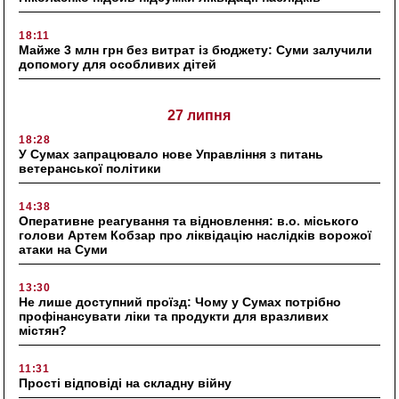
18:11
Майже 3 млн грн без витрат із бюджету: Суми залучили
допомогу для особливих дітей
27 липня
18:28
У Сумах запрацювало нове Управління з питань
ветеранської політики
14:38
Оперативне реагування та відновлення: в.о. міського
голови Артем Кобзар про ліквідацію наслідків ворожої
атаки на Суми
13:30
Не лише доступний проїзд: Чому у Сумах потрібно
профінансувати ліки та продукти для вразливих
містян?
11:31
Прості відповіді на складну війну