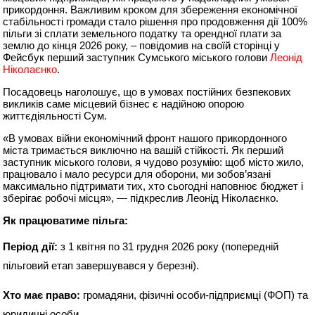
прикордоння. Важливим кроком для збереження економічної
стабільності громади стало рішення про продовження дії 100%
пільги зі сплати земельного податку та орендної плати за
землю до кінця 2026 року, – повідомив на своїй сторінці у
Фейсбук перший заступник Сумського міського голови
Леонід
Ніколаєнко
.
Посадовець наголошує, що в умовах постійних безпекових
викликів саме місцевий бізнес є надійною опорою
життєдіяльності Сум.
«В умовах війни економічний фронт нашого прикордонного
міста тримається виключно на вашій стійкості. Як перший
заступник міського голови, я чудово розумію: щоб місто жило,
працювало і мало ресурси для оборони, ми зобов’язані
максимально підтримати тих, хто сьогодні наповнює бюджет і
зберігає робочі місця», — підкреслив Леонід Ніколаєнко.
Як працюватиме пільга:
Період дії:
з 1 квітня по 31 грудня 2026 року (попередній
пільговий етап завершувався у березні).
Хто має право:
громадяни, фізичні особи-підприємці (ФОП) та
юридичні особи.