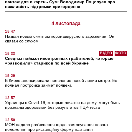
вантаж для лікарень Сум: Володимир Поцелуєв про
важливість підтримки прикордоння
4 листопада
15:47
Назван новый симптом коронавирусного заражения. Он
связан со слухом
ВІДЕО
ФОТО
15:33
Спецназ поймал иностранных грабителей, которые
«разводили» стариков по всей Украине
15:29
В Киеве анонсировали появление новой линии метро. Ее
полная постройка займет полвека
12:57
Украинцы с Covid-19, которые лечатся на дому, могут быть
признаны здоровыми без результатов ПЦР-теста
12:50
МОН надало роз’яснення щодо застосування нового
положення про дистанційну форму навчання