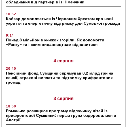
обладнання від партнерів із Німеччини
10:52
Кобзар домовляється із Червоним Хрестом про нові
укриття та енергетичну підтримку для Сумської громади
9:14
Понад 8 мільйонів книжок згоріли. Як допомогти
«Ранку» та іншим видавництвам відновитися
4 серпня
20:40
Пенсійний фонд Сумщини спрямував 0,2 млрд грн на
пенсії, страхові виплати та підтримку прифронтових
громад
3 серпня
18:50
Романько розширює програму відпочинку дітей із
прифронтової Сумщини: перша група оздоровилася в
Австрії