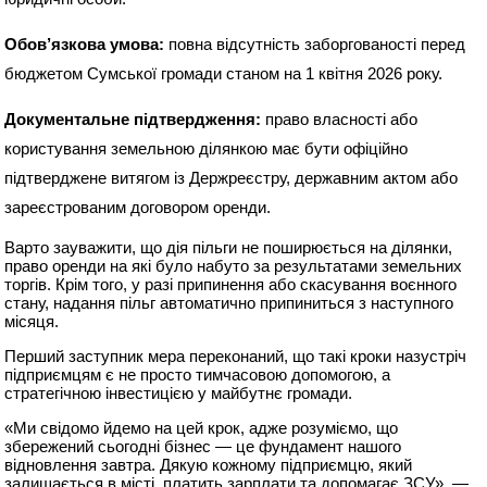
Обов’язкова умова:
повна відсутність заборгованості перед
бюджетом Сумської громади станом на 1 квітня 2026 року.
Документальне підтвердження:
право власності або
користування земельною ділянкою має бути офіційно
підтверджене витягом із Держреєстру, державним актом або
зареєстрованим договором оренди.
Варто зауважити, що дія пільги не поширюється на ділянки,
право оренди на які було набуто за результатами земельних
торгів. Крім того, у разі припинення або скасування воєнного
стану, надання пільг автоматично припиниться з наступного
місяця.
Перший заступник мера переконаний, що такі кроки назустріч
підприємцям є не просто тимчасовою допомогою, а
стратегічною інвестицією у майбутнє громади.
«Ми свідомо йдемо на цей крок, адже розуміємо, що
збережений сьогодні бізнес — це фундамент нашого
відновлення завтра. Дякую кожному підприємцю, який
залишається в місті, платить зарплати та допомагає ЗСУ», —