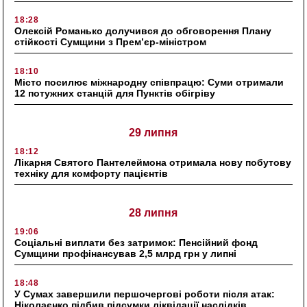
18:28
Олексій Романько долучився до обговорення Плану
стійкості Сумщини з Прем’єр-міністром
18:10
Місто посилює міжнародну співпрацю: Суми отримали
12 потужних станцій для Пунктів обігріву
29 липня
18:12
Лікарня Святого Пантелеймона отримала нову побутову
техніку для комфорту пацієнтів
28 липня
19:06
Соціальні виплати без затримок: Пенсійний фонд
Сумщини профінансував 2,5 млрд грн у липні
18:48
У Сумах завершили першочергові роботи після атак:
Ніколаєнко підбив підсумки ліквідації наслідків