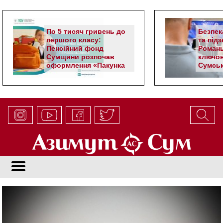
По 5 тисяч гривень до
Безпек
першого класу:
та під
Пенсійний фонд
Романь
Сумщини розпочав
ключов
оформлення «Пакунка
Сумськ
школяра»