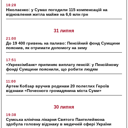
18:28
Ніколаєнко: у Сумах погодили 115 компенсацій на
відновлення житла майже на 6,6 млн грн
31 липня
21:00
До 19 400 гривень на паливо: Пенсійний фонд Сумщини
пояснив, як отримати допомогу на зиму
17:51
«Укрексімбанк» припиняє виплату пенсій: у Пенсійному
фонді Сумщини пояснили, що робити людям
11:00
Артем Кобзар вручив родинам 20 полеглих Героїв
відзнаки «Почесного громадянина міста Суми»
30 липня
19:38
Сумська клінічна лікарня Святого Пантелеймона
здобула головну відзнаку в медичній сфері України