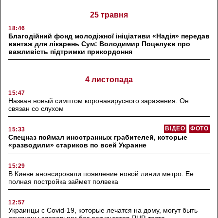
25 травня
18:46
Благодійний фонд молодіжної ініціативи «Надія» передав
вантаж для лікарень Сум: Володимир Поцелуєв про
важливість підтримки прикордоння
4 листопада
15:47
Назван новый симптом коронавирусного заражения. Он
связан со слухом
ВІДЕО
ФОТО
15:33
Спецназ поймал иностранных грабителей, которые
«разводили» стариков по всей Украине
15:29
В Киеве анонсировали появление новой линии метро. Ее
полная постройка займет полвека
12:57
Украинцы с Covid-19, которые лечатся на дому, могут быть