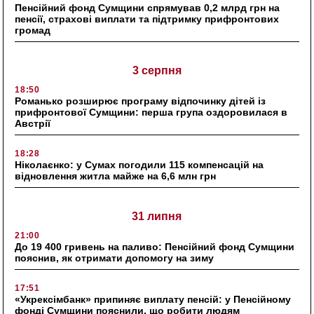
Пенсійний фонд Сумщини спрямував 0,2 млрд грн на
пенсії, страхові виплати та підтримку прифронтових
громад
3 серпня
18:50
Романько розширює програму відпочинку дітей із
прифронтової Сумщини: перша група оздоровилася в
Австрії
18:28
Ніколаєнко: у Сумах погодили 115 компенсацій на
відновлення житла майже на 6,6 млн грн
31 липня
21:00
До 19 400 гривень на паливо: Пенсійний фонд Сумщини
пояснив, як отримати допомогу на зиму
17:51
«Укрексімбанк» припиняє виплату пенсій: у Пенсійному
фонді Сумщини пояснили, що робити людям