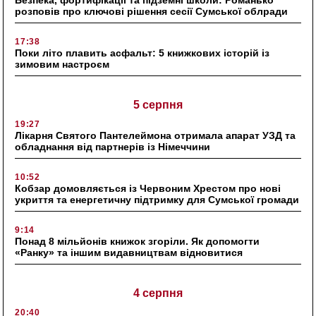
Безпека, фортифікації та підземні школи: Романько
розповів про ключові рішення сесії Сумської облради
17:38
Поки літо плавить асфальт: 5 книжкових історій із
зимовим настроєм
5 серпня
19:27
Лікарня Святого Пантелеймона отримала апарат УЗД та
обладнання від партнерів із Німеччини
10:52
Кобзар домовляється із Червоним Хрестом про нові
укриття та енергетичну підтримку для Сумської громади
9:14
Понад 8 мільйонів книжок згоріли. Як допомогти
«Ранку» та іншим видавництвам відновитися
4 серпня
20:40