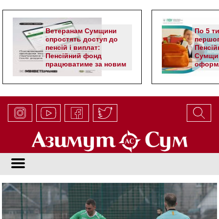
Ветеранам Сумщини
По 5 т
спростять доступ до
першог
пенсій і виплат:
Пенсій
Пенсійний фонд
Сумщи
працюватиме за новим
оформл
алгоритмом
школя