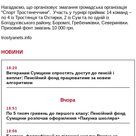
Нагадаємо, що організовує змагання громадська організація
“Спорт Тростянеччини”. Участь у турнірі приймає 14 команд –
по 4 із Тростянця та Охтирки, 2 із Сум та по одній із
Богодухівського району, Боромлі, Гребениківки, Северинівки.
Призовий фонт змагань 10 000 грн.
trostyanets.info
НОВИНИ
18:20
Ветеранам Сумщини спростять доступ до пенсій і
виплат: Пенсійний фонд працюватиме за новим
алгоритмом
Вчора
18:51
По 5 тисяч гривень до першого класу: Пенсійний фонд
Сумщини розпочав оформлення «Пакунка школяра»
18:06