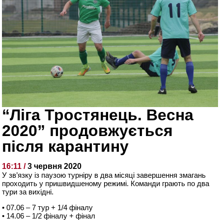
“Ліга Тростянець. Весна
2020” продовжується
після карантину
16:11 /
3 червня 2020
У зв’язку із паузою турніру в два місяці завершення змагань
проходить у пришвидшеному режимі. Команди грають по два
тури за вихідні.
• 07.06 – 7 тур + 1/4 фіналу
• 14.06 – 1/2 фіналу + фінал