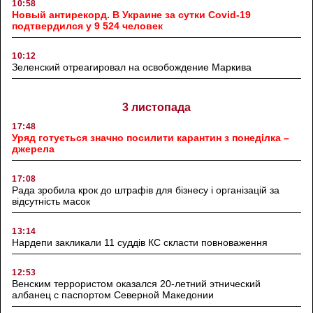
10:58
Новый антирекорд. В Украине за сутки Covid-19
подтвердился у 9 524 человек
10:12
Зеленский отреагировал на освобождение Маркива
3 листопада
17:48
Уряд готується значно посилити карантин з понеділка –
джерела
17:08
Рада зробила крок до штрафів для бізнесу і організацій за
відсутність масок
13:14
Нардепи закликали 11 суддів КС скласти повноваження
12:53
Венским террористом оказался 20-летний этнический
албанец с паспортом Северной Македонии