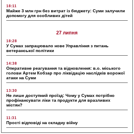
18:11
Майже 3 млн грн без витрат із бюджету: Суми залучили
допомогу для особливих дітей
27 липня
18:28
У Сумах запрацювало нове Управління з питань
ветеранської політики
14:38
Оперативне реагування та відновлення: в.о. міського
голови Артем Кобзар про ліквідацію наслідків ворожої
атаки на Суми
13:30
Не лише доступний проїзд: Чому у Сумах потрібно
профінансувати ліки та продукти для вразливих
містян?
11:31
Прості відповіді на складну війну