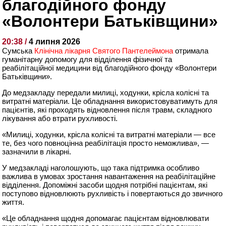
благодійного фонду
«Волонтери Батьківщини»
20:38 /
4 липня 2026
Сумська
Клінічна лікарня Святого Пантелеймона
отримала
гуманітарну допомогу для відділення фізичної та
реабілітаційної медицини від благодійного фонду «Волонтери
Батьківщини».
До медзакладу передали милиці, ходунки, крісла колісні та
витратні матеріали. Це обладнання використовуватимуть для
пацієнтів, які проходять відновлення після травм, складного
лікування або втрати рухливості.
«Милиці, ходунки, крісла колісні та витратні матеріали — все
те, без чого повноцінна реабілітація просто неможлива», —
зазначили в лікарні.
У медзакладі наголошують, що така підтримка особливо
важлива в умовах зростання навантаження на реабілітаційне
відділення. Допоміжні засоби щодня потрібні пацієнтам, які
поступово відновлюють рухливість і повертаються до звичного
життя.
«Це обладнання щодня допомагає пацієнтам відновлювати