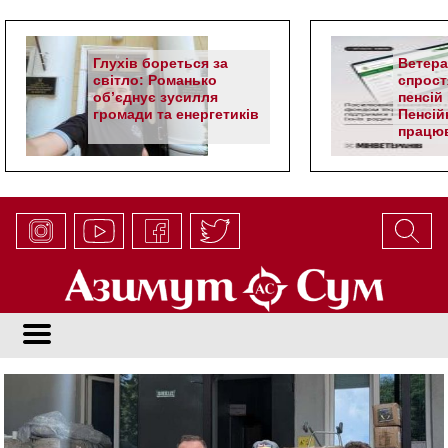
Глухів бореться за
Ветер
світло: Романько
спрост
об’єднує зусилля
пенсій 
громади та енергетиків
Пенсій
працюв
алгор