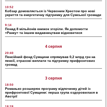
10:52
Кобзар домовляється із Червоним Хрестом про нові
укриття та енергетичну підтримку для Сумської громади
9:14
Понад 8 мільйонів книжок згоріли. Як допомогти
«Ранку» та іншим видавництвам відновитися
4 серпня
20:40
Пенсійний фонд Сумщини спрямував 0,2 млрд грн на
пенсії, страхові виплати та підтримку прифронтових
громад
3 серпня
18:50
Романько розширює програму відпочинку дітей із
прифронтової Сумщини: перша група оздоровилася в
Австрії
18:28