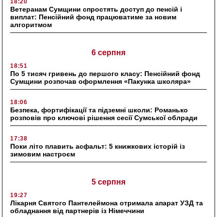
18:20
Ветеранам Сумщини спростять доступ до пенсій і
виплат: Пенсійний фонд працюватиме за новим
алгоритмом
6 серпня
18:51
По 5 тисяч гривень до першого класу: Пенсійний фонд
Сумщини розпочав оформлення «Пакунка школяра»
18:06
Безпека, фортифікації та підземні школи: Романько
розповів про ключові рішення сесії Сумської облради
17:38
Поки літо плавить асфальт: 5 книжкових історій із
зимовим настроєм
5 серпня
19:27
Лікарня Святого Пантелеймона отримала апарат УЗД та
обладнання від партнерів із Німеччини