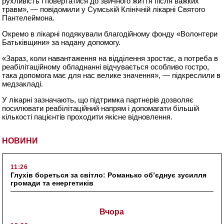
рухливість і повертатися до звичного життя після важких
травм», — повідомили у Сумській Клінічній лікарні Святого
Пантелеймона.
Окремо в лікарні подякували благодійному фонду «Волонтери
Батьківщини» за надану допомогу.
«Зараз, коли навантаження на відділення зростає, а потреба в
реабілітаційному обладнанні відчувається особливо гостро,
така допомога має для нас велике значення», — підкреслили в
медзакладі.
У лікарні зазначають, що підтримка партнерів дозволяє
посилювати реабілітаційний напрям і допомагати більшій
кількості пацієнтів проходити якісне відновлення.
НОВИНИ
11:26
Глухів бореться за світло: Романько об’єднує зусилля
громади та енергетиків
Вчора