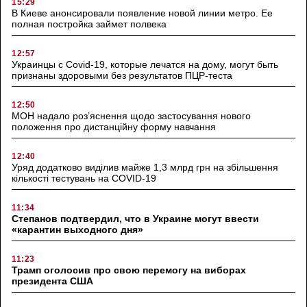
15:29
В Киеве анонсировали появление новой линии метро. Ее
полная постройка займет полвека
12:57
Украинцы с Covid-19, которые лечатся на дому, могут быть
признаны здоровыми без результатов ПЦР-теста
12:50
МОН надало роз’яснення щодо застосування нового
положення про дистанційну форму навчання
12:40
Уряд додатково виділив майже 1,3 млрд грн на збільшення
кількості тестувань на COVID-19
11:34
Степанов подтвердил, что в Украине могут ввести
«карантин выходного дня»
11:23
Трамп оголосив про свою перемогу на виборах
президента США