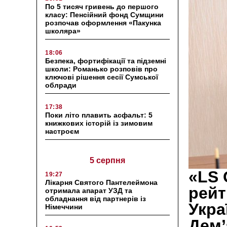
По 5 тисяч гривень до першого
класу: Пенсійний фонд Сумщини
розпочав оформлення «Пакунка
школяра»
18:06
Безпека, фортифікації та підземні
школи: Романько розповів про
ключові рішення сесії Сумської
облради
17:38
Поки літо плавить асфальт: 5
книжкових історій із зимовим
настроєм
5 серпня
«LS 
19:27
Лікарня Святого Пантелеймона
рейт
отримала апарат УЗД та
обладнання від партнерів із
Укра
Німеччини
Дем’