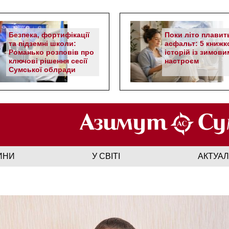
Безпека, фортифікації
Поки літо плавит
та підземні школи:
асфальт: 5 книжк
Романько розповів про
історій із зимови
ключові рішення сесії
настроєм
Сумської облради
ИНИ
У СВІТІ
АКТУА