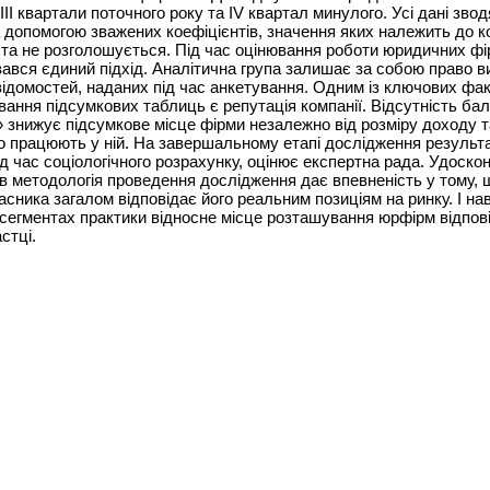
—III квартали поточного року та IV квартал минулого. Усі дані зво
 допомогою зважених коефіцієнтів, значення яких належить до к
 та не розголошується. Під час оцінювання роботи юридичних фі
ався єдиний підхід. Аналітична група залишає за собою право в
відомостей, наданих під час анкетування. Одним із ключових фак
ання підсумкових таблиць є репутація компанії. Відсутність бал
 знижує підсумкове місце фірми незалежно від розміру доходу та
о працюють у ній. На завершальному етапі дослідження результа
ід час соціологічного розрахунку, оцінює експертна рада. Удоско
ів методологія проведення дослідження дає впевненість у тому, 
асника загалом відповідає його реальним позиціям на ринку. І нав
сегментах практики відносне місце розташування юрфірм відпові
стці.