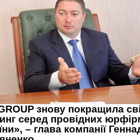
GROUP знову покращила св
инг серед провідних юрфір
їни», – глава компанії Генна
яненко