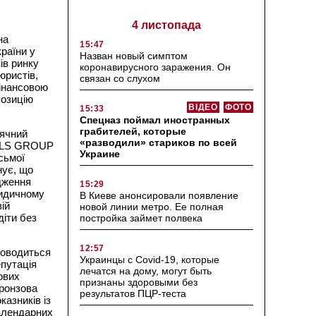
4 листопада
на
15:47
раїни у
Назван новый симптом
ів ринку
коронавирусного заражения. Он
юристів,
связан со слухом
фінансовою
позицію
ВІДЕО
ФОТО
15:33
Спецназ поймал иностранных
грабителей, которые
ячний
«разводили» стариков по всей
їм LS GROUP
Украине
сьмої
нує, що
дження
15:29
ридичному
В Киеве анонсировали появление
ій
новой линии метро. Ее полная
діти без
постройка займет полвека
12:57
роводиться
Украинцы с Covid-19, которые
путація
лечатся на дому, могут быть
ових
признаны здоровыми без
Бронзова
результатов ПЦР-теста
казників із
календарних