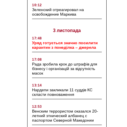
10:12
Зеленский отреагировал на
освобождение Маркива
3 листопада
17:48
Уряд готується значно посилити
карантин з понеділка – джерела
17:08
Рада зробила крок до штрафів для
бізнесу і організацій за відсутність
масок
13:14
Нардепи закликали 11 суддів КС
скласти повноваження
12:53
Венским террористом оказался 20-
летний этнический албанец с
паспортом Северной Македонии