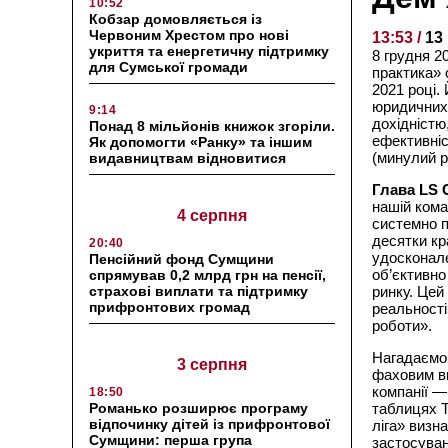
10:52
Кобзар домовляється із
Червоним Хрестом про нові
13:53 /
13
укриття та енергетичну підтримку
8 грудня 
для Сумської громади
практика» 
2021 році.
юридичних п
9:14
дохідністю
Понад 8 мільйонів книжок згоріли.
ефективніс
Як допомогти «Ранку» та іншим
(минулий рі
видавництвам відновитися
Глава LS 
нашій кома
4 серпня
системно п
десятки кр
20:40
удосконале
Пенсійний фонд Сумщини
об’єктивно
спрямував 0,2 млрд грн на пенсії,
страхові виплати та підтримку
ринку. Цей
прифронтових громад
реальності
роботи».
Нагадаємо
3 серпня
фаховим ви
компанії —
18:50
Романько розширює програму
таблицях Т
відпочинку дітей із прифронтової
ліга» визн
Сумщини: перша група
застосуван