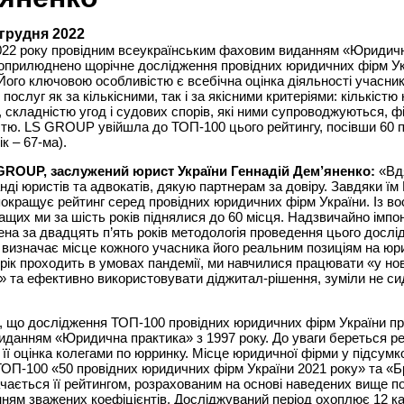
 грудня 2022
2022 року провідним всеукраїнським фаховим виданням «Юридич
оприлюднено щорічне дослідження провідних юридичних фірм Ук
 Його ключовою особливістю є всебічна оцінка діяльності учасник
ослуг як за кількісними, так і за якісними критеріями: кількістю 
, складністю угод і судових спорів, які ними супроводжуються, 
тю. LS GROUP увійшла до ТОП-100 цього рейтингу, посівши 60 
к – 67-ма).
GROUP, заслужений юрист України Геннадій Дем’яненко:
«Вд
нді юристів та адвокатів, дякую партнерам за довіру. Завдяки 
окращує рейтинг серед провідних юридичних фірм України. Із во
ащих ми за шість років піднялися до 60 місця. Надзвичайно імпо
на за двадцять п’ять років методологія проведення цього дослі
 визначає місце кожного учасника його реальним позиціям на ю
 рік проходить в умовах пандемії, ми навчилися працювати «у нов
» та ефективно використовувати діджитал-рішення, зуміли не си
, що дослідження ТОП-100 провідних юридичних фірм України п
данням «Юридична практика» з 1997 року. До уваги береться ре
 її оцінка колегами по юрринку. Місце юридичної фірми у підсумк
ОП-100 «50 провідних юридичних фірм України 2021 року» та «
ачається її рейтингом, розрахованим на основі наведених вище по
ням зважених коефіцієнтів. Досліджуваний період охоплює 12 