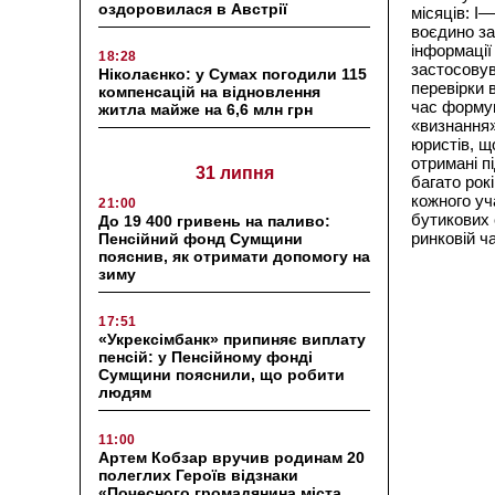
оздоровилася в Австрії
місяців: I
воєдино за
інформації
18:28
застосовув
Ніколаєнко: у Сумах погодили 115
перевірки 
компенсацій на відновлення
час формув
житла майже на 6,6 млн грн
«визнання»
юристів, щ
отримані п
31 липня
багато рок
кожного уч
21:00
бутикових 
До 19 400 гривень на паливо:
ринковій ча
Пенсійний фонд Сумщини
пояснив, як отримати допомогу на
зиму
17:51
«Укрексімбанк» припиняє виплату
пенсій: у Пенсійному фонді
Сумщини пояснили, що робити
людям
11:00
Артем Кобзар вручив родинам 20
полеглих Героїв відзнаки
«Почесного громадянина міста