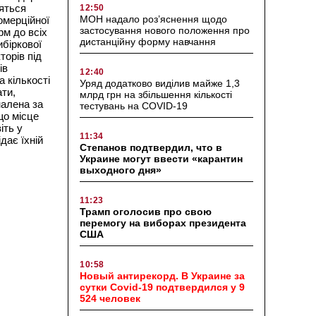
дяться
12:50
МОН надало роз’яснення щодо
омерційної
застосування нового положення про
рм до всіх
дистанційну форму навчання
ибіркової
торів під
ів
12:40
 кількості
Уряд додатково виділив майже 1,3
ти,
млрд грн на збільшення кількості
налена за
тестувань на COVID-19
що місце
іть у
11:34
дає їхній
Степанов подтвердил, что в
Украине могут ввести «карантин
выходного дня»
11:23
Трамп оголосив про свою
перемогу на виборах президента
США
10:58
Новый антирекорд. В Украине за
сутки Covid-19 подтвердился у 9
524 человек