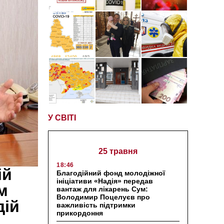
У СВІТІ
25 травня
18:46
ій
Благодійний фонд молодіжної
ініціативи «Надія» передав
м
вантаж для лікарень Сум:
Володимир Поцелуєв про
дій
важливість підтримки
прикордоння