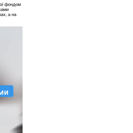
ної фондом
ками
ах, а на