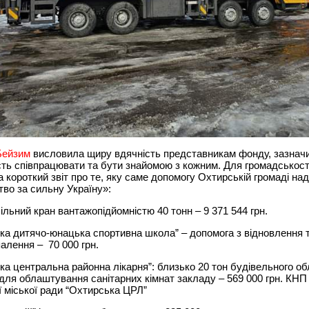
Бейзим
висловила щиру вдячність представникам фонду, зазнач
сть співпрацювати та бути знайомою з кожним. Для громадськост
а короткий звіт про те, яку саме допомогу Охтирській громаді на
во за сильну Україну»:
ільний кран вантажопідйомністю 40 тонн – 9 371 544 грн.
ка дитячо-юнацька спортивна школа” – допомога з відновлення 
алення – 70 000 грн.
ка центральна районна лікарня”: близько 20 тон будівельного о
 для облаштування санітарних кімнат закладу – 569 000 грн. КНП
 міської ради “Охтирська ЦРЛ”