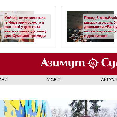
Кобзар домовляється
Понад 8 мільйоні
із Червоним Хрестом
книжок згоріли. Я
про нові укриття та
допомогти «Ранку
енергетичну підтримку
іншим видавницт
для Сумської громади
відновитися
ИНИ
У СВІТІ
АКТУА