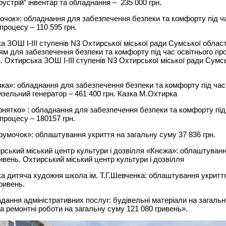
оустрій” інвентар та обладнання – 235 000 грн.
очок»: обладнання для забезпечення безпеки та комфорту під ч
процесу – 110 595 грн.
а ЗОШ І-ІІІ ступенів N3 Охтирської міської ради Сумської області
м для забезпечення безпеки та комфорту під час освітнього про
н. Охтирська ЗОШ І-ІІІ ступенів N3 Охтирської міської ради Сумс
ка»: обладнання для забезпечення безпеки та комфорту під час
изельний генератор – 461 400 грн. Казка М.Охтирка
нятко» : обладнання для забезпечення безпеки та комфорту під
 процесу – 180157 грн.
умочок»: облаштування укриття на загальну суму 37 836 грн.
рський міський центр культури і дозвілля «Кнєжа»: облаштуванн
ривень. Охтирський міський центр культури і дозвілля
а дитяча художня школа ім. Т.Г.Шевченка: облаштування укритт
гривень.
дання адміністративних послуг: будівельні матеріали на загаль
та ремонтні роботи на загальну суму 121 080 гривень».