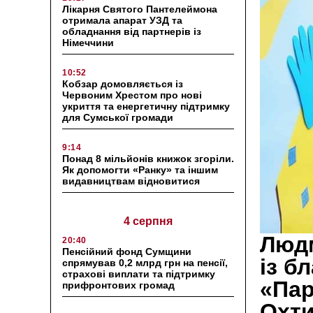
Лікарня Святого Пантелеймона
отримала апарат УЗД та
обладнання від партнерів із
Німеччини
10:52
Кобзар домовляється із
Червоним Хрестом про нові
укриття та енергетичну підтримку
для Сумської громади
9:14
Понад 8 мільйонів книжок згоріли.
Як допомогти «Ранку» та іншим
видавництвам відновитися
4 серпня
Людм
20:40
Пенсійний фонд Сумщини
із б
спрямував 0,2 млрд грн на пенсії,
страхові виплати та підтримку
«Пар
прифронтових громад
Охти