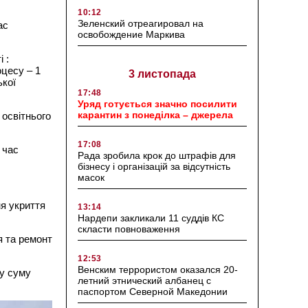
10:12
Зеленский отреагировал на
ас
освобождение Маркива
 :
цесу – 1
3 листопада
ької
17:48
Уряд готується значно посилити
карантин з понеділка – джерела
 освітнього
17:08
 час
Рада зробила крок до штрафів для
бізнесу і організацій за відсутність
масок
я укриття
13:14
Нардепи закликали 11 суддів КС
скласти повноваження
я та ремонт
12:53
Венским террористом оказался 20-
ну суму
летний этнический албанец с
паспортом Северной Македонии