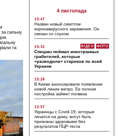
4 листопада
15:47
Назван новый симптом
м
коронавирусного заражения. Он
 за сильну
связан со слухом
дна
загальну
ВІДЕО
ФОТО
15:33
ріали та
Спецназ поймал иностранных
грабителей, которые
«разводили» стариков по всей
Украине
15:29
В Киеве анонсировали появление
новой линии метро. Ее полная
постройка займет полвека
12:57
Украинцы с Covid-19, которые
лечатся на дому, могут быть
признаны здоровыми без
результатов ПЦР-теста