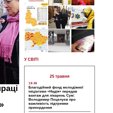
У СВІТІ
25 травня
18:46
раці
Благодійний фонд молодіжної
ініціативи «Надія» передав
вантаж для лікарень Сум:
Володимир Поцелуєв про
»
важливість підтримки
прикордоння