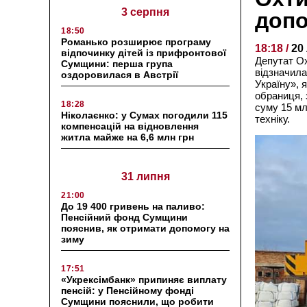
3 серпня
допо
18:50
Романько розширює програму
18:18 /
20
відпочинку дітей із прифронтової
Депутат Ох
Сумщини: перша група
відзначила
оздоровилася в Австрії
Україну», 
обраниця, 
18:28
суму 15 мл
Ніколаєнко: у Сумах погодили 115
техніку.
компенсацій на відновлення
житла майже на 6,6 млн грн
31 липня
21:00
До 19 400 гривень на паливо:
Пенсійний фонд Сумщини
пояснив, як отримати допомогу на
зиму
17:51
«Укрексімбанк» припиняє виплату
пенсій: у Пенсійному фонді
Сумщини пояснили, що робити