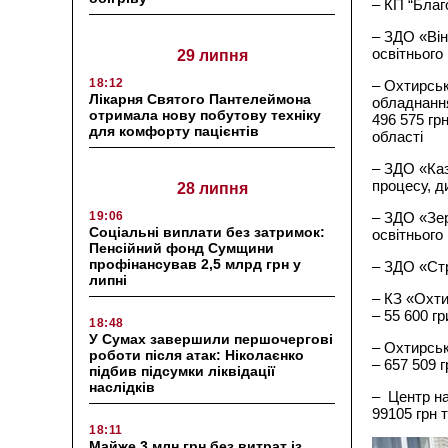
– КП “Благ
– ЗДО «Він
освітнього 
29 липня
18:12
– Охтирськ
Лікарня Святого Пантелеймона
обладнання
отримала нову побутову техніку
496 575 гр
для комфорту пацієнтів
області
– ЗДО «Каз
процесу, д
28 липня
19:06
– ЗДО «Зер
Соціальні виплати без затримок:
освітнього
Пенсійний фонд Сумщини
профінансував 2,5 млрд грн у
– ЗДО «Стр
липні
– КЗ «Охти
– 55 600 г
18:48
У Сумах завершили першочергові
– Охтирськ
роботи після атак: Ніколаєнко
– 657 509 
підбив підсумки ліквідації
наслідків
– Центр на
99105 грн 
18:11
Майже 3 млн грн без витрат із