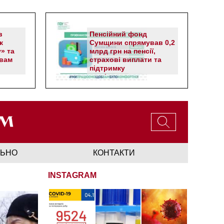
в
Пенсійний фонд
к
Сумщини спрямував 0,2
» та
млрд грн на пенсії,
вам
страхові виплати та
підтримку
прифронтових громад
ЛЬНО
КОНТАКТИ
INSTAGRAM