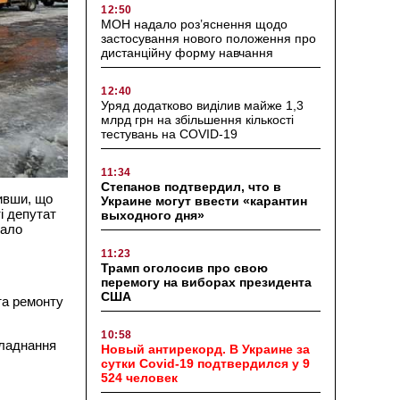
12:50
МОН надало роз’яснення щодо
застосування нового положення про
дистанційну форму навчання
12:40
Уряд додатково виділив майже 1,3
млрд грн на збільшення кількості
тестувань на COVID-19
11:34
Степанов подтвердил, что в
ивши, що
Украине могут ввести «карантин
і депутат
выходного дня»
дало
11:23
Трамп оголосив про свою
перемогу на виборах президента
США
та ремонту
10:58
бладнання
Новый антирекорд. В Украине за
сутки Covid-19 подтвердился у 9
524 человек