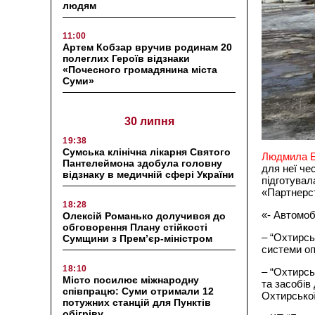
людям
11:00
Артем Кобзар вручив родинам 20
полеглих Героїв відзнаки
«Почесного громадянина міста
Суми»
30 липня
19:38
Сумська клінічна лікарня Святого
Людмила 
Пантелеймона здобула головну
для неї че
відзнаку в медичній сфері України
підготувал
«Партнерст
18:28
«- Автомоб
Олексій Романько долучився до
обговорення Плану стійкості
– “Охтирсь
Сумщини з Прем’єр-міністром
системи оп
18:10
– “Охтирсь
Місто посилює міжнародну
та засобів
співпрацю: Суми отримали 12
Охтирської
потужних станцій для Пунктів
обігріву