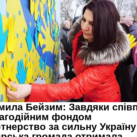
ила Бейзим: Завдяки співп
лагодійним фондом
тнерство за сильну Україну
рська громада отримала