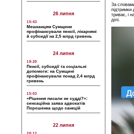
За словами
підтримки 
26 липня
триває, і 
ділі.
15:43
Мешканцям Сумщини
В
профінансували пенсії, лікарняні
и
й субсидії на 2,5 млрд гривень
д
е
о
24 липня
п
л
19:20
Пенсії, субсидії та соціальні
е
допомоги: на Сумщині
е
профінансували понад 2,4 млрд
р
гривень
15:03
«Рішення писали не судді?»:
сенсаційна заява адвокатів
Порошенка щодо санкцій
22 липня
20:12