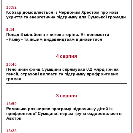
10:52
Кобзар домовляється із Червоним Хрестом про нові
укриття та енергетичну підтримку для Сумської громади
9:14
Понад 8 мільйонів книжок згоріли. Як допомогти
«Ранку» та іншим видавництвам відновитися
4 серпня
20:40
Пенсійний фонд Сумщини спрямував 0,2 млрд грн на
пенсії, страхові виплати та підтримку прифронтових
громад
3 серпня
18:50
Романько розширює програму відпочинку дітей із
прифронтової Сумщини: перша група оздоровилася в
Австрії
18:28