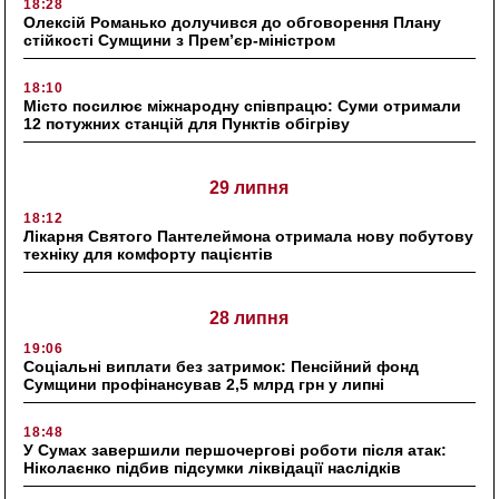
18:28
Олексій Романько долучився до обговорення Плану
стійкості Сумщини з Прем’єр-міністром
18:10
Місто посилює міжнародну співпрацю: Суми отримали
12 потужних станцій для Пунктів обігріву
29 липня
18:12
Лікарня Святого Пантелеймона отримала нову побутову
техніку для комфорту пацієнтів
28 липня
19:06
Соціальні виплати без затримок: Пенсійний фонд
Сумщини профінансував 2,5 млрд грн у липні
18:48
У Сумах завершили першочергові роботи після атак:
Ніколаєнко підбив підсумки ліквідації наслідків