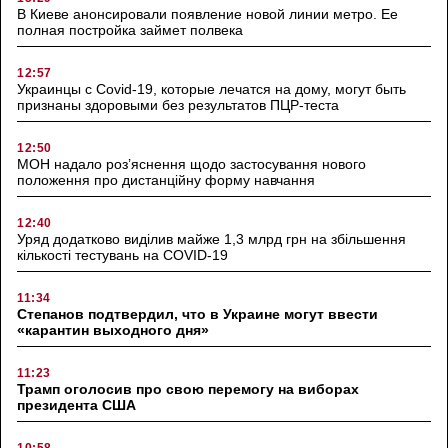
В Киеве анонсировали появление новой линии метро. Ее
полная постройка займет полвека
12:57
Украинцы с Covid-19, которые лечатся на дому, могут быть
признаны здоровыми без результатов ПЦР-теста
12:50
МОН надало роз’яснення щодо застосування нового
положення про дистанційну форму навчання
12:40
Уряд додатково виділив майже 1,3 млрд грн на збільшення
кількості тестувань на COVID-19
11:34
Степанов подтвердил, что в Украине могут ввести
«карантин выходного дня»
11:23
Трамп оголосив про свою перемогу на виборах
президента США
10:58