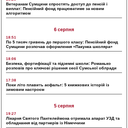
Ветеранам Сумщини спростять доступ до пенсій і
виплат: Пенсійний фонд працюватиме за новим
алгоритмом
6 серпня
18:51
По 5 тисяч гривень до першого класу: Пенсійний фонд
Сумщини розпочав оформлення «Пакунка школяра»
18:06
Безпека, фортифікації та підземні школи: Романько
розповів про ключові рішення сесії Сумської облради
17:38
Поки літо плавить асфальт: 5 книжкових історій із
зимовим настроєм
5 серпня
19:27
Лікарня Святого Пантелеймона отримала апарат УЗД та
обладнання від партнерів із Німеччини