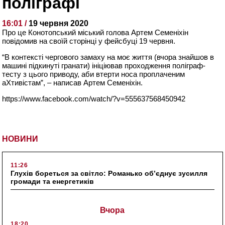
поліграфі
16:01 /
19 червня 2020
Про це Конотопський міський голова Артем Семеніхін
повідомив на своїй сторінці у фейсбуці 19 червня.
“В контексті чергового замаху на моє життя (вчора знайшов в
машині підкинуті гранати) ініціював проходження поліграф-
тесту з цього приводу, аби втерти носа проплаченим
аХтивістам”, – написав Артем Семеніхін.
https://www.facebook.com/watch/?v=555637568450942
НОВИНИ
11:26
Глухів бореться за світло: Романько об’єднує зусилля
громади та енергетиків
Вчора
18:20