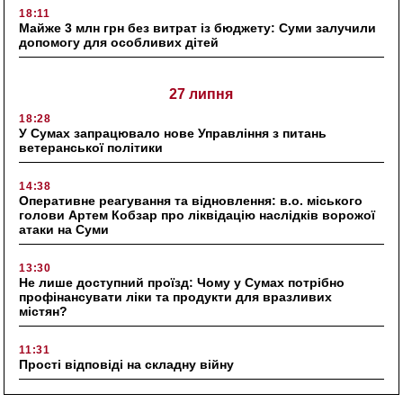
18:11
Майже 3 млн грн без витрат із бюджету: Суми залучили
допомогу для особливих дітей
27 липня
18:28
У Сумах запрацювало нове Управління з питань
ветеранської політики
14:38
Оперативне реагування та відновлення: в.о. міського
голови Артем Кобзар про ліквідацію наслідків ворожої
атаки на Суми
13:30
Не лише доступний проїзд: Чому у Сумах потрібно
профінансувати ліки та продукти для вразливих
містян?
11:31
Прості відповіді на складну війну