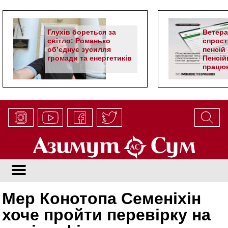
Глухів бореться за
Ветер
світло: Романько
спрост
об’єднує зусилля
пенсій 
громади та енергетиків
Пенсій
працюв
алгор
Мер Конотопа Семеніхін
хоче пройти перевірку на