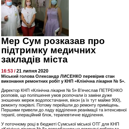
Мер Сум розказав про
підтримку медичних
закладів міста
16:53 /
21 липня 2020
Міський голова Олександр ЛИСЕНКО перевірив стан
виконання ремонтних робіт у КНП «Клінічна лікарня № 5».
Директор КНП «Клінічна лікарня № 5» В’ячеслав ПЕТРЕНКО
розповів, що поліпшення умов розпочали із заміни дуже
зношених мереж водопостачання, вікон (а їх тут майже 900),
ремонту покрівлі. Потому перейшли до ремонту приміщень.
Першими привели до ладу відділення реанімації та інтенсивної
терапії, операційний блок, терапевтичне відділення.
У поточному році в бюджеті Сумської міської ОТГ для КНП
«Клінічна лікарня № 5» передбачили на ремонтні роботи та