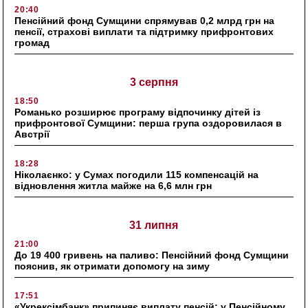
20:40
Пенсійний фонд Сумщини спрямував 0,2 млрд грн на
пенсії, страхові виплати та підтримку прифронтових
громад
3 серпня
18:50
Романько розширює програму відпочинку дітей із
прифронтової Сумщини: перша група оздоровилася в
Австрії
18:28
Ніколаєнко: у Сумах погодили 115 компенсацій на
відновлення житла майже на 6,6 млн грн
31 липня
21:00
До 19 400 гривень на паливо: Пенсійний фонд Сумщини
пояснив, як отримати допомогу на зиму
17:51
«Укрексімбанк» припиняє виплату пенсій: у Пенсійному