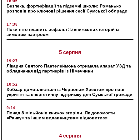
18:06
Безпека, фортифікації та підземні школи: Романько
розповів про ключові рішення сесії Сумської облради
17:38
Поки літо плавить асфальт: 5 книжкових історій із
зимовим настроєм
5 серпня
19:27
Лікарня Святого Пантелеймона отримала апарат УЗД та
обладнання від партнерів із Німеччини
10:52
Кобзар домовляється із Червоним Хрестом про нові
укриття та енергетичну підтримку для Сумської громади
9:14
Понад 8 мільйонів книжок згоріли. Як допомогти
«Ранку» та іншим видавництвам відновитися
4 серпня