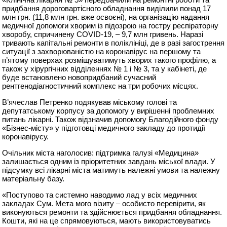
придбання дороговартісного обладнання виділили понад 17
млн грн. (11,8 млн грн. вже освоєні), на організацію надання
медичної допомоги хворим із підозрою на гостру респіраторну
хворобу, спричинену COVID-19, – 9,7 млн гривень. Наразі
тривають капітальні ремонти в поліклініці, де в разі загострення
ситуації з захворюваністю на коронавірус на першому та
п’ятому поверхах розміщуватимуть хворих такого профілю, а
також у хірургічних відділеннях № 1 і № 3, та у кабінеті, де
буде встановлено новопридбаний сучасний
рентгенодіагностичний комплекс на три робочих місцях.
В’ячеслав Петренко подякував міському голові та
депутатському корпусу за допомогу у вирішенні проблемних
питань лікарні. Також відзначив допомогу Благодійного фонду
«Бізнес-місту» у підготовці медичного закладу до протидії
коронавірусу.
Очільник міста наголосив: підтримка галузі «Медицина»
залишається одним із пріоритетних завдань міської влади. У
підсумку всі лікарні міста матимуть належні умови та належну
матеріальну базу.
«Поступово та системно наводимо лад у всіх медичних
закладах Сум. Мета мого візиту – особисто перевірити, як
виконуються ремонти та здійснюється придбання обладнання.
Кошти, які на це спрямовуються, мають використовуватись