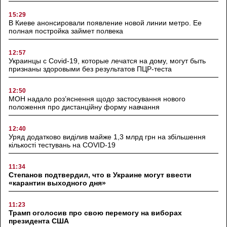
15:29
В Киеве анонсировали появление новой линии метро. Ее
полная постройка займет полвека
12:57
Украинцы с Covid-19, которые лечатся на дому, могут быть
признаны здоровыми без результатов ПЦР-теста
12:50
МОН надало роз’яснення щодо застосування нового
положення про дистанційну форму навчання
12:40
Уряд додатково виділив майже 1,3 млрд грн на збільшення
кількості тестувань на COVID-19
11:34
Степанов подтвердил, что в Украине могут ввести
«карантин выходного дня»
11:23
Трамп оголосив про свою перемогу на виборах
президента США