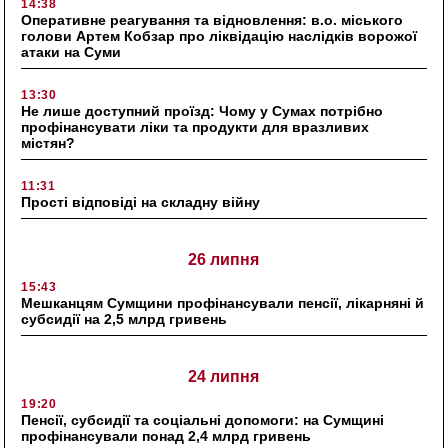
14:38
Оперативне реагування та відновлення: в.о. міського
голови Артем Кобзар про ліквідацію наслідків ворожої
атаки на Суми
13:30
Не лише доступний проїзд: Чому у Сумах потрібно
профінансувати ліки та продукти для вразливих
містян?
11:31
Прості відповіді на складну війну
26 липня
15:43
Мешканцям Сумщини профінансували пенсії, лікарняні й
субсидії на 2,5 млрд гривень
24 липня
19:20
Пенсії, субсидії та соціальні допомоги: на Сумщині
профінансували понад 2,4 млрд гривень