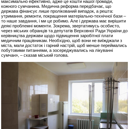
максимально ефективно, адже це кошти нашої громади,
кожного сумчанина. Медична реформа передбачає, що
держава фінансує лише пролікований випадок, а решта:
утримання, ремонти, покращення матеріально-технічної бази –
то наше завдання, і ми це робимо. Але і держава має вирішити
деякі проблемні моменти. Зокрема, звертатимусь особисто,
через міських обранців та депутатів Верховної Ради України до
керівництва держави щодо підвищення заробітної плати
медичним працівникам. Необхідно, щоб вони не виїжджали з
міста, мали достаток і гарний настрій, щоб менше переймались
побутовими питаннями, а зосереджувались на лікуванні
сумчан», – сказав міський голова.