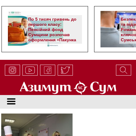
По 5 тисяч гривень до
Безпек
першого класу:
та під
Пенсійний фонд
Романь
Сумщини розпочав
ключов
оформлення «Пакунка
Сумськ
школяра»