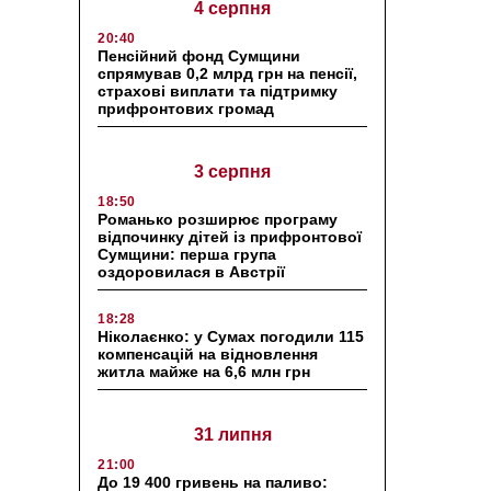
4 серпня
20:40
Пенсійний фонд Сумщини
спрямував 0,2 млрд грн на пенсії,
страхові виплати та підтримку
прифронтових громад
3 серпня
18:50
Романько розширює програму
відпочинку дітей із прифронтової
Сумщини: перша група
оздоровилася в Австрії
18:28
Ніколаєнко: у Сумах погодили 115
компенсацій на відновлення
житла майже на 6,6 млн грн
31 липня
21:00
До 19 400 гривень на паливо: