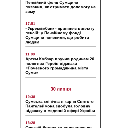
Пенсійний фонд Сумщини
пояснив, як отримати допомогу на
зиму
17:51
«Укрексімбанк» припиняє виплату
пенсій: у Пенсійному фонді
Сумщини пояснили, що робити
людям
11:00
Артем Кобзар вручив родинам 20
полеглих Героїв відзнаки
«Почесного громадянина міста
Суми»
30 липня
19:38
Сумська клінічна лікарня Святого
Пантелеймона здобула головну
відзнаку в медичній сфері України
18:28
Олексій Романько долучився до