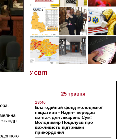
У СВІТІ
25 травня
18:46
ора.
Благодійний фонд молодіжної
ініціативи «Надія» передав
емельна
вантаж для лікарень Сум:
лександр
Володимир Поцелуєв про
важливість підтримки
прикордоння
ордонного