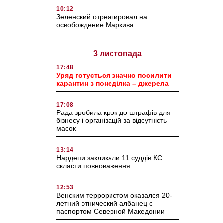
10:12
Зеленский отреагировал на
освобождение Маркива
3 листопада
17:48
Уряд готується значно посилити
карантин з понеділка – джерела
17:08
Рада зробила крок до штрафів для
бізнесу і організацій за відсутність
масок
13:14
Нардепи закликали 11 суддів КС
скласти повноваження
12:53
Венским террористом оказался 20-
летний этнический албанец с
паспортом Северной Македонии