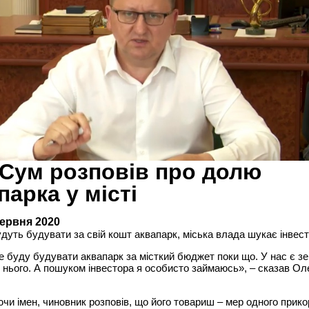
Сум розповів про долю
парка у місті
червня 2020
дуть будувати за свій кошт аквапарк, міська влада шукає інвест
е буду будувати аквапарк за місткий бюджет поки що. У нас є з
д нього. А пошуком інвестора я особисто займаюсь», – сказав О
чи імен, чиновник розповів, що його товариш – мер одного прик