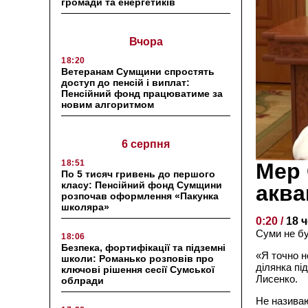
громади та енергетиків
Вчора
18:20
Ветеранам Сумщини спростять
доступ до пенсій і виплат:
Пенсійний фонд працюватиме за
новим алгоритмом
6 серпня
18:51
Мер 
По 5 тисяч гривень до першого
класу: Пенсійний фонд Сумщини
аква
розпочав оформлення «Пакунка
школяра»
0:20 /
18 
Суми не бу
18:06
Безпека, фортифікації та підземні
«Я точно н
школи: Романько розповів про
ділянка пі
ключові рішення сесії Сумської
Лисенко.
облради
Не називаю