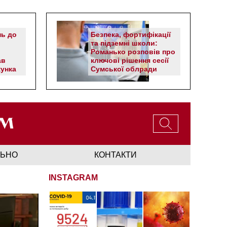
нь до
Безпека, фортифікації
та підземні школи:
Романько розповів про
ав
ключові рішення сесії
унка
Сумської облради
ЛЬНО
КОНТАКТИ
INSTAGRAM