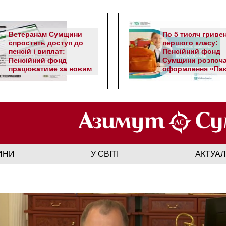
Ветеранам Сумщини
По 5 тисяч гриве
спростять доступ до
першого класу:
пенсій і виплат:
Пенсійний фонд
Пенсійний фонд
Сумщини розпоч
працюватиме за новим
оформлення «Пак
алгоритмом
школяра»
ИНИ
У СВІТІ
АКТУА