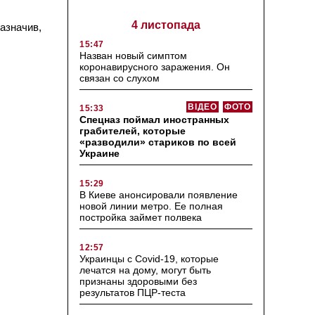
4 листопада
азначив,
15:47
Назван новый симптом
коронавирусного заражения. Он
связан со слухом
ВІДЕО
ФОТО
15:33
Спецназ поймал иностранных
грабителей, которые
«разводили» стариков по всей
Украине
15:29
В Киеве анонсировали появление
новой линии метро. Ее полная
постройка займет полвека
12:57
Украинцы с Covid-19, которые
лечатся на дому, могут быть
признаны здоровыми без
результатов ПЦР-теста