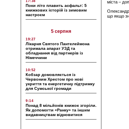
17:38
міста – до
Поки літо плавить асфальт: 5
книжкових історій із зимовим
Олександр 
настроєм
що якщо зн
5 серпня
19:27
Лікарня Святого Пантелеймона
отримала апарат УЗД та
обладнання від партнерів із
Німеччини
10:52
Кобзар домовляється із
Червоним Хрестом про нові
укриття та енергетичну підтримку
для Сумської громади
9:14
Понад 8 мільйонів книжок згоріли.
Як допомогти «Ранку» та іншим
видавництвам відновитися