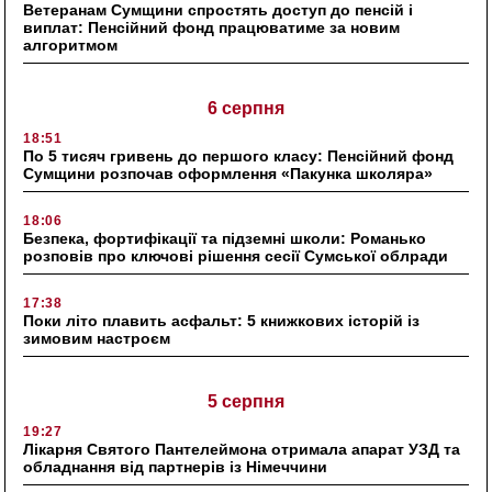
Ветеранам Сумщини спростять доступ до пенсій і
виплат: Пенсійний фонд працюватиме за новим
алгоритмом
6 серпня
18:51
По 5 тисяч гривень до першого класу: Пенсійний фонд
Сумщини розпочав оформлення «Пакунка школяра»
18:06
Безпека, фортифікації та підземні школи: Романько
розповів про ключові рішення сесії Сумської облради
17:38
Поки літо плавить асфальт: 5 книжкових історій із
зимовим настроєм
5 серпня
19:27
Лікарня Святого Пантелеймона отримала апарат УЗД та
обладнання від партнерів із Німеччини