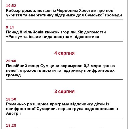
10:52
Кобзар домовляється із Червоним Хрестом про нові
укриття та енергетичну підтримку для Сумської громади
9:14
Понад 8 мільйонів книжок згоріли. Як допомогти
«Ранку» та іншим видавництвам відновитися
4 серпня
20:40
Пенсійний фонд Сумщини спрямував 0,2 млрд грн на
пенсії, страхові виплати та підтримку прифронтових
громад
3 серпня
18:50
Романько розширює програму відпочинку дітей із
прифронтової Сумщини: перша група оздоровилася в
Австрії
18:28