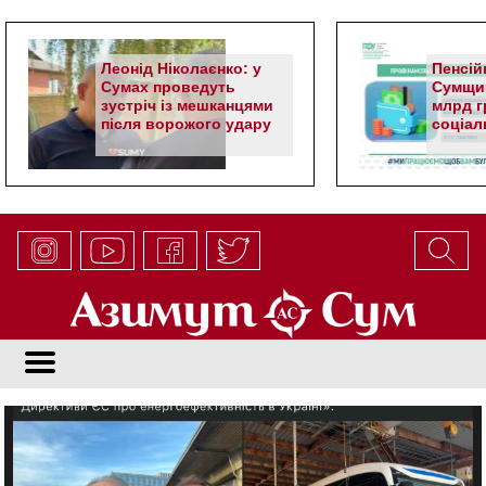
Леонід Ніколаєнко: у
Пенсій
Сумах проведуть
Сумщин
зустріч із мешканцями
млрд гр
після ворожого удару
соціал