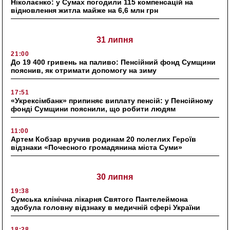
Ніколаєнко: у Сумах погодили 115 компенсацій на
відновлення житла майже на 6,6 млн грн
31 липня
21:00
До 19 400 гривень на паливо: Пенсійний фонд Сумщини
пояснив, як отримати допомогу на зиму
17:51
«Укрексімбанк» припиняє виплату пенсій: у Пенсійному
фонді Сумщини пояснили, що робити людям
11:00
Артем Кобзар вручив родинам 20 полеглих Героїв
відзнаки «Почесного громадянина міста Суми»
30 липня
19:38
Сумська клінічна лікарня Святого Пантелеймона
здобула головну відзнаку в медичній сфері України
18:28