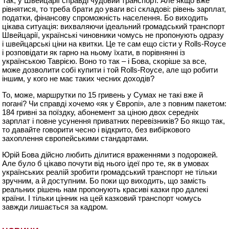
Так, у Швейцарії справді чудовий транспорт. Але якщо вже
рівнятися, то треба брати до уваги всі складові: рівень зарплат,
податки, фінансову спроможність населення. Бо виходить
цікава ситуація: вихваляючи ідеальний громадський транспорт
Швейцарії, українські чиновники чомусь не пропонують одразу
і швейцарські ціни на квитки. Це те сам ещо сісти у Rolls-Royce
і розповідати як гарно на ньому їхати, в порівнянні із
українською Таврією. Воно то так – і Бова, скоріше за все,
може дозволити собі купити і той Rolls-Royce, але що робити
іншим, у кого не має таких чесних доходів?
То, може, маршрутки по 15 гривень у Сумах не такі вже й
погані? Чи справді хочемо «як у Європі», але з повним пакетом:
184 гривні за поїздку, абонемент за ціною двох середніх
зарплат і повне усунення приватних перевізників? Бо якщо так,
то давайте говорити чесно і відкрито, без вибіркового
захоплення європейськими стандартами.
Юрій Бова дійсно любить ділитися враженнями з подорожей.
Але було б цікаво почути від нього ідеї про те, як в умовах
українських реалій зробити громадський транспорт не тільки
зручним, а й доступним. Бо поки що виходить, що замість
реальних рішень нам пропонують красиві казки про далекі
країни. І тільки цінник на цей казковий транспорт чомусь
завжди лишається за кадром.