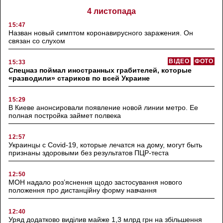
4 листопада
15:47
Назван новый симптом коронавирусного заражения. Он
связан со слухом
ВІДЕО
ФОТО
15:33
Спецназ поймал иностранных грабителей, которые
«разводили» стариков по всей Украине
15:29
В Киеве анонсировали появление новой линии метро. Ее
полная постройка займет полвека
12:57
Украинцы с Covid-19, которые лечатся на дому, могут быть
признаны здоровыми без результатов ПЦР-теста
12:50
МОН надало роз’яснення щодо застосування нового
положення про дистанційну форму навчання
12:40
Уряд додатково виділив майже 1,3 млрд грн на збільшення