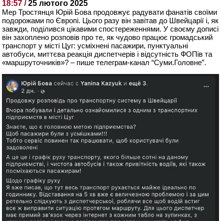
18:57 /
25 лютого 2025
Мер Тростянця Юрій Бова продовжує радувати фанатів своїми
подорожами по Європі. Цього разу він завітав до Швейцарії і, як
завжди, поділився цікавими спостереженнями. У своєму дописі
він захоплено розповів про те, як чудово працює громадський
транспорт у місті Цуг: усміхнені пасажири, пунктуальні
автобуси, миттєва реакція диспетчерів і відсутність ФОПів та
«маршруточників»? – пише телеграм-канал “Суми.Головне”.