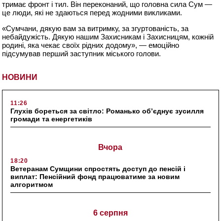
тримає фронт і тил. Він переконаний, що головна сила Сум —
це люди, які не здаються перед жодними викликами.
«Сумчани, дякую вам за витримку, за згуртованість, за
небайдужість. Дякую нашим Захисникам і Захисницям, кожній
родині, яка чекає своїх рідних додому», — емоційно
підсумував перший заступник міського голови.
НОВИНИ
11:26
Глухів бореться за світло: Романько об’єднує зусилля
громади та енергетиків
Вчора
18:20
Ветеранам Сумщини спростять доступ до пенсій і
виплат: Пенсійний фонд працюватиме за новим
алгоритмом
6 серпня