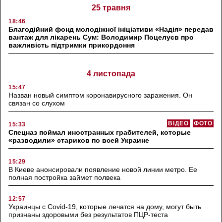
25 травня
18:46
Благодійний фонд молодіжної ініціативи «Надія» передав
вантаж для лікарень Сум: Володимир Поцелуєв про
важливість підтримки прикордоння
4 листопада
15:47
Назван новый симптом коронавирусного заражения. Он
связан со слухом
ВІДЕО
ФОТО
15:33
Спецназ поймал иностранных грабителей, которые
«разводили» стариков по всей Украине
15:29
В Киеве анонсировали появление новой линии метро. Ее
полная постройка займет полвека
12:57
Украинцы с Covid-19, которые лечатся на дому, могут быть
признаны здоровыми без результатов ПЦР-теста