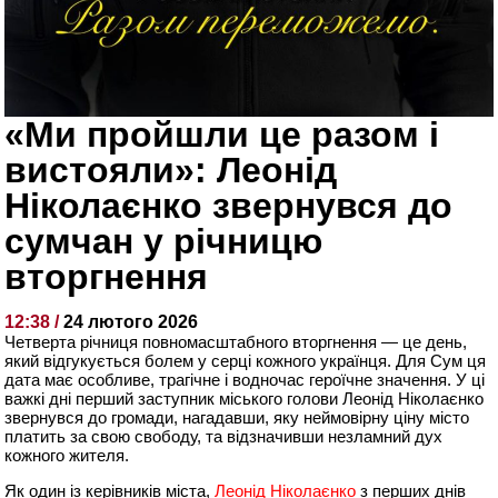
«Ми пройшли це разом і
вистояли»: Леонід
Ніколаєнко звернувся до
сумчан у річницю
вторгнення
12:38 /
24 лютого 2026
Четверта річниця повномасштабного вторгнення — це день,
який відгукується болем у серці кожного українця. Для Сум ця
дата має особливе, трагічне і водночас героїчне значення. У ці
важкі дні перший заступник міського голови Леонід Ніколаєнко
звернувся до громади, нагадавши, яку неймовірну ціну місто
платить за свою свободу, та відзначивши незламний дух
кожного жителя.
Як один із керівників міста,
Леонід Ніколаєнко
з перших днів