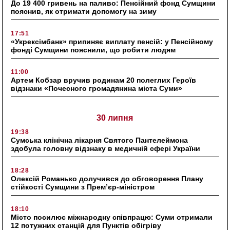
До 19 400 гривень на паливо: Пенсійний фонд Сумщини
пояснив, як отримати допомогу на зиму
17:51
«Укрексімбанк» припиняє виплату пенсій: у Пенсійному
фонді Сумщини пояснили, що робити людям
11:00
Артем Кобзар вручив родинам 20 полеглих Героїв
відзнаки «Почесного громадянина міста Суми»
30 липня
19:38
Сумська клінічна лікарня Святого Пантелеймона
здобула головну відзнаку в медичній сфері України
18:28
Олексій Романько долучився до обговорення Плану
стійкості Сумщини з Прем’єр-міністром
18:10
Місто посилює міжнародну співпрацю: Суми отримали
12 потужних станцій для Пунктів обігріву