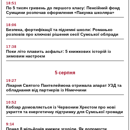
18:51
По 5 тисяч гривень до першого класу: Пенсійний фонд
Сумщини розпочав оформлення «Пакунка школяра»
18:06
Безпека, фортифікації та підземні школи: Романько
розповів про ключові рішення сесії Сумської облради
17:38
Поки літо плавить асфальт: 5 книжкових історій із
зимовим настроєм
5 серпня
19:27
Лікарня Святого Пантелеймона отримала апарат УЗД та
обладнання від партнерів із Німеччини
10:52
Кобзар домовляється із Червоним Хрестом про нові
укриття та енергетичну підтримку для Сумської громади
9:14
Понад 8 мільйонів книжок згоріли. Як допомогти