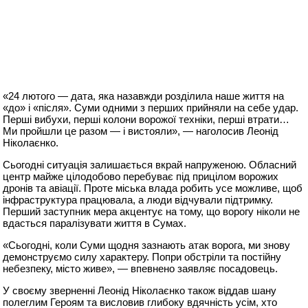
«24 лютого — дата, яка назавжди розділила наше життя на
«до» і «після». Суми одними з перших прийняли на себе удар.
Перші вибухи, перші колони ворожої техніки, перші втрати…
Ми пройшли це разом — і вистояли», — наголосив Леонід
Ніколаєнко.
Сьогодні ситуація залишається вкрай напруженою. Обласний
центр майже цілодобово перебуває під прицілом ворожих
дронів та авіації. Проте міська влада робить усе можливе, щоб
інфраструктура працювала, а люди відчували підтримку.
Перший заступник мера акцентує на тому, що ворогу ніколи не
вдасться паралізувати життя в Сумах.
«Сьогодні, коли Суми щодня зазнають атак ворога, ми знову
демонструємо силу характеру. Попри обстріли та постійну
небезпеку, місто живе», — впевнено заявляє посадовець.
У своєму зверненні Леонід Ніколаєнко також віддав шану
полеглим Героям та висловив глибоку вдячність усім, хто