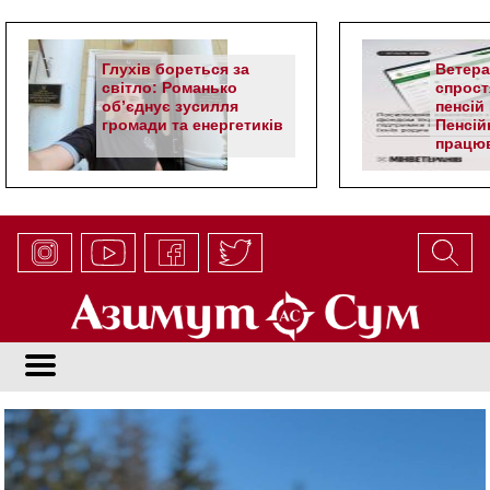
Глухів бореться за
Ветер
світло: Романько
спрост
об’єднує зусилля
пенсій 
громади та енергетиків
Пенсій
працюв
алгор