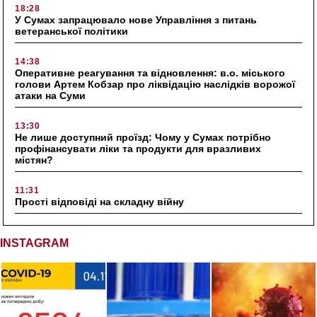
18:28
У Сумах запрацювало нове Управління з питань
ветеранської політики
14:38
Оперативне реагування та відновлення: в.о. міського
голови Артем Кобзар про ліквідацію наслідків ворожої
атаки на Суми
13:30
Не лише доступний проїзд: Чому у Сумах потрібно
профінансувати ліки та продукти для вразливих
містян?
11:31
Прості відповіді на складну війну
INSTAGRAM