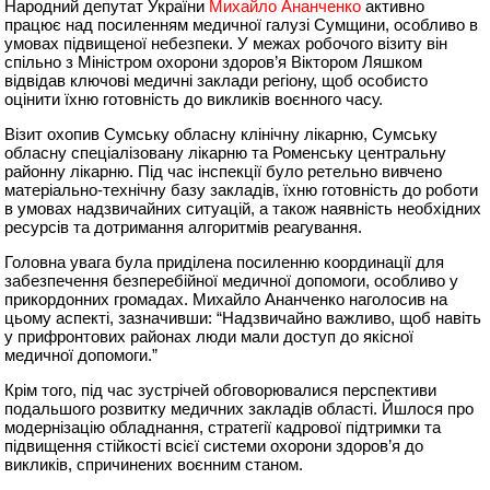
Народний депутат України
Михайло Ананченко
активно
працює над посиленням медичної галузі Сумщини, особливо в
умовах підвищеної небезпеки. У межах робочого візиту він
спільно з Міністром охорони здоров’я Віктором Ляшком
відвідав ключові медичні заклади регіону, щоб особисто
оцінити їхню готовність до викликів воєнного часу.
Візит охопив Сумську обласну клінічну лікарню, Сумську
обласну спеціалізовану лікарню та Роменську центральну
районну лікарню. Під час інспекції було ретельно вивчено
матеріально-технічну базу закладів, їхню готовність до роботи
в умовах надзвичайних ситуацій, а також наявність необхідних
ресурсів та дотримання алгоритмів реагування.
Головна увага була приділена посиленню координації для
забезпечення безперебійної медичної допомоги, особливо у
прикордонних громадах. Михайло Ананченко наголосив на
цьому аспекті, зазначивши: “Надзвичайно важливо, щоб навіть
у прифронтових районах люди мали доступ до якісної
медичної допомоги.”
Крім того, під час зустрічей обговорювалися перспективи
подальшого розвитку медичних закладів області. Йшлося про
модернізацію обладнання, стратегії кадрової підтримки та
підвищення стійкості всієї системи охорони здоров’я до
викликів, спричинених воєнним станом.