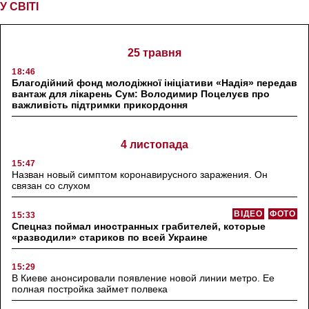
У СВІТІ
25 травня
18:46
Благодійний фонд молодіжної ініціативи «Надія» передав
вантаж для лікарень Сум: Володимир Поцелуєв про
важливість підтримки прикордоння
4 листопада
15:47
Назван новый симптом коронавирусного заражения. Он
связан со слухом
ВІДЕО
ФОТО
15:33
Спецназ поймал иностранных грабителей, которые
«разводили» стариков по всей Украине
15:29
В Киеве анонсировали появление новой линии метро. Ее
полная постройка займет полвека