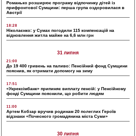
Романько розширює програму відпочинку дітей із
прифронтової Сумщини: перша група оздоровилася в
Австрії
18:28
Ніколаєнко: у Сумах погодили 115 компенсацій на
відновлення житла майже на 6,6 млн грн
31 липня
21:00
До 19 400 гривень на паливо: Пенсійний фонд Сумщини
пояснив, як отримати допомогу на зиму
17:51
«Укрексімбанк» припиняє виплату пенсій: у Пенсійному
фонді Сумщини пояснили, що робити людям
11:00
Артем Кобзар вручив родинам 20 полеглих Героїв
відзнаки «Почесного громадянина міста Суми»
30 липня