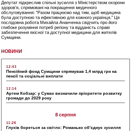
Депутат підкреслив спільні зусилля з Міністерством охорони
здоров’я, спрямовані на покращення медичного
обслуговування: “Разом працюємо над тим, щоб медицина
була доступною та ефективною для кожного українця.” Ця
послідовна робота Михайла Ананченка свідчить про його
глибоке розуміння потреб регіону та відданість справі
забезпечення якісної та доступної медицини для жителів
Сумщини.
НОВИНИ
12:43
Пенсійний фонд Сумщини спрямував 1,4 млрд грн на
пенсії та соціальні виплати
12:14
Артем Кобзар: у Сумах визначили пріоритети розвитку
громади до 2029 року
8 серпня
11:26
Глухів бореться за світло: Романько об’єднує зусилля