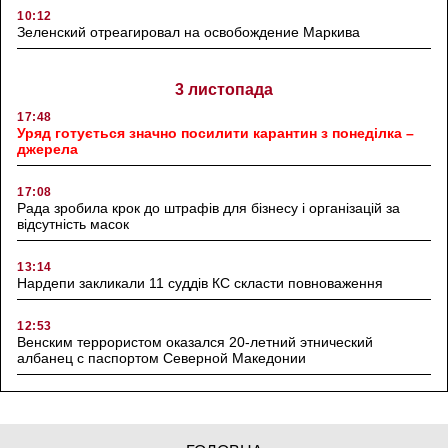
10:12
Зеленский отреагировал на освобождение Маркива
3 листопада
17:48
Уряд готується значно посилити карантин з понеділка –
джерела
17:08
Рада зробила крок до штрафів для бізнесу і організацій за
відсутність масок
13:14
Нардепи закликали 11 суддів КС скласти повноваження
12:53
Венским террористом оказался 20-летний этнический
албанец с паспортом Северной Македонии