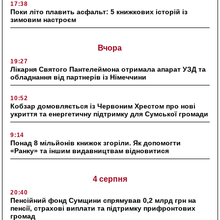
17:38
Поки літо плавить асфальт: 5 книжкових історій із
зимовим настроєм
Вчора
19:27
Лікарня Святого Пантелеймона отримала апарат УЗД та
обладнання від партнерів із Німеччини
10:52
Кобзар домовляється із Червоним Хрестом про нові
укриття та енергетичну підтримку для Сумської громади
9:14
Понад 8 мільйонів книжок згоріли. Як допомогти
«Ранку» та іншим видавництвам відновитися
4 серпня
20:40
Пенсійний фонд Сумщини спрямував 0,2 млрд грн на
пенсії, страхові виплати та підтримку прифронтових
громад