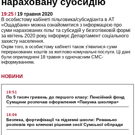
нараховану субсидію
19:25 /
19 травня 2020
В особистому кабінеті пільговика/субсидіанта в АТ
«Ощадбанк» можна ознайомитися з інформацією про
суми нарахованих пільг та субсидій у безготівковій формі
за квітень 2020 року, інформує Департамент соціального
захисту населення.
Окрім того, в особистому кабінеті також з’явилися суми
перерахованих коштів за житлово-комунальні послуги. Ці дані
були оприлюднені 18 травня з одночасним СМС-
інформуванням.
НОВИНИ
18:51
По 5 тисяч гривень до першого класу: Пенсійний фонд
Сумщини розпочав оформлення «Пакунка школяра»
18:06
Безпека, фортифікації та підземні школи: Романько
розповів про ключові рішення сесії Сумської облради