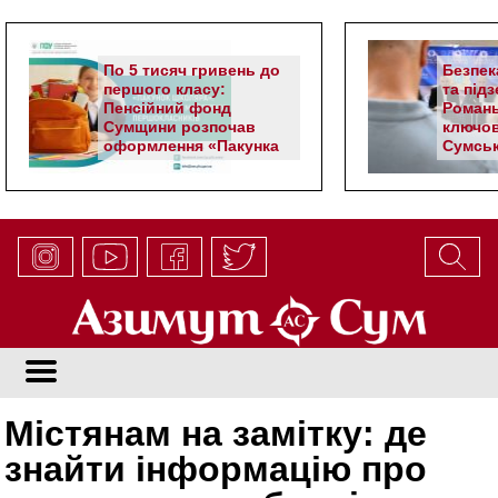
По 5 тисяч гривень до
Безпек
першого класу:
та під
Пенсійний фонд
Романь
Сумщини розпочав
ключов
оформлення «Пакунка
Сумськ
школяра»
Містянам на замітку: де
знайти інформацію про