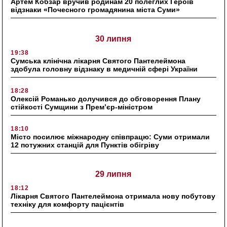
Артем Кобзар вручив родинам 20 полеглих Героїв
відзнаки «Почесного громадянина міста Суми»
30 липня
19:38
Сумська клінічна лікарня Святого Пантелеймона
здобула головну відзнаку в медичній сфері України
18:28
Олексій Романько долучився до обговорення Плану
стійкості Сумщини з Прем’єр-міністром
18:10
Місто посилює міжнародну співпрацю: Суми отримали
12 потужних станцій для Пунктів обігріву
29 липня
18:12
Лікарня Святого Пантелеймона отримала нову побутову
техніку для комфорту пацієнтів