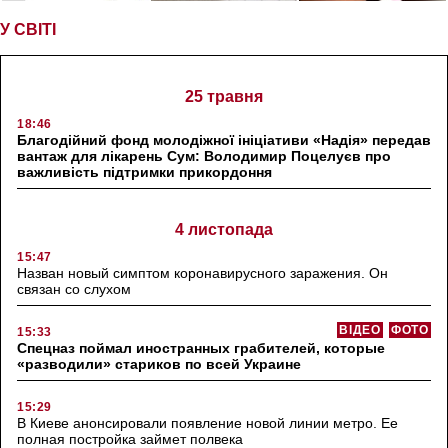
У СВІТІ
25 травня
18:46
Благодійний фонд молодіжної ініціативи «Надія» передав
вантаж для лікарень Сум: Володимир Поцелуєв про
важливість підтримки прикордоння
4 листопада
15:47
Назван новый симптом коронавирусного заражения. Он
связан со слухом
ВІДЕО
ФОТО
15:33
Спецназ поймал иностранных грабителей, которые
«разводили» стариков по всей Украине
15:29
В Киеве анонсировали появление новой линии метро. Ее
полная постройка займет полвека