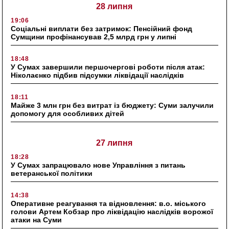
28 липня
19:06
Соціальні виплати без затримок: Пенсійний фонд
Сумщини профінансував 2,5 млрд грн у липні
18:48
У Сумах завершили першочергові роботи після атак:
Ніколаєнко підбив підсумки ліквідації наслідків
18:11
Майже 3 млн грн без витрат із бюджету: Суми залучили
допомогу для особливих дітей
27 липня
18:28
У Сумах запрацювало нове Управління з питань
ветеранської політики
14:38
Оперативне реагування та відновлення: в.о. міського
голови Артем Кобзар про ліквідацію наслідків ворожої
атаки на Суми