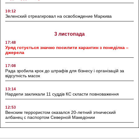
10:12
Зеленский отреагировал на освобождение Маркива
3 листопада
17:48
Уряд готується значно посилити карантин з понеділка –
джерела
17:08
Рада зробила крок до штрафів для бізнесу і організацій за
відсутність масок
13:14
Нардепи закликали 11 суддів КС скласти повноваження
12:53
Венским террористом оказался 20-летний этнический
албанец с паспортом Северной Македонии