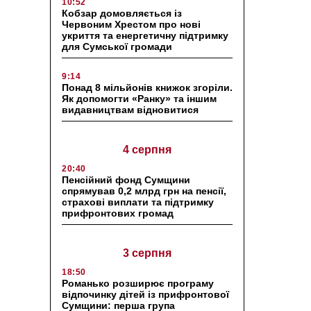
10:52
Кобзар домовляється із
Червоним Хрестом про нові
укриття та енергетичну підтримку
для Сумської громади
9:14
Понад 8 мільйонів книжок згоріли.
Як допомогти «Ранку» та іншим
видавництвам відновитися
4 серпня
20:40
Пенсійний фонд Сумщини
спрямував 0,2 млрд грн на пенсії,
страхові виплати та підтримку
прифронтових громад
3 серпня
18:50
Романько розширює програму
відпочинку дітей із прифронтової
Сумщини: перша група