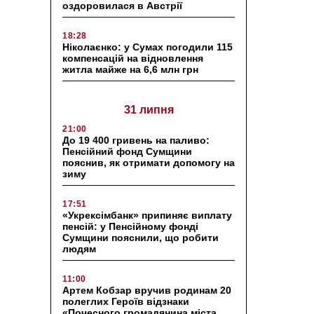
оздоровилася в Австрії
18:28
Ніколаєнко: у Сумах погодили 115
компенсацій на відновлення
житла майже на 6,6 млн грн
31 липня
21:00
До 19 400 гривень на паливо:
Пенсійний фонд Сумщини
пояснив, як отримати допомогу на
зиму
17:51
«Укрексімбанк» припиняє виплату
пенсій: у Пенсійному фонді
Сумщини пояснили, що робити
людям
11:00
Артем Кобзар вручив родинам 20
полеглих Героїв відзнаки
«Почесного громадянина міста