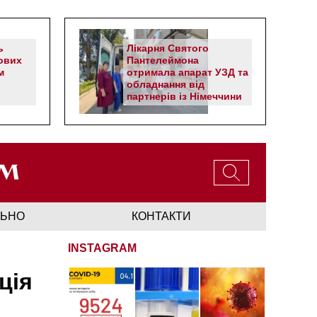
ь
Лікарня Святого
ових
Пантелеймона
м
отримала апарат УЗД та
обладнання від
партнерів із Німеччини
ЛЬНО
КОНТАКТИ
INSTAGRAM
ція