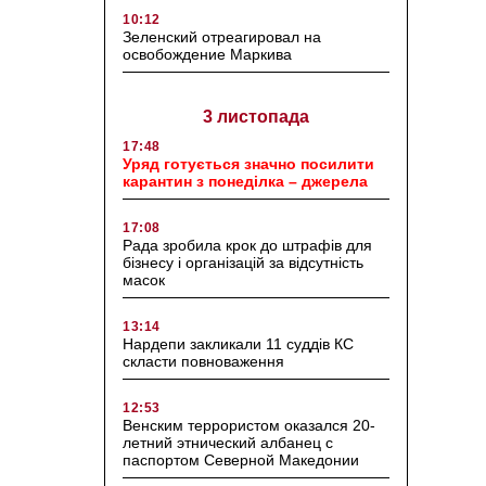
10:12
Зеленский отреагировал на
освобождение Маркива
3 листопада
17:48
Уряд готується значно посилити
карантин з понеділка – джерела
17:08
Рада зробила крок до штрафів для
бізнесу і організацій за відсутність
масок
13:14
Нардепи закликали 11 суддів КС
скласти повноваження
12:53
Венским террористом оказался 20-
летний этнический албанец с
паспортом Северной Македонии