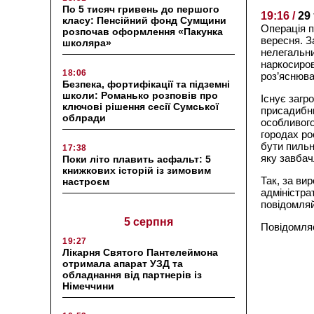
По 5 тисяч гривень до першого
19:16 /
29
класу: Пенсійний фонд Сумщини
Операція п
розпочав оформлення «Пакунка
вересня. З
школяра»
нелегальни
наркосиров
18:06
роз’яснюва
Безпека, фортифікації та підземні
школи: Романько розповів про
Існує загр
ключові рішення сесії Сумської
присадибни
облради
особливого
городах ро
бути пильн
17:38
яку завбач
Поки літо плавить асфальт: 5
книжкових історій із зимовим
Так, за ви
настроєм
адміністра
повідомляй
5 серпня
Повідомля
19:27
Лікарня Святого Пантелеймона
отримала апарат УЗД та
обладнання від партнерів із
Німеччини