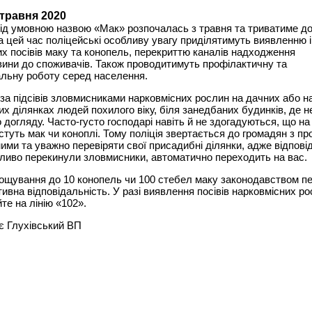
 травня 2020
ід умовною назвою «Мак» розпочалась з травня та триватиме до
а цей час поліцейські особливу увагу приділятимуть виявленню 
х посівів маку та конопель, перекриттю каналів надходження
ини до споживачів. Також проводитимуть профілактичну та
льну роботу серед населення.
оза підсівів зловмисниками нарковмісних рослин на дачних або н
х ділянках людей похилого віку, біля занедбаних будинків, де 
 догляду. Часто-густо господарі навіть й не здогадуються, що на 
стуть мак чи коноплі. Тому поліція звертається до громадян з п
ими та уважно перевіряти свої присадибні ділянки, адже відпові
ливо перекинули зловмисники, автоматично переходить на вас.
рощування до 10 конопель чи 100 стебел маку законодавством 
тивна відповідальність. У разі виявлення посівів нарковмісних р
те на лінію «102».
є Глухівський ВП