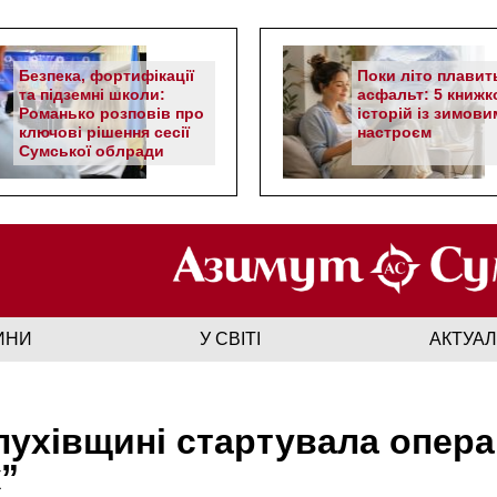
Безпека, фортифікації
Поки літо плавит
та підземні школи:
асфальт: 5 книжк
Романько розповів про
історій із зимови
ключові рішення сесії
настроєм
Сумської облради
ИНИ
У СВІТІ
АКТУА
лухівщині стартувала опера
”