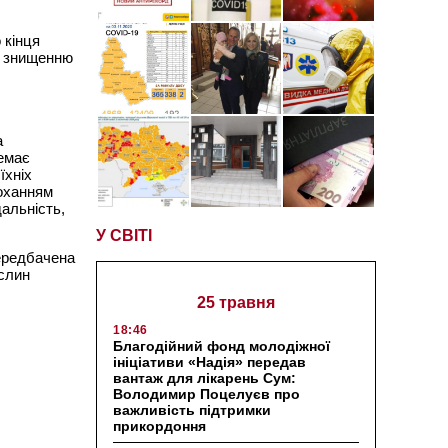
 кінця
і знищенню
а
немає
їхніх
роханням
дальність,
У СВІТІ
передбачена
ослин
25 травня
18:46
Благодійний фонд молодіжної
ініціативи «Надія» передав
вантаж для лікарень Сум:
Володимир Поцелуєв про
важливість підтримки
прикордоння