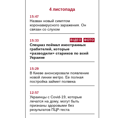
4 листопада
15:47
Назван новый симптом
коронавирусного заражения. Он
связан со слухом
ВІДЕО
ФОТО
15:33
Спецназ поймал иностранных
грабителей, которые
«разводили» стариков по всей
Украине
15:29
В Киеве анонсировали появление
новой линии метро. Ее полная
постройка займет полвека
12:57
Украинцы с Covid-19, которые
лечатся на дому, могут быть
признаны здоровыми без
результатов ПЦР-теста