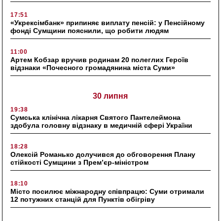
17:51
«Укрексімбанк» припиняє виплату пенсій: у Пенсійному
фонді Сумщини пояснили, що робити людям
11:00
Артем Кобзар вручив родинам 20 полеглих Героїв
відзнаки «Почесного громадянина міста Суми»
30 липня
19:38
Сумська клінічна лікарня Святого Пантелеймона
здобула головну відзнаку в медичній сфері України
18:28
Олексій Романько долучився до обговорення Плану
стійкості Сумщини з Прем’єр-міністром
18:10
Місто посилює міжнародну співпрацю: Суми отримали
12 потужних станцій для Пунктів обігріву