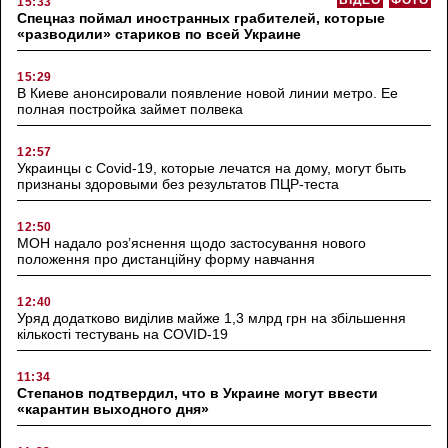
ВІДЕО
ФОТО
15:33
Спецназ поймал иностранных грабителей, которые
«разводили» стариков по всей Украине
15:29
В Киеве анонсировали появление новой линии метро. Ее
полная постройка займет полвека
12:57
Украинцы с Covid-19, которые лечатся на дому, могут быть
признаны здоровыми без результатов ПЦР-теста
12:50
МОН надало роз’яснення щодо застосування нового
положення про дистанційну форму навчання
12:40
Уряд додатково виділив майже 1,3 млрд грн на збільшення
кількості тестувань на COVID-19
11:34
Степанов подтвердил, что в Украине могут ввести
«карантин выходного дня»