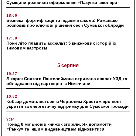
Сумщини розпочав оформлення «Пакунка школяра»
18:06
Безпека, фортифікації та підземні школи: Романько
розповів про ключові рішення сесії Сумської облради
17:38
Поки літо плавить асфальт: 5 книжкових історій із
зимовим настроєм
5 серпня
19:27
Лікарня Святого Пантелеймона отримала апарат УЗД та
обладнання від партнерів із Німеччини
10:52
Кобзар домовляється із Червоним Хрестом про нові
укриття та енергетичну підтримку для Сумської громади
9:14
Понад 8 мільйонів книжок згоріли. Як допомогти
«Ранку» та іншим видавництвам відновитися