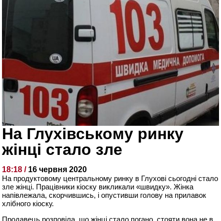
На Глухівському ринку
жінці стало зле
18:18 /
16 червня 2020
На продуктовому центральному ринку в Глухові сьогодні стало
зле жінці. Працівники кіоску викликали «швидку». Жінка
напівлежала, скорчившись, і опустивши голову на прилавок
хлібного кіоску.
Продавець розповіла, що жінці стало погано, стояти вона не в