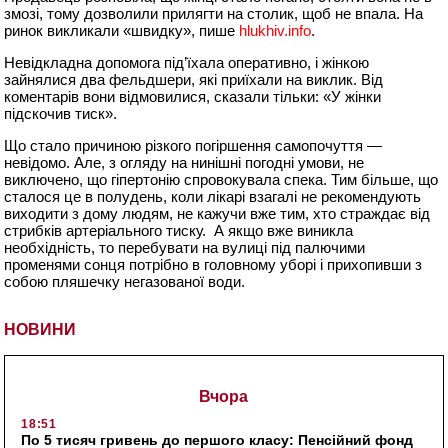
змозі, тому дозволили прилягти на столик, щоб не впала. На
ринок викликали «швидку», пише
hlukhiv.info
.
Невідкладна допомога під’їхала оперативно, і жінкою
зайнялися два фельдшери, які приїхали на виклик. Від
коментарів вони відмовилися, сказали тільки: «У жінки
підскочив тиск».
Що стало причиною різкого погіршення самопочуття —
невідомо. Але, з огляду на нинішні погодні умови, не
виключено, що гіпертонію спровокувала спека. Тим більше, що
сталося це в полудень, коли лікарі взагалі не рекомендують
виходити з дому людям, не кажучи вже тим, хто страждає від
стрибків артеріального тиску. А якщо вже виникла
необхідність, то перебувати на вулиці під палючими
променями сонця потрібно в головному уборі і прихопивши з
собою пляшечку негазованої води.
НОВИНИ
Вчора
18:51
По 5 тисяч гривень до першого класу: Пенсійний фонд