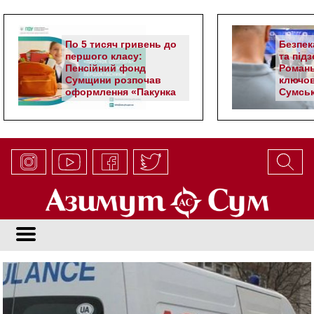
По 5 тисяч гривень до
Безпек
першого класу:
та під
Пенсійний фонд
Романь
Сумщини розпочав
ключов
оформлення «Пакунка
Сумськ
школяра»