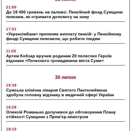
21:00
До 19 400 гривень на паливо: Пенсійний фонд Сумщини
пояснив, як отримати допомогу на зиму
17:51
«Укрексімбанк» припиняє виплату пенсій: у Пенсійному
фонді Сумщини пояснили, що робити людям
11:00
Артем Кобзар вручив родинам 20 полеглих Героїв
відзнаки «Почесного громадянина міста Суми»
30 липня
19:38
Сумська клінічна лікарня Святого Пантелеймона
здобула головну відзнаку в медичній сфері України
18:28
Олексій Романько долучився до обговорення Плану
стійкості Сумщини з Прем’єр-міністром
18:10