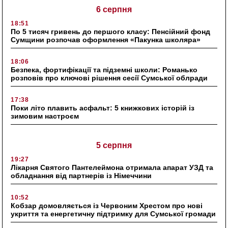
6 серпня
18:51
По 5 тисяч гривень до першого класу: Пенсійний фонд
Сумщини розпочав оформлення «Пакунка школяра»
18:06
Безпека, фортифікації та підземні школи: Романько
розповів про ключові рішення сесії Сумської облради
17:38
Поки літо плавить асфальт: 5 книжкових історій із
зимовим настроєм
5 серпня
19:27
Лікарня Святого Пантелеймона отримала апарат УЗД та
обладнання від партнерів із Німеччини
10:52
Кобзар домовляється із Червоним Хрестом про нові
укриття та енергетичну підтримку для Сумської громади