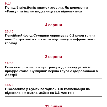
9:14
Понад 8 мільйонів книжок згоріли. Як допомогти
«Ранку» та іншим видавництвам відновитися
4 серпня
20:40
Пенсійний фонд Сумщини спрямував 0,2 млрд грн на
пенсії, страхові виплати та підтримку прифронтових
громад
3 серпня
18:50
Романько розширює програму відпочинку дітей із
прифронтової Сумщини: перша група оздоровилася в
Австрії
18:28
Ніколаєнко: у Сумах погодили 115 компенсацій на
відновлення житла майже на 6,6 млн грн
31 липня