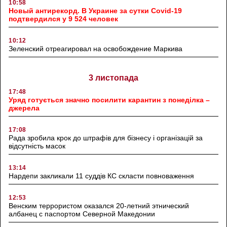
10:58
Новый антирекорд. В Украине за сутки Covid-19
подтвердился у 9 524 человек
10:12
Зеленский отреагировал на освобождение Маркива
3 листопада
17:48
Уряд готується значно посилити карантин з понеділка –
джерела
17:08
Рада зробила крок до штрафів для бізнесу і організацій за
відсутність масок
13:14
Нардепи закликали 11 суддів КС скласти повноваження
12:53
Венским террористом оказался 20-летний этнический
албанец с паспортом Северной Македонии