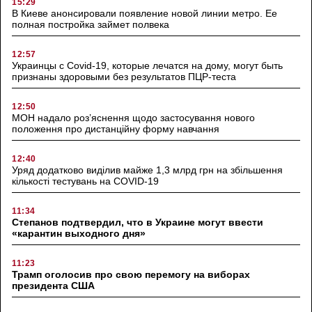
15:29
В Киеве анонсировали появление новой линии метро. Ее
полная постройка займет полвека
12:57
Украинцы с Covid-19, которые лечатся на дому, могут быть
признаны здоровыми без результатов ПЦР-теста
12:50
МОН надало роз’яснення щодо застосування нового
положення про дистанційну форму навчання
12:40
Уряд додатково виділив майже 1,3 млрд грн на збільшення
кількості тестувань на COVID-19
11:34
Степанов подтвердил, что в Украине могут ввести
«карантин выходного дня»
11:23
Трамп оголосив про свою перемогу на виборах
президента США