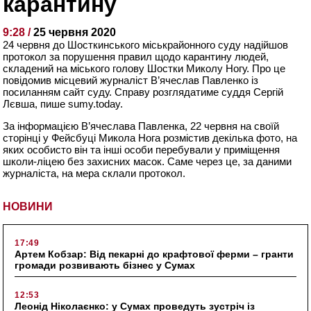
карантину
9:28 /
25 червня 2020
24 червня до Шосткинського міськрайонного суду надійшов
протокол за порушення правил щодо карантину людей,
складений на міського голову Шостки Миколу Ногу. Про це
повідомив місцевий журналіст В’ячеслав Павленко із
посиланням сайт суду. Справу розглядатиме суддя Сергій
Лєвша, пише sumy.today.
За інформацією В’ячеслава Павленка, 22 червня на своїй
сторінці у Фейсбуці Микола Нога розмістив декілька фото, на
яких особисто він та інші особи перебували у приміщення
школи-ліцею без захисних масок. Саме через це, за даними
журналіста, на мера склали протокол.
НОВИНИ
17:49
Артем Кобзар: Від пекарні до крафтової ферми – гранти
громади розвивають бізнес у Сумах
12:53
Леонід Ніколаєнко: у Сумах проведуть зустріч із