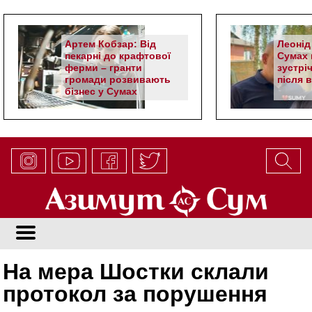
Артем Кобзар: Від
Леонід
пекарні до крафтової
Сумах 
ферми – гранти
зустрі
громади розвивають
після 
бізнес у Сумах
На мера Шостки склали
протокол за порушення