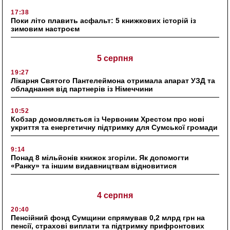
17:38
Поки літо плавить асфальт: 5 книжкових історій із
зимовим настроєм
5 серпня
19:27
Лікарня Святого Пантелеймона отримала апарат УЗД та
обладнання від партнерів із Німеччини
10:52
Кобзар домовляється із Червоним Хрестом про нові
укриття та енергетичну підтримку для Сумської громади
9:14
Понад 8 мільйонів книжок згоріли. Як допомогти
«Ранку» та іншим видавництвам відновитися
4 серпня
20:40
Пенсійний фонд Сумщини спрямував 0,2 млрд грн на
пенсії, страхові виплати та підтримку прифронтових