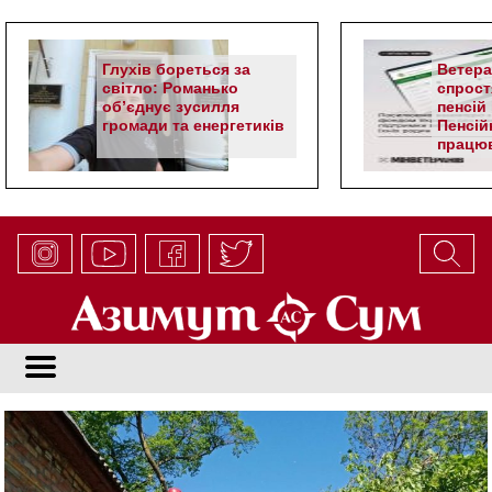
Глухів бореться за
Ветер
світло: Романько
спрост
об’єднує зусилля
пенсій 
громади та енергетиків
Пенсій
працюв
алгор