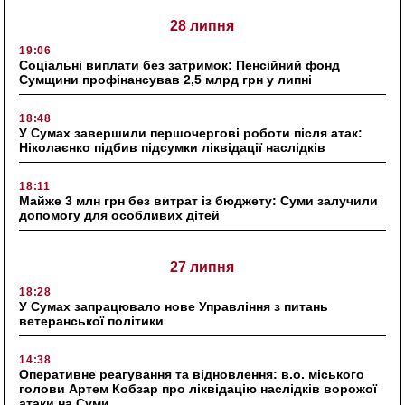
28 липня
19:06
Соціальні виплати без затримок: Пенсійний фонд
Сумщини профінансував 2,5 млрд грн у липні
18:48
У Сумах завершили першочергові роботи після атак:
Ніколаєнко підбив підсумки ліквідації наслідків
18:11
Майже 3 млн грн без витрат із бюджету: Суми залучили
допомогу для особливих дітей
27 липня
18:28
У Сумах запрацювало нове Управління з питань
ветеранської політики
14:38
Оперативне реагування та відновлення: в.о. міського
голови Артем Кобзар про ліквідацію наслідків ворожої
атаки на Суми