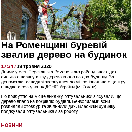
На Роменщині буревій
звалив дерево на будинок
17:34 /
18 травня 2020
Днями у селі Перекопівка Роменського району внаслідок
сильного пориву вітру дерево впало на дах будинку. За
допомогою господарі звернулися до м
іжрегіонального центру
швидкого реагування ДСНС України (м. Ромни).
По прибуттю на місце виклику рятувальники з’ясували, що
дерево впало на покрівлю будівлі. Бензопилами вони
розпиляли стовбур та звільнили дах. Власники будинку
подякували рятувальникам за роботу.
НОВИНИ