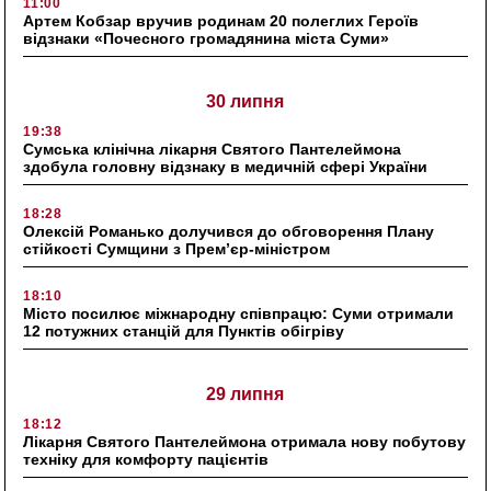
11:00
Артем Кобзар вручив родинам 20 полеглих Героїв
відзнаки «Почесного громадянина міста Суми»
30 липня
19:38
Сумська клінічна лікарня Святого Пантелеймона
здобула головну відзнаку в медичній сфері України
18:28
Олексій Романько долучився до обговорення Плану
стійкості Сумщини з Прем’єр-міністром
18:10
Місто посилює міжнародну співпрацю: Суми отримали
12 потужних станцій для Пунктів обігріву
29 липня
18:12
Лікарня Святого Пантелеймона отримала нову побутову
техніку для комфорту пацієнтів