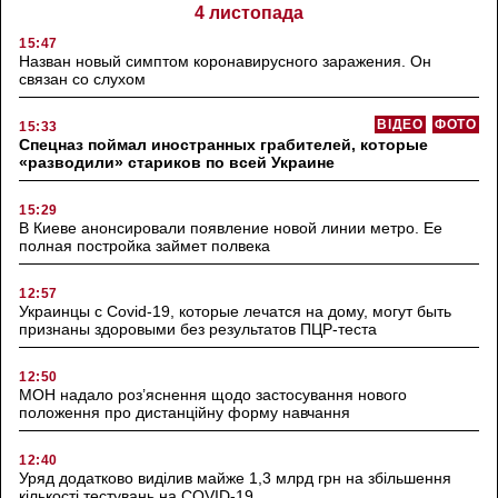
4 листопада
15:47
Назван новый симптом коронавирусного заражения. Он
связан со слухом
ВІДЕО
ФОТО
15:33
Спецназ поймал иностранных грабителей, которые
«разводили» стариков по всей Украине
15:29
В Киеве анонсировали появление новой линии метро. Ее
полная постройка займет полвека
12:57
Украинцы с Covid-19, которые лечатся на дому, могут быть
признаны здоровыми без результатов ПЦР-теста
12:50
МОН надало роз’яснення щодо застосування нового
положення про дистанційну форму навчання
12:40
Уряд додатково виділив майже 1,3 млрд грн на збільшення
кількості тестувань на COVID-19