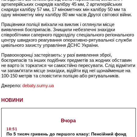
артилерійських снарядів калібру 45 мм, 2 артилерійських
снаряди калібру 57 мм, 17 мінометних мін калібру 50 мм та
одну мінометну міну калібру 80 мм часів Другої світової війни.
Працівники поліції виїхали на виклик і оглянули місце
виявлення боєприпасів. Знищили небезпечні знахідки
співробітники саперного підрозділу спеціального регіонального
центру швидкого реагування оперативно-рятувальної служби
цивільного захисту управління ДСНС України.
Правоохоронці застерігають: у разі виявлення зброї,
боєприпасів та інших подібних предметів за жодних обставин
не варто їх торкатися чи самостійно пересувати. Слід відмітити
чи запам‘ятати місце знахідки, відійти від неї щонайменше на
100-150 метрів та сповістити поліцію або рятувальників.
Джерело:
debaty.sumy.ua
НОВИНИ
Вчора
18:51
По 5 тисяч гривень до першого класу: Пенсійний фонд