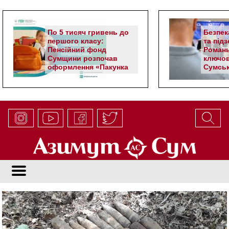
По 5 тисяч гривень до
Безпек
першого класу:
та під
Пенсійний фонд
Романь
Сумщини розпочав
ключов
оформлення «Пакунка
Сумськ
школяра»