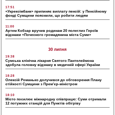
17:51
«Укрексімбанк» припиняє виплату пенсій: у Пенсійному
фонді Сумщини пояснили, що робити людям
11:00
Артем Кобзар вручив родинам 20 полеглих Героїв
відзнаки «Почесного громадянина міста Суми»
30 липня
19:38
Сумська клінічна лікарня Святого Пантелеймона
здобула головну відзнаку в медичній сфері України
18:28
Олексій Романько долучився до обговорення Плану
стійкості Сумщини з Прем’єр-міністром
18:10
Місто посилює міжнародну співпрацю: Суми отримали
12 потужних станцій для Пунктів обігріву