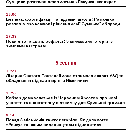
Сумщини розпочав оформлення «Пакунка школяра»
18:06
Безпека, фортифікації та підземні школи: Романько
розповів про ключові рішення сесії Сумської облради
17:38
Поки літо плавить асфальт: 5 книжкових історій із
зимовим настроєм
5 серпня
19:27
Лікарня Святого Пантелеймона отримала апарат УЗД та
обладнання від партнерів із Німеччини
10:52
Кобзар домовляється із Червоним Хрестом про нові
укриття та енергетичну підтримку для Сумської громади
9:14
Понад 8 мільйонів книжок згоріли. Як допомогти
«Ранку» та іншим видавництвам відновитися