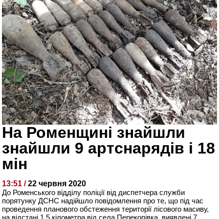
На Роменщині знайшли
знайшли 9 артснарядів і 18
мін
13:51 /
22 червня 2020
До Роменського відділу поліції від диспетчера служби
порятунку ДСНС надійшло повідомлення про те, що під час
проведення планового обстеження території лісового масиву,
на відстані 1
,5 кілометра від села Перекопівка, виявлені 7