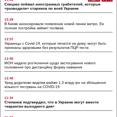
Спецназ поймал иностранных грабителей, которые
«разводили» стариков по всей Украине
15:29
В Киеве анонсировали появление новой линии метро. Ее
полная постройка займет полвека
12:57
Украинцы с Covid-19, которые лечатся на дому, могут быть
признаны здоровыми без результатов ПЦР-теста
12:50
МОН надало роз’яснення щодо застосування нового
положення про дистанційну форму навчання
12:40
Уряд додатково виділив майже 1,3 млрд грн на збільшення
кількості тестувань на COVID-19
11:34
Степанов подтвердил, что в Украине могут ввести
«карантин выходного дня»