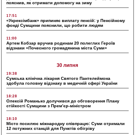
пояснив, як отримати допомогу на зиму
17:51
«Укрексімбанк» припиняє виплату пенсій: у Пенсійному
фонді Сумщини пояснили, що робити людям
11:00
Артем Кобзар вручив родинам 20 полеглих Героїв
відзнаки «Почесного громадянина міста Суми»
30 липня
19:38
Сумська клінічна лікарня Святого Пантелеймона
здобула головну відзнаку в медичній сфері України
18:28
Олексій Романько долучився до обговорення Плану
стійкості Сумщини з Прем’єр-міністром
18:10
Місто посилює міжнародну співпрацю: Суми отримали
12 потужних станцій для Пунктів обігріву