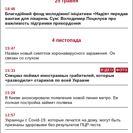
25 травня
18:46
Благодійний фонд молодіжної ініціативи «Надія» передав
вантаж для лікарень Сум: Володимир Поцелуєв про
важливість підтримки прикордоння
4 листопада
15:47
Назван новый симптом коронавирусного заражения. Он
связан со слухом
ВІДЕО
ФОТО
15:33
Спецназ поймал иностранных грабителей, которые
«разводили» стариков по всей Украине
15:29
В Киеве анонсировали появление новой линии метро. Ее
полная постройка займет полвека
12:57
Украинцы с Covid-19, которые лечатся на дому, могут быть
признаны здоровыми без результатов ПЦР-теста