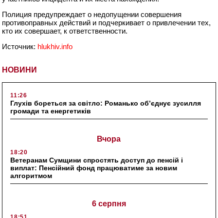
Полиция предупреждает о недопущении совершения
противоправных действий и подчеркивает о привлечении тех,
кто их совершает, к ответственности.
Источник:
hlukhiv.info
НОВИНИ
11:26
Глухів бореться за світло: Романько об’єднує зусилля
громади та енергетиків
Вчора
18:20
Ветеранам Сумщини спростять доступ до пенсій і
виплат: Пенсійний фонд працюватиме за новим
алгоритмом
6 серпня
18:51