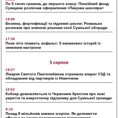
По 5 тисяч гривень до першого класу: Пенсійний фонд
Сумщини розпочав оформлення «Пакунка школяра»
18:06
Безпека, фортифікації та підземні школи: Романько
розповів про ключові рішення сесії Сумської облради
17:38
Поки літо плавить асфальт: 5 книжкових історій із
зимовим настроєм
5 серпня
19:27
Лікарня Святого Пантелеймона отримала апарат УЗД та
обладнання від партнерів із Німеччини
10:52
Кобзар домовляється із Червоним Хрестом про нові
укриття та енергетичну підтримку для Сумської громади
9:14
Понад 8 мільйонів книжок згоріли. Як допомогти
«Ранку» та іншим видавництвам відновитися