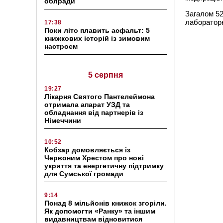
облради
Загалом 52
лабораторн
17:38
Поки літо плавить асфальт: 5
книжкових історій із зимовим
настроєм
5 серпня
19:27
Лікарня Святого Пантелеймона
отримала апарат УЗД та
обладнання від партнерів із
Німеччини
10:52
Кобзар домовляється із
Червоним Хрестом про нові
укриття та енергетичну підтримку
для Сумської громади
9:14
Понад 8 мільйонів книжок згоріли.
Як допомогти «Ранку» та іншим
видавництвам відновитися