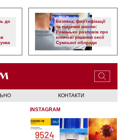
нь до
Безпека, фортифікації
та підземні школи:
Романько розповів про
ав
ключові рішення сесії
унка
Сумської облради
ЛЬНО
КОНТАКТИ
INSTAGRAM