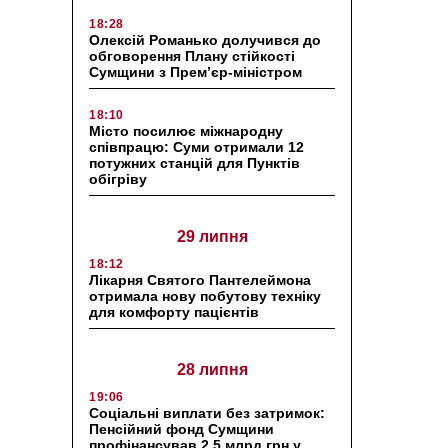
18:28
Олексій Романько долучився до
обговорення Плану стійкості
Сумщини з Прем’єр-міністром
18:10
Місто посилює міжнародну
співпрацю: Суми отримали 12
потужних станцій для Пунктів
обігріву
29 липня
18:12
Лікарня Святого Пантелеймона
отримала нову побутову техніку
для комфорту пацієнтів
28 липня
19:06
Соціальні виплати без затримок:
Пенсійний фонд Сумщини
профінансував 2,5 млрд грн у