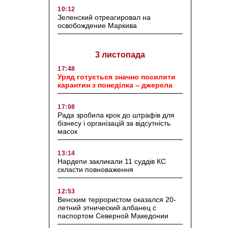
10:12
Зеленский отреагировал на
освобождение Маркива
3 листопада
17:48
Уряд готується значно посилити
карантин з понеділка – джерела
17:08
Рада зробила крок до штрафів для
бізнесу і організацій за відсутність
масок
13:14
Нардепи закликали 11 суддів КС
скласти повноваження
12:53
Венским террористом оказался 20-
летний этнический албанец с
паспортом Северной Македонии