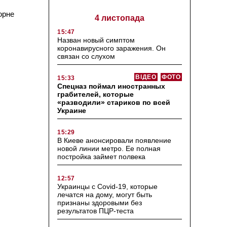
орне
4 листопада
15:47
Назван новый симптом
коронавирусного заражения. Он
связан со слухом
ВІДЕО
ФОТО
15:33
Спецназ поймал иностранных
грабителей, которые
«разводили» стариков по всей
Украине
15:29
В Киеве анонсировали появление
новой линии метро. Ее полная
постройка займет полвека
12:57
Украинцы с Covid-19, которые
лечатся на дому, могут быть
признаны здоровыми без
результатов ПЦР-теста