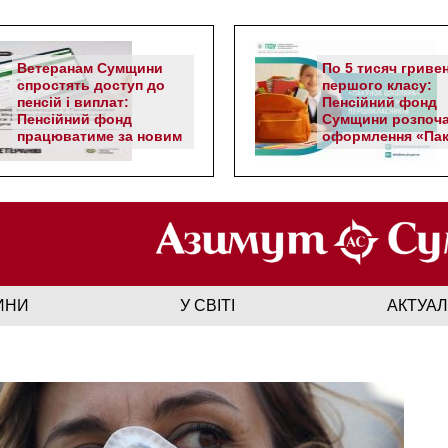
Ветеранам Сумщини
По 5 тисяч гриве
спростять доступ до
першого класу:
пенсій і виплат:
Пенсійний фонд
Пенсійний фонд
Сумщини розпоч
працюватиме за новим
оформлення «Пак
алгоритмом
школяра»
ИНИ
У СВІТІ
АКТУА