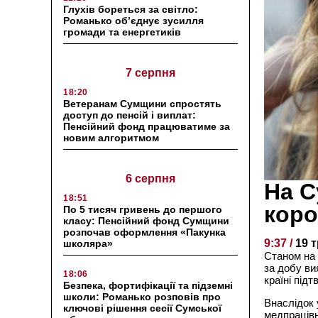
Глухів бореться за світло:
Романько об’єднує зусилля
громади та енергетиків
7 серпня
18:20
Ветеранам Сумщини спростять
доступ до пенсій і виплат:
Пенсійний фонд працюватиме за
новим алгоритмом
6 серпня
На С
18:51
коро
По 5 тисяч гривень до першого
класу: Пенсійний фонд Сумщини
розпочав оформлення «Пакунка
9:37 /
19 
школяра»
Станом на 
за добу ви
18:06
країні під
Безпека, фортифікації та підземні
школи: Романько розповів про
Внаслідок 
ключові рішення сесії Сумської
медпрацівн