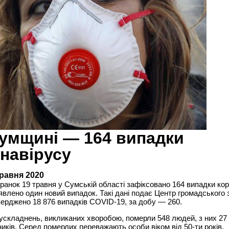
умщині — 164 випадки
навірусу
травня 2020
ранок 19 травня у Сумській області зафіксовано 164 випадки кор
явлено один новий випадок. Такі дані подає Центр громадського 
тверджено 18 876 випадків COVID-19, за добу — 260.
ускладнень, викликаних хворобою, померли 548 людей, з них 27
иків. Серед померлих переважають особи віком від 50-ти років.