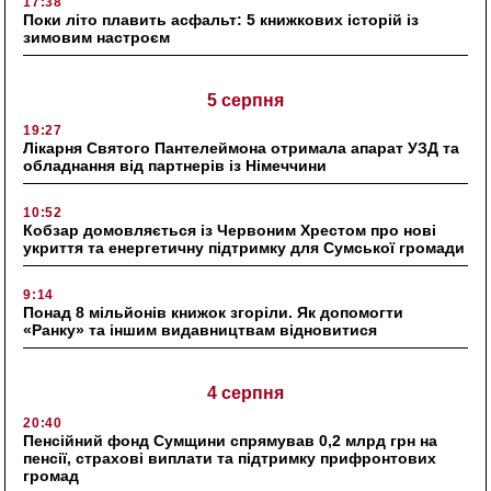
17:38
Поки літо плавить асфальт: 5 книжкових історій із
зимовим настроєм
5 серпня
19:27
Лікарня Святого Пантелеймона отримала апарат УЗД та
обладнання від партнерів із Німеччини
10:52
Кобзар домовляється із Червоним Хрестом про нові
укриття та енергетичну підтримку для Сумської громади
9:14
Понад 8 мільйонів книжок згоріли. Як допомогти
«Ранку» та іншим видавництвам відновитися
4 серпня
20:40
Пенсійний фонд Сумщини спрямував 0,2 млрд грн на
пенсії, страхові виплати та підтримку прифронтових
громад