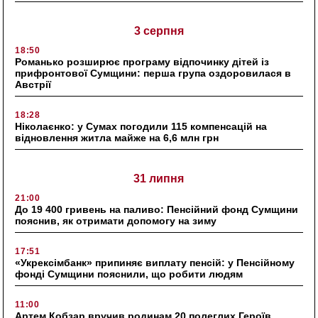
3 серпня
18:50
Романько розширює програму відпочинку дітей із
прифронтової Сумщини: перша група оздоровилася в
Австрії
18:28
Ніколаєнко: у Сумах погодили 115 компенсацій на
відновлення житла майже на 6,6 млн грн
31 липня
21:00
До 19 400 гривень на паливо: Пенсійний фонд Сумщини
пояснив, як отримати допомогу на зиму
17:51
«Укрексімбанк» припиняє виплату пенсій: у Пенсійному
фонді Сумщини пояснили, що робити людям
11:00
Артем Кобзар вручив родинам 20 полеглих Героїв