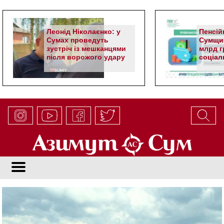
Леонід Ніколаєнко: у
Пенсій
Сумах проведуть
Сумщин
зустріч із мешканцями
млрд гр
після ворожого удару
соціал