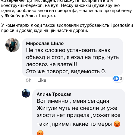
«Звернення до тих людей, які можуть посприяти в цій
конструкції-перекоп, на вул. Нескучанській (дуже зручно
їздити, особливо вночі на повороті)», – написала про проблему
у Фейсбуці Аліна Троцька.
У коментарях люди також висловили стурбованість і розповіли
про свій досвід їзди на цій частині дороги.