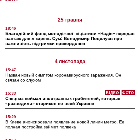
25 травня
18:46
Благодійний фонд молодіжної ініціативи «Надія» передав
вантаж для лікарень Сум: Володимир Поцелуєв про
важливість підтримки прикордоння
4 листопада
15:47
Назван новый симптом коронавирусного заражения. Он
связан со слухом
ВІДЕО
ФОТО
15:33
Спецназ поймал иностранных грабителей, которые
«разводили» стариков по всей Украине
15:29
В Киеве анонсировали появление новой линии метро. Ее
полная постройка займет полвека